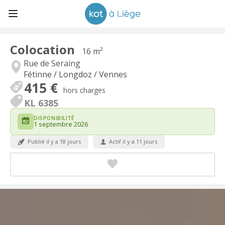
Colocation
16 m²
Rue de Seraing
Fétinne / Longdoz / Vennes
415 €
hors charges
KL 6385
DISPONIBILITÉ
1 septembre 2026
Publié il y a 18 jours
Actif il y a 11 jours