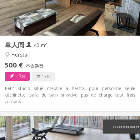
布局
独立
浴室:
房间内
厨房:
2
20 m
面积:
2
私人房间:
其他
单人间
40 m²
学习氛围, 安静
氛围:
否
无障碍通道:
Herstal
禁烟
吸烟:
500 €
不含杂费
否
宠物:
7 天前
1 9月
Petit studio situé meublé à herstal pour personne seule
kitchinette, salle de bain privative. pas de charge tout frais
compris...
实用信息
500 €
租金:
50 €
水电费:
月租
租期: