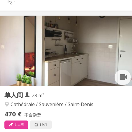
Liège!...
实用信息
480 €
租金:
115 €
水电费:
12个月, 11个月, 10个月
租期:
否
住房登记:
布局
独立
浴室:
房间内
厨房:
2
24 m
面积:
2
私人房间:
其他
单人间
28 m²
学习氛围, 温馨, 安静
氛围:
否
无障碍通道:
Cathédrale / Sauvenière / Saint-Denis
禁烟
吸烟:
470 €
不含杂费
否
宠物:
2 天前
1 9月