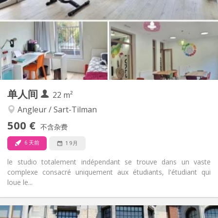
可登记
住房登记:
布局
独立
浴室:
独立（单独房间）
厨房:
2
40 m
面积:
1
私人房间:
其他
单人间
22 m²
安静
氛围:
否
无障碍通道:
Angleur / Sart-Tilman
禁烟
吸烟:
500 €
不含杂费
否
宠物:
6 天前
1 9月
le studio totalement indépendant se trouve dans un vaste
complexe consacré uniquement aux étudiants, l'étudiant qui
loue le...
实用信息