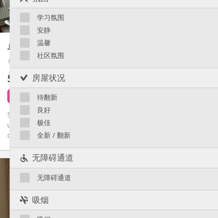
房间内
厨房:
Saint-Léonard
2
25 m
面积:
Sainte-Walburge
学习氛围
2
私人房间:
Liège 市区
安静
其他
温馨
单人间
30 m²
学习氛围, 安静
氛围:
社区氛围
否
无障碍通道:
Fétinne / Longdoz / Vennes
禁烟
吸烟:
580 €
房屋状况
不含杂费
否
宠物:
1 天前
1 9月
待翻新
良好
Studio privatif lumineux (mais frais) entièrement équipé dans
极佳
une collocation calme avec 2 étudiantes (uniquement hall
d'entrée...
全新 / 翻新
无障碍通道
实用信息
580 €
租金:
无障碍通道
120 €
水电费:
12个月
租期:
吸烟
否
住房登记: