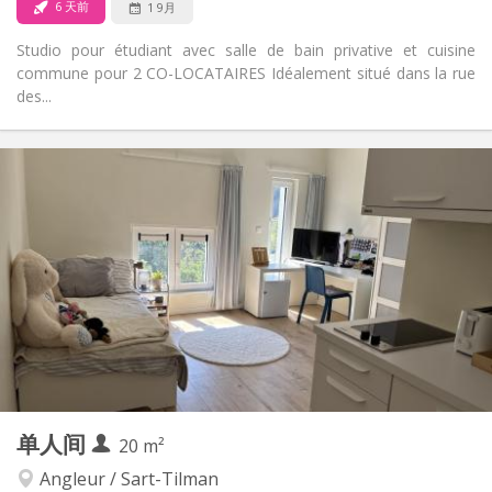
6 天前
1 9月
Studio pour étudiant avec salle de bain privative et cuisine
commune pour 2 CO-LOCATAIRES Idéalement situé dans la rue
des...
实用信息
525 €
租金:
150 €
水电费:
12个月
租期:
否
住房登记:
布局
独立
浴室:
共用
厨房:
2
25 m
面积:
2
私人房间:
其他
单人间
20 m²
学习氛围, 温馨, 安静
氛围:
否
无障碍通道:
Angleur / Sart-Tilman