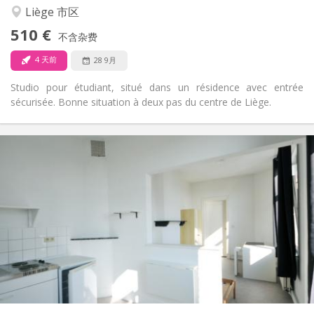
否
无障碍通道:
Liège 市区
禁烟
吸烟:
510 €
不含杂费
否
宠物:
4 天前
28 9月
Studio pour étudiant, situé dans un résidence avec entrée
sécurisée. Bonne situation à deux pas du centre de Liège.
实用信息
510 €
租金:
60 €
水电费:
11个月
租期:
可登记
住房登记:
布局
独立
浴室:
独立（单独房间）
厨房:
2
40 m
面积:
0
私人房间:
其他