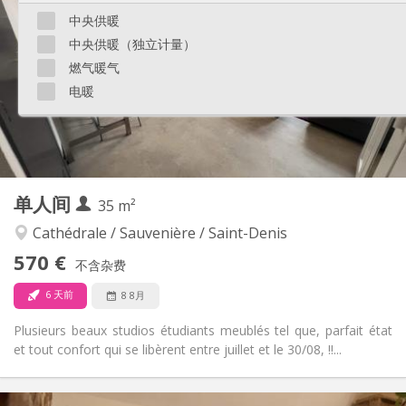
80 €
水电费:
中央供暖
10个月
租期:
中央供暖（独立计量）
否
住房登记:
燃气暖气
布局
电暖
独立
浴室:
独立（单独房间）
厨房:
2
50 m
面积:
4
私人房间:
其他
单人间
35 m²
学习氛围
氛围:
是
无障碍通道:
Cathédrale / Sauvenière / Saint-Denis
禁烟
吸烟:
570 €
不含杂费
否
宠物:
6 天前
8 8月
Plusieurs beaux studios étudiants meublés tel que, parfait état
et tout confort qui se libèrent entre juillet et le 30/08, !!...
实用信息