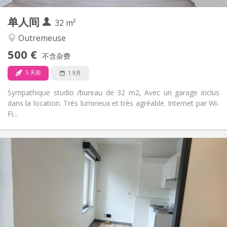
其他
单人间
32 m²
学习氛围
氛围:
否
无障碍通道:
Outremeuse
禁烟
吸烟:
500 €
不含杂费
否
宠物:
5 天前
1 9月
Sympathique studio /bureau de 32 m2, Avec un garage inclus
dans la location. Très lumineux et très agréable. Internet par Wi-
Fi...
实用信息
500 €
租金:
100 €
水电费:
12个月
租期:
否
住房登记:
布局
独立
浴室: