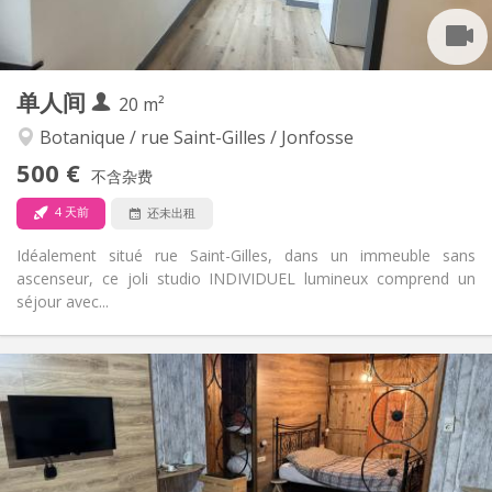
房间内
厨房:
2
32 m
面积:
3
私人房间:
其他
单人间
20 m²
安静
氛围:
否
无障碍通道:
Botanique / rue Saint-Gilles / Jonfosse
禁烟
吸烟:
500 €
不含杂费
否
宠物:
4 天前
还未出租
Idéalement situé rue Saint-Gilles, dans un immeuble sans
ascenseur, ce joli studio INDIVIDUEL lumineux comprend un
séjour avec...
实用信息
500 €
租金:
25 €
水电费:
12个月, 5-6个月
租期:
否
住房登记: