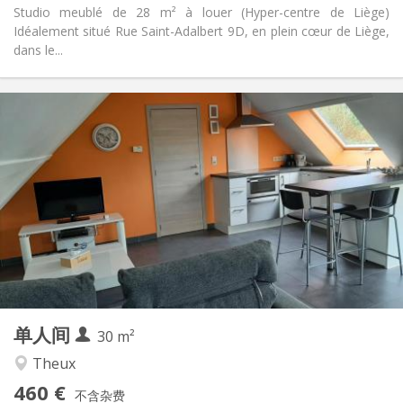
Studio meublé de 28 m² à louer (Hyper-centre de Liège)
Idéalement situé Rue Saint-Adalbert 9D, en plein cœur de Liège,
dans le...
实用信息
470 €
租金:
100 €
水电费:
12个月
租期:
否
住房登记:
布局
独立
浴室:
房间内
厨房:
2
28 m
面积:
1
私人房间:
其他
单人间
30 m²
学习氛围, 安静, 温馨
氛围:
否
无障碍通道:
Theux
禁烟
吸烟:
460 €
不含杂费
否
宠物: