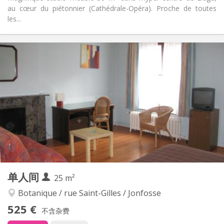
au cœur du piétonnier (Cathédrale-Opéra). Proche de toutes
les...
实用信息
530 €
租金:
100 €
水电费:
12个月
租期:
否
住房登记:
布局
独立
浴室:
独立（单独房间）
厨房:
2
30 m
面积:
3
私人房间:
其他
单人间
25 m²
安静, 学习氛围
氛围:
否
无障碍通道:
Botanique / rue Saint-Gilles / Jonfosse
禁烟
吸烟:
525 €
不含杂费
否
宠物: