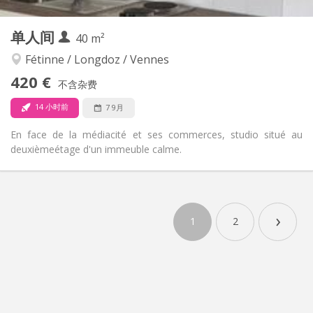
2
私人房间:
其他
单人间
40 m²
安静, 学习氛围
氛围:
否
无障碍通道:
Fétinne / Longdoz / Vennes
禁烟
吸烟:
420 €
不含杂费
否
宠物:
14 小时前
7 9月
En face de la médiacité et ses commerces, studio situé au
deuxièmeétage d'un immeuble calme.
实用信息
420 €
租金:
›
80 €
水电费:
1
2
12个月
租期:
可登记
住房登记:
布局
独立
浴室:
房间内
厨房: