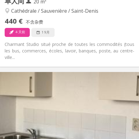
单人间
20 m²
温馨, 学习氛围, 安静
氛围:
否
无障碍通道:
Cathédrale / Sauvenière / Saint-Denis
禁烟
吸烟:
440 €
不含杂费
否
宠物:
4 天前
1 9月
Charmant Studio situé proche de toutes les commodités (tous
les bus, commerces, écoles, lavoir, banques, poste, au centre-
ville...
实用信息
440 €
租金:
90 €
水电费:
12个月, 11个月, 10个月
租期:
否
住房登记:
布局
独立
浴室:
独立（单独房间）
厨房:
2
20 m
面积: