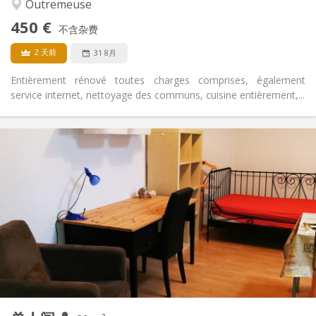
否
无障碍通道:
Outremeuse
禁烟
吸烟:
450 €
不含杂费
否
宠物:
2 天前
31 8月
Entièrement rénové toutes charges comprises, également
service internet, nettoyage des communs, cuisine entièrement,...
实用信息
450 €
租金:
110 €
水电费:
12个月
租期:
有登记条件
住房登记:
布局
独立
浴室:
独立（单独房间）
厨房:
2
29 m
面积:
3
私人房间:
其他