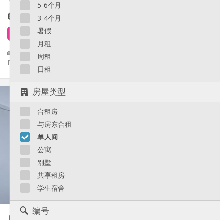
5-6个月
650 €
不含杂费
3-4个月
暑假
4 天前
还未出租
月租
🏡 Studio 40m², 23ème étage – Idéal Étudiant(e) / Jeune
周租
Professionnel 📍 Emplacement idéal : Quai de l’Ourthe 44, 4000...
日租
实用信息
房屋类型
650 € (1 个人)
租金:
合租房
100 € (1 个人)
水电费:
12个月
租期:
与房东合租
可登记
住房登记:
单人间
布局
公寓
别墅
独立
浴室:
独立（单独房间）
厨房:
共享租房
2
40 m
面积:
学生宿舍
4
私人房间:
其他
编号
单人间
30 m²