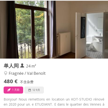
实用信息
490 €
租金:
90 €
水电费:
12个月
租期:
否
住房登记:
布局
独立
浴室:
独立（单独房间）
厨房:
2
35 m
面积:
2
私人房间:
其他
单人间
24 m²
安静, 学习氛围, 温馨
氛围:
否
无障碍通道:
Fragnée / Val Benoît
禁烟
吸烟:
480 €
不含杂费
否
宠物:
1 天前
12 9月
Bonjour! Nous remettons en location un KOT-STUDIO rénové
en 2020 pour un. e ETUDIANT. E dans le quartier des Vennes à