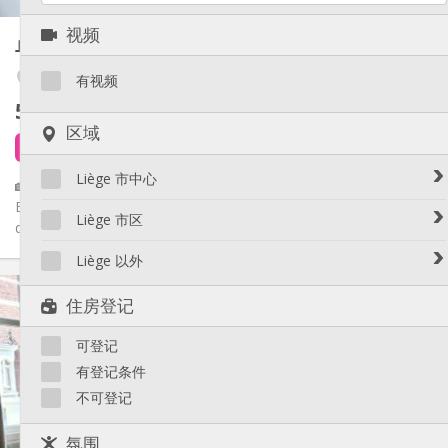
其他
视频
单人间
25 m²
学习氛围, 温馨, 安静
氛围:
否
无障碍通道:
Outremeuse
有视频
禁烟
吸烟:
580 €
不含杂费
否
宠物:
区域
3 天前
还未出租
Liège 市中心
🏡 Studio – Idéal Étudiant(e) / Jeune Professionnel 📍
Emplacement idéal : Vue périphérique face à la Meuse, à 10 min
Avroy / Guillemins
Liège 市区
du centre,...
Botanique / rue Saint-Gilles / Jonfosse
Amercoeur / Bressoux
Liège 以外
Cathédrale / Sauvenière / Saint-Denis
Angleur / Sart-Tilman
实用信息
Féronstrée / Pierreuse
Liège 以外
住房登记
Fragnée / Val Benoît
580 €
租金:
Fétinne / Longdoz / Vennes
170 €
水电费:
可登记
12个月
租期:
Grivegnée
有登记条件
住房登记:
有登记条件
Laveu / Cointe
不可登记
Outremeuse
布局
Saint-Laurent / Sainte-Marguerite
独立
浴室:
氛围