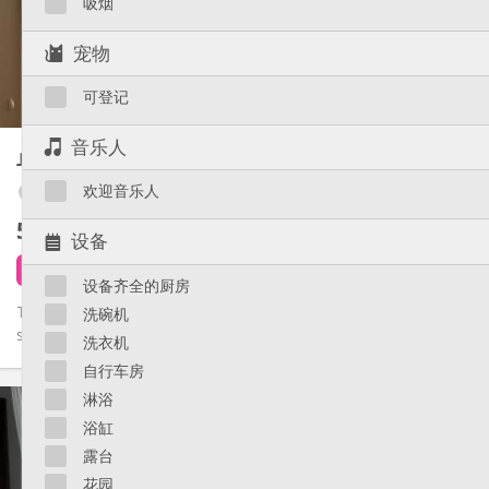
吸烟
布局
独立
浴室:
宠物
房间内
厨房:
2
30 m
面积:
可登记
2
私人房间:
其他
音乐人
单人间
40 m²
学习氛围, 温馨, 安静
氛围:
欢迎音乐人
否
无障碍通道:
Botanique / rue Saint-Gilles / Jonfosse
禁烟
吸烟:
575 €
不含杂费
否
宠物:
设备
6 天前
1 9月
设备齐全的厨房
Très lumineux studio au 2ém étage cuisine et salle de bain
洗碗机
séparée meublé
洗衣机
自行车房
实用信息
淋浴
575 €
租金:
浴缸
150 €
水电费:
露台
12个月
租期:
花园