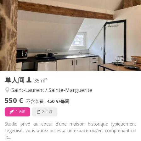
570 €
租金:
165 €
水电费:
12个月
租期:
否
住房登记:
布局
独立
浴室:
独立（单独房间）
厨房:
2
35 m
面积:
3
私人房间:
其他
单人间
35 m²
学习氛围, 安静, 温馨
氛围:
否
无障碍通道:
Saint-Laurent / Sainte-Marguerite
禁烟
吸烟:
550 €
不含杂费
450 €
/每周
否
宠物:
1 天前
2 11月
Studio privé au coeur d'une maison historique typiquement
liégeoise, vous aurez accès à un espace ouvert comprenant un
lit...