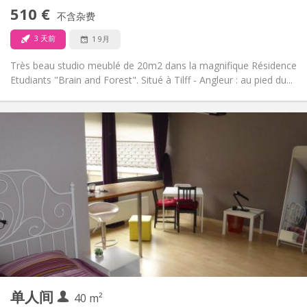
禁烟
吸烟:
510 €
不含杂费
否
宠物:
3 天前
1 9月
Très beau studio meublé de 20m2 dans la magnifique Résidence
Etudiants "Brain and Forest". Situé à Tilff - Angleur : au pied du...
实用信息
510 €
租金:
110 €
水电费:
12个月
租期:
有登记条件
住房登记:
布局
独立
浴室:
房间内
厨房:
2
20 m
面积:
2
私人房间:
其他
单人间
40 m²
温馨, 安静, 社区氛围, 学习氛围
氛围: