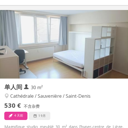
实用信息
550 €
租金:
150 €
水电费:
5-6个月, 3-4个月, 月租, 周租
租期:
有登记条件
住房登记:
布局
独立
浴室:
房间内
厨房:
2
35 m
面积:
2
私人房间:
其他
单人间
30 m²
安静, 温馨
氛围:
否
无障碍通道:
Cathédrale / Sauvenière / Saint-Denis
禁烟
吸烟:
530 €
不含杂费
否
宠物:
4 天前
1 9月
Magnifique studio meublé 30 m² dans l’hyper-centre de Liège,