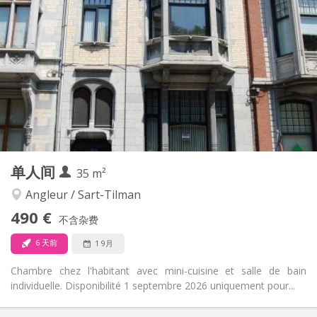
500 €
租金:
110 €
水电费:
12个月
租期:
可登记
住房登记:
布局
独立
浴室:
独立（单独房间）
厨房:
2
22 m
面积:
3
私人房间:
其他
单人间
35 m²
温馨, 社区氛围, 安静, 学习氛围
氛围:
否
无障碍通道:
Angleur / Sart-Tilman
可吸烟
吸烟:
490 €
不含杂费
否
宠物:
6 天前
1 9月
Chambre chez l'habitant avec mini-cuisine et salle de bain
individuelle. Disponibilité 1 septembre 2026 uniquement pour...