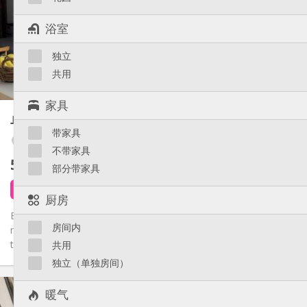
有登记条件
住房登记:
布局
浴室
独立
浴室:
独立
独立（单独房间）
厨房:
2
40 m
面积:
共用
3
私人房间:
家具
其他
单人间
50 m²
安静, 学习氛围
氛围:
带家具
否
无障碍通道:
Liège 市区
不带家具
禁烟
吸烟:
575 €
不含杂费
否
宠物:
部分带家具
5 天前
1 9月
厨房
Beau grand studio meublé de 50M² fraîchement rénové et
房间内
meublé comme sur les photos, Située dans une rue calme avec
toutes...
共用
独立（单独房间）
实用信息
暖气
575 €
租金: