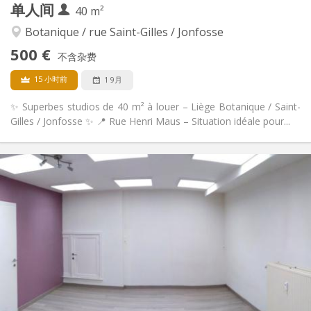
单人间
40 m²
安静
氛围:
是
无障碍通道:
Botanique / rue Saint-Gilles / Jonfosse
禁烟
吸烟:
500 €
不含杂费
否
宠物:
15 小时前
1 9月
✨ Superbes studios de 40 m² à louer – Liège Botanique / Saint-
Gilles / Jonfosse ✨ 📍 Rue Henri Maus – Situation idéale pour...
实用信息
500 €
租金:
160 €
水电费:
12个月
租期:
否
住房登记:
布局
独立
浴室:
独立（单独房间）
厨房:
2
40 m
面积:
4
私人房间: