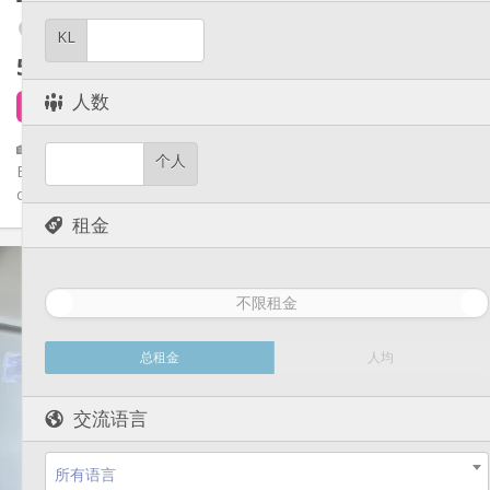
安静, 温馨, 学习氛围
氛围:
是
无障碍通道:
Botanique / rue Saint-Gilles / Jonfosse
KL
禁烟
吸烟:
580 €
不含杂费
否
宠物:
人数
7 天前
1 9月
🏡 Studio– Idéal Étudiant(e) / Jeune Professionnel 📍
个人
Emplacement idéal : A proximité de HEC, non loin des autres
campus et des...
租金
实用信息
580 €
租金:
不限租金
170 €
水电费:
12个月
租期:
有登记条件
住房登记:
总租金
人均
布局
交流语言
独立
浴室:
房间内
厨房:
2
30 m
面积:
所有语言
2
私人房间: