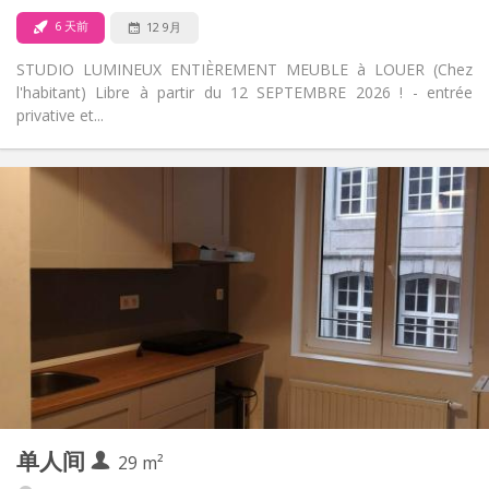
6 天前
12 9月
STUDIO LUMINEUX ENTIÈREMENT MEUBLE à LOUER (Chez
l'habitant) Libre à partir du 12 SEPTEMBRE 2026 ! - entrée
privative et...
实用信息
460 €
租金:
30 €
水电费:
12个月, 11个月, 10个月, 5-6个月
租期:
否
住房登记:
布局
独立
浴室:
独立（单独房间）
厨房:
2
30 m
面积:
3
私人房间:
其他
单人间
29 m²
安静, 学习氛围
氛围: