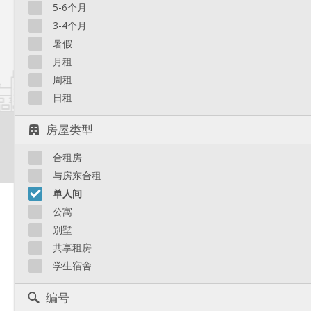
5-6个月
常见问题
客服支持
使用条款
隐私
3-4个月
暑假
月租
周租
日租
房屋类型
©
Hello Kot
合租房
与房东合租
单人间
公寓
别墅
共享租房
学生宿舍
编号