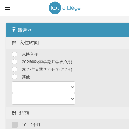
顺序
发布时间
筛选器
单人间
(86)
入住时间
尽快入住
‹
1
...
2
3
4
2026年秋季学期开学(约9月)
2027年春季学期开学(约2月)
其他
单人间 在 Brussels
单人间 在 Liege
单人间 在 Namur
单人间 在 Louvain-La-Neuve
租期
单人间 在 Mons
单人间 在 Charleroi
单人间 在 Anvers
单人间 在 Gand
10-12个月