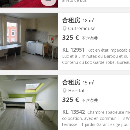
arrêts de bus.
记:
有登记条件
私人房间:
1
合租房
18 m²
2个月
面积:
20 m
2
90 €
厨房:
共用
Outremeuse
25 €
浴室:
独立
325 €
不含杂费
信息
布局
KL 12951
Kot en état impeccabl
Luc et à 5 minutes du Barbou et du X
Contenu du kot: Garde-robe, Bureau e
记:
否
私人房间:
1
合租房
15 m²
2个月
面积:
18 m
2
80 €
厨房:
房间内
Herstal
25 €
浴室:
共用
325 €
不含杂费
信息
布局
KL 13542
Chambre spacieuse me
colocation, avec en commun : - 3 W
terrasse - 1 jardin Garant exigé pour