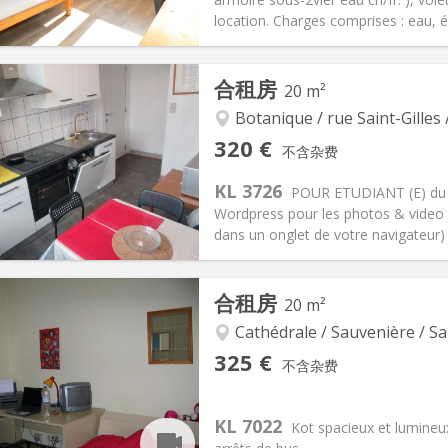
location. Charges comprises : eau, éle
记:
可登记
私人房间:
1
合租房
20 m²
2个月
面积:
12 m
2
150 €
厨房:
共用
Botanique / rue Saint-Gilles 
15 €
浴室:
共用
320 €
不含杂费
信息
布局
KL 3726
POUR ETUDIANT (E) du su
Wordpress pour les photos & video jo
dans un onglet de votre navigateur)
记:
可登记
私人房间:
1
合租房
20 m²
2个月, 11个月, 10个月, 5-6个月
面积:
20 m
2
89 €
厨房:
共用
Cathédrale / Sauvenière / Sa
20 €
浴室:
共用
325 €
不含杂费
信息
布局
KL 7022
Kot spacieux et lumineux