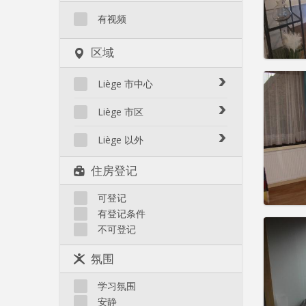
有视频
区域
住房登
Liège 市中心
租期:
1
水电费:
Avroy / Guillemins
Liège 市区
租金:
3
Botanique / rue Saint-Gilles /
Amercoeur / Bressoux
Jonfosse
Liège 以外
实用
Angleur / Sart-Tilman
Cathédrale / Sauvenière /
Liège 以外
住房登记
Saint-Denis
Fragnée / Val Benoît
Féronstrée / Pierreuse
Fétinne / Longdoz / Vennes
可登记
Grivegnée
有登记条件
Laveu / Cointe
住房登
不可登记
租期:
1
Outremeuse
水电费:
Saint-Laurent / Sainte-
氛围
租金:
3
Marguerite
Saint-Léonard
学习氛围
实用
安静
Sainte-Walburge