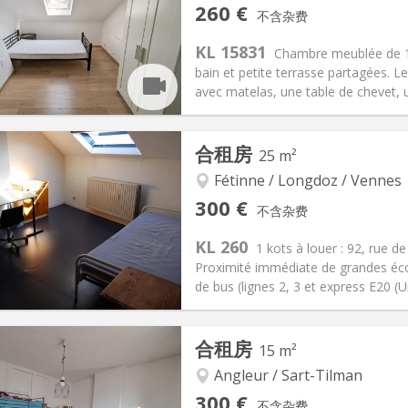
260 €
不含杂费
信息
布局
KL 15831
Chambre meublée de 12
bain et petite terrasse partagées. 
avec matelas, une table de chevet, u
记:
否
私人房间:
1
合租房
25 m²
2个月
面积:
12 m
2
98 €
厨房:
共用
Fétinne / Longdoz / Vennes
60 €
浴室:
共用
300 €
不含杂费
信息
布局
KL 260
1 kots à louer : 92, rue d
Proximité immédiate de grandes écol
de bus (lignes 2, 3 et express E20 (Uni
记:
否
私人房间:
1
合租房
15 m²
2个月
面积:
25 m
2
75 €
厨房:
共用
Angleur / Sart-Tilman
00 €
浴室:
共用
300 €
不含杂费