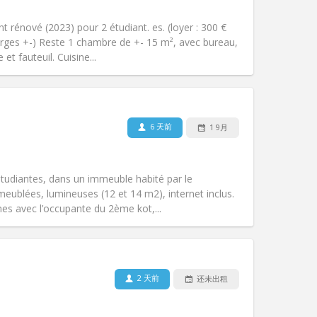
其他
rénové (2023) pour 2 étudiant. es. (loyer : 300 €
harges +-) Reste 1 chambre de +- 15 m², avec bureau,
et fauteuil. Cuisine...
宠物:
否
吸烟:
禁烟
无障碍通道:
否
6 天前
1 9月
氛围:
学习氛围, 安静
其他
étudiantes, dans un immeuble habité par le
meublées, lumineuses (12 et 14 m2), internet inclus.
 avec l’occupante du 2ème kot,...
宠物:
否
吸烟:
禁烟
无障碍通道:
否
2 天前
还未出租
氛围:
安静, 温馨, 学习氛围
其他