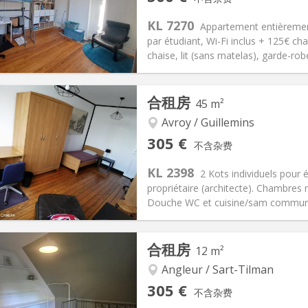
信息
布局
KL 7270
Appartement entièrement 
par étudiant, Wi-Fi inclus + 125€ c
chaise, lit (sans matelas), garde-robe 
记:
否
私人房间:
1
合租房
45 m²
2个月, 5-6个月
面积:
15 m
2
125 €
厨房:
共用
Avroy / Guillemins
00 €
浴室:
共用
305 €
不含杂费
信息
布局
KL 2398
2 Kots individuels pour 
propriétaire (architecte). Chambres 
Douche WC et cuisine/sam communes
记:
否
私人房间:
2
合租房
12 m²
0个月
面积:
45 m
2
115 €
厨房:
共用
Angleur / Sart-Tilman
05 €
浴室:
共用
305 €
不含杂费
信息
布局