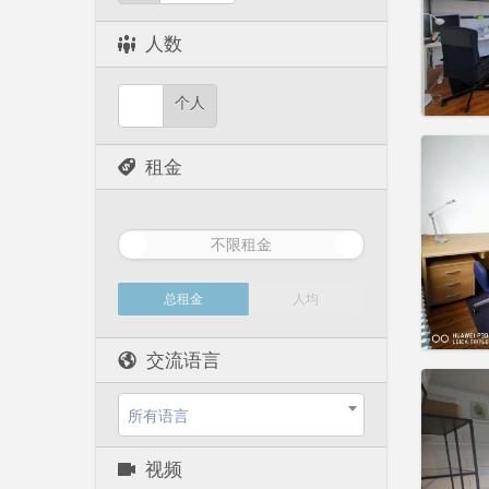
实用
人数
个人
住房登
租金
租期:
1
水电费:
租金:
3
不限租金
实用
总租金
人均
交流语言
住房登
租期:
1
所有语言
水电费:
租金:
3
视频
实用