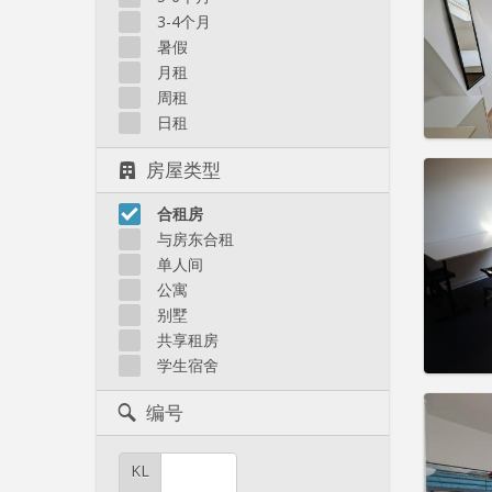
3-4个月
实用
暑假
月租
周租
日租
房屋类型
住房登
租期:
1
水电费:
合租房
租金:
2
与房东合租
单人间
实用
公寓
别墅
共享租房
学生宿舍
住房登
编号
租期:
1
水电费:
租金:
3
KL