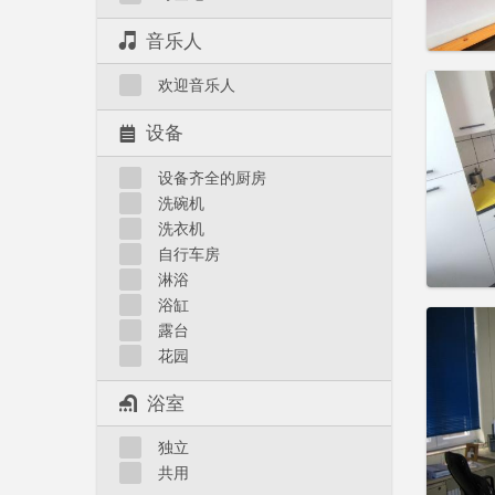
音乐人
住房登
欢迎音乐人
租期:
1
水电费:
设备
租金:
3
设备齐全的厨房
实用
洗碗机
洗衣机
自行车房
淋浴
浴缸
住房登
露台
租期:
1
花园
水电费:
租金:
3
浴室
实用
独立
共用