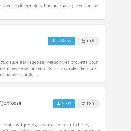
. Meublé (lit, armoires, bureau, chaise) avec douche
宠物:
否
吸烟:
禁烟
无障碍通道:
否
14 分钟前
1 9月
氛围:
社区氛围, 安静
其他
studieuse à la liégeoise? Maison très chouette pour
lent pas se sentir seuls. Kots disponibles dans une
iquement par des...
宠物:
否
吸烟:
禁烟
无障碍通道:
否
/ Jonfosse
5 天前
1 9月
氛围:
温馨, 安静, 学习氛围
其他
t + matelas + protège-matelas, bureau + chaise,
et. Bâtiment réceptionné par les pompiers = permis de