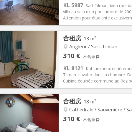
KL 5987
Sart Tilman, bien rare d
villa au sein d'un parc arboré de 2
Attention pour étudiante exclusiveme
记:
否
私人房间:
1
合租房
13 m²
2个月
面积:
12 m
2
95 €
厨房:
共用
Angleur / Sart-Tilman
05 €
浴室:
共用
310 €
不含杂费
信息
布局
KL 8121
Kot lumineux entièremen
Tilman. Lavabo dans la chambre. Do
Cuisine équipée commune au Rez pou
记:
否
私人房间:
1
合租房
18 m²
2个月
面积:
13 m
2
115 €
厨房:
共用
Cathédrale / Sauvenière / Sa
10 €
浴室:
共用
310 €
不含杂费
信息
布局