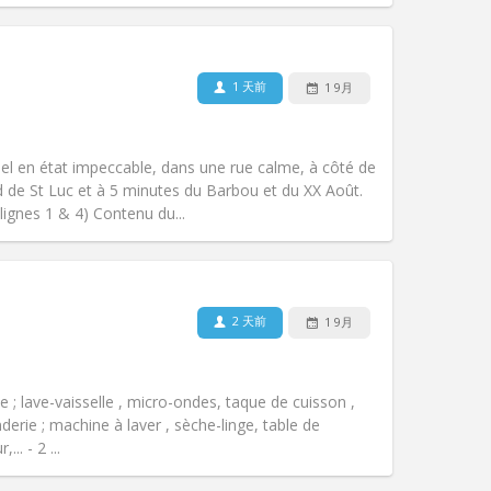
宠物:
否
吸烟:
禁烟
无障碍通道:
否
1 天前
1 9月
氛围:
温馨, 学习氛围, 安静
其他
uel en état impeccable, dans une rue calme, à côté de
de St Luc et à 5 minutes du Barbou et du XX Août.
lignes 1 & 4) Contenu du...
宠物:
否
吸烟:
禁烟
无障碍通道:
否
2 天前
1 9月
氛围:
学习氛围, 安静
其他
e ; lave-vaisselle , micro-ondes, taque de cuisson ,
nderie ; machine à laver , sèche-linge, table de
.. - 2 ...