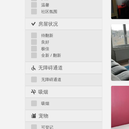
温馨
Liège 市区
社区氛围
房屋状况
住房登
租期:
1
待翻新
水电费:
良好
租金:
3
极佳
实用
全新 / 翻新
无障碍通道
无障碍通道
住房登
吸烟
租期:
1
水电费:
吸烟
租金:
3
宠物
实用
可登记