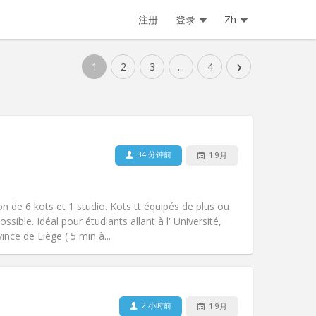
注册
登录
Zh
›
1
2
3
...
4
34 分钟前
1 9月
n de 6 kots et 1 studio. Kots tt équipés de plus ou
sible. Idéal pour étudiants allant à l' Université,
nce de Liège ( 5 min à...
宠物:
否
吸烟:
禁烟
无障碍通道:
否
2 小时前
1 9月
氛围:
温馨