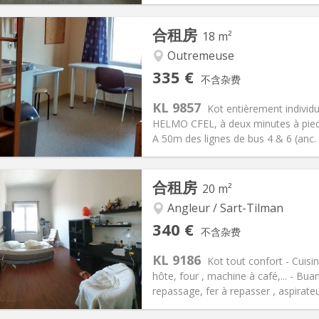
记:
可登记
私人房间:
1
合租房
18 m²
2个月
面积:
15 m
2
125 €
厨房:
共用
Outremeuse
25 €
浴室:
共用
335 €
不含杂费
信息
布局
KL 9857
Kot entièrement individ
HELMO CFEL, à deux minutes à pied 
A 50m des lignes de bus 4 & 6 (anc. 
记:
否
私人房间:
2
合租房
20 m²
2个月
面积:
18 m
2
80 €
厨房:
房间内
Angleur / Sart-Tilman
35 €
浴室:
独立
340 €
不含杂费
信息
布局
KL 9186
Kot tout confort - Cuisin
hôte, four , machine à café,... - Bua
repassage, fer à repasser , aspirateur,.