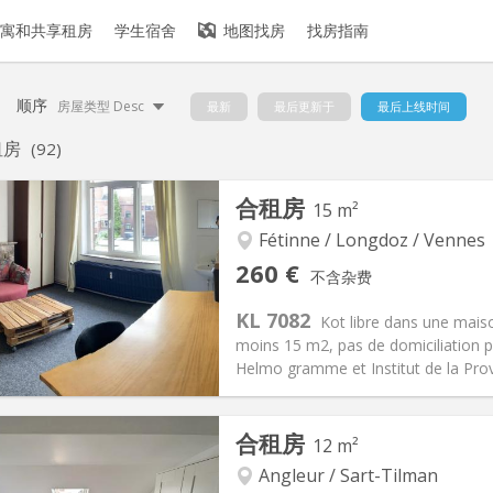
寓和共享租房
学生宿舍
地图找房
找房指南
顺序
房屋类型 Desc
最新
最后更新于
最后上线时间
租房
(92)
合租房
15 m²
Fétinne / Longdoz / Vennes
260 €
不含杂费
KL 7082
Kot libre dans une maiso
moins 15 m2, pas de domiciliation pos
Helmo gramme et Institut de la Provi
记:
否
私人房间:
1
合租房
12 m²
2个月
面积:
15 m
2
90 €
厨房:
共用
Angleur / Sart-Tilman
60 €
浴室:
共用