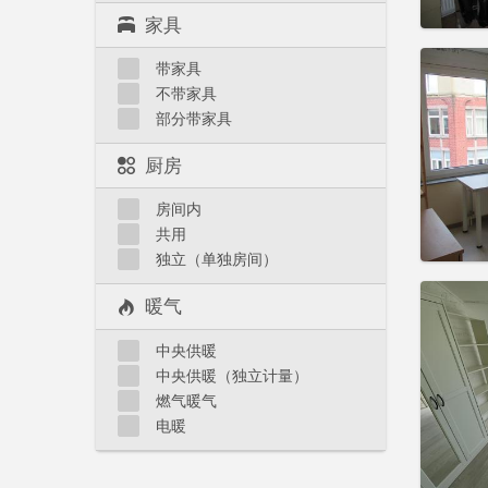
家具
住房登
带家具
租期:
1
不带家具
水电费:
部分带家具
租金:
3
实用
厨房
房间内
共用
独立（单独房间）
住房登
暖气
租期:
1
水电费:
中央供暖
租金:
3
中央供暖（独立计量）
实用
燃气暖气
电暖