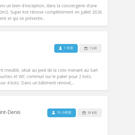
ans un bien d'exception, dans la conciergerie d'une
000m2. Super kot rénove complètement en juillet 2026.
nt et qui se présente...
宠物:
否
吸烟:
禁烟
无障碍通道:
否
1 天前
1 9月
氛围:
学习氛围
其他
t meublé, situé au pied de la cote menant au Sart
uches et WC commun sur le palier pour 2 kots.
r 4 kots. Dans un bâtiment rénové,...
宠物:
否
吸烟:
禁烟
无障碍通道:
否
int-Denis
10 小时前
10 8月
氛围:
学习氛围
其他