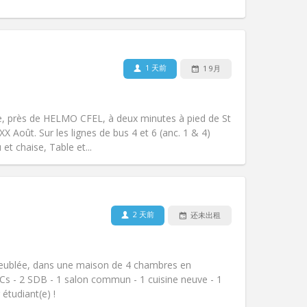
宠物:
否
吸烟:
禁烟
无障碍通道:
否
1 天前
1 9月
氛围:
学习氛围, 社区氛围, 安静
其他
e, près de HELMO CFEL, à deux minutes à pied de St
X Août. Sur les lignes de bus 4 et 6 (anc. 1 & 4)
t chaise, Table et...
宠物:
否
吸烟:
可吸烟
无障碍通道:
否
2 天前
还未出租
氛围:
学习氛围, 安静
其他
ublée, dans une maison de 4 chambres en
Cs - 2 SDB - 1 salon commun - 1 cuisine neuve - 1
 étudiant(e) !