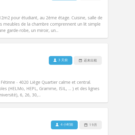
其他
m2 pour étudiant, au 2ème étage. Cuisine, salle de
Les meubles de la chambre comprennent un lit simple
ne garde-robe, un miroir, un...
宠物:
否
吸烟:
禁烟
无障碍通道:
否
3 天前
还未出租
氛围:
学习氛围
其他
e Fétinne - 4020 Liège Quartier calme et central.
es (HELMo, HEPL, Gramme, ISIL, ... ) et des lignes
versité), 6, 26, 30,...
宠物:
否
吸烟:
禁烟
无障碍通道:
否
4 小时前
1 9月
氛围:
安静, 学习氛围