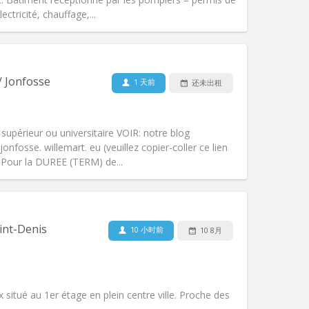
ctricité, chauffage,...
宠物:
否
吸烟:
禁烟
无障碍通道:
否
/ Jonfosse
1 天前
还未出租
氛围:
学习氛围, 社区氛围, 安静, 温馨
其他
périeur ou universitaire VOIR: notre blog
nfosse. willemart. eu (veuillez copier-coller ce lien
 Pour la DUREE (TERM) de...
宠物:
否
吸烟:
禁烟
无障碍通道:
否
int-Denis
10 小时前
10 8月
氛围:
学习氛围, 安静
其他
 situé au 1er étage en plein centre ville. Proche des