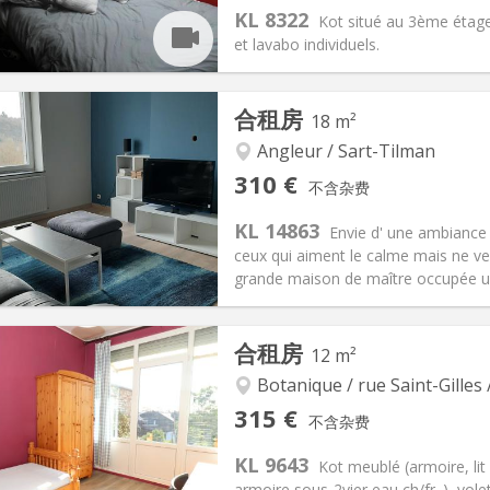
KL 8322
Kot situé au 3ème étage
et lavabo individuels.
记:
否
私人房间:
1
合租房
18 m²
2个月
面积:
18 m
2
90 €
厨房:
共用
Angleur / Sart-Tilman
10 €
浴室:
独立
310 €
不含杂费
信息
布局
KL 14863
Envie d' une ambiance 
ceux qui aiment le calme mais ne veu
grande maison de maître occupée un
记:
可登记
私人房间:
1
合租房
12 m²
2个月
面积:
18 m
2
110 €
厨房:
房间内
Botanique / rue Saint-Gilles 
10 €
浴室:
共用
315 €
不含杂费
信息
布局
KL 9643
Kot meublé (armoire, li
armoire sous-2vier eau ch/fr. ), vol