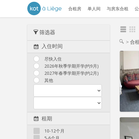
合租房
单人间
与房东合租
公
筛选器
合
入住时间
尽快入住
2026年秋季学期开学(约9月)
2027年春季学期开学(约2月)
其他
租期
住房登
租期:
1
10-12个月
水电费:
5-6个月
租金:
2