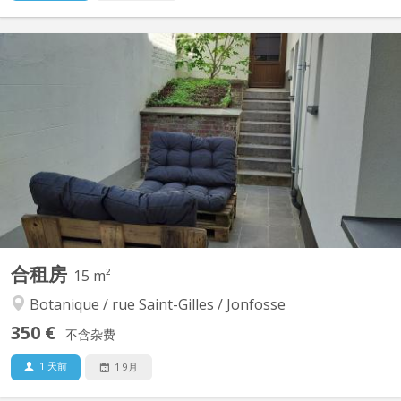
KL 6975
Superbe kot entièrement remis à neuf. Double vitrages, isolation
complète du bâtiment. Logement à proximité du centre ville, des
hautes écoles ainsi que l’ulg. Très agréable à vivre et proche de
tous commerces. La maison se compose de 3 étages et d’un rez
de chaussée commercial. Un kot au...
合租房
15 m²
Botanique / rue Saint-Gilles / Jonfosse
350 €
不含杂费
1 天前
1 9月