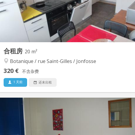
comprises : eau, électricité, chauffage, poubelles, taxe de ville,
internet FIBRE OPTIQUE, assurance incendie avec...
合租房
20 m²
Botanique / rue Saint-Gilles / Jonfosse
320 €
不含杂费
1 天前
还未出租
KL 3726
POUR ETUDIANT (E) du supérieur ou universitaire VOIR: notre
blog Wordpress pour les photos & video jonfosse. willemart. eu
(veuillez copier-coller ce lien dans un onglet de votre navigateur)
Pour la DUREE (TERM) de location, sont prioritaires les contrats