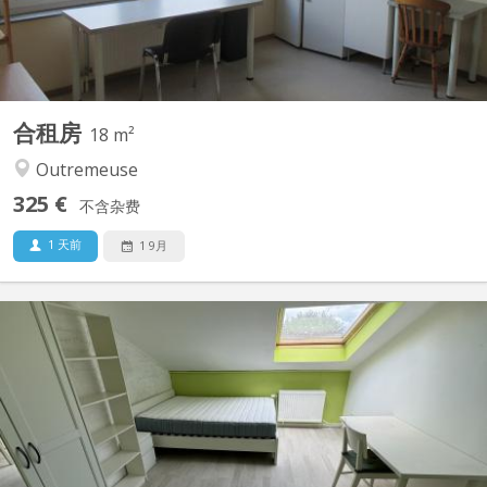
合租房
18 m²
Outremeuse
325 €
不含杂费
1 天前
1 9月
KL 12951
Kot en état impeccable, près de HELMO CFEL, à deux minutes à
pied de St Luc et à 5 minutes du Barbou et du XX Août. Sur les
lignes de bus 4 et 6 (anc. 1 & 4) Contenu du kot: Garde-robe,
Bureau et chaise, Table et tabouret, Etagère, Lit + sommier (pas
de matelas). Espace cuisine individuel avec...