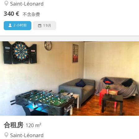
Saint-Léonard
340 €
不含杂费
2 小时前
1 9月
KL 15296
Loft 200 m2 pour 4 étudiants. 390€ par personnes charges
comprises et wifi fibre Situé rue Saint Léonard. Meublé. Hyper
calme. Parking N'hésitez pas à nous contacter pour d'autres
questions à nous poser. A bientôt Cedric T (également what's
app)
合租房
120 m²
Saint-Léonard