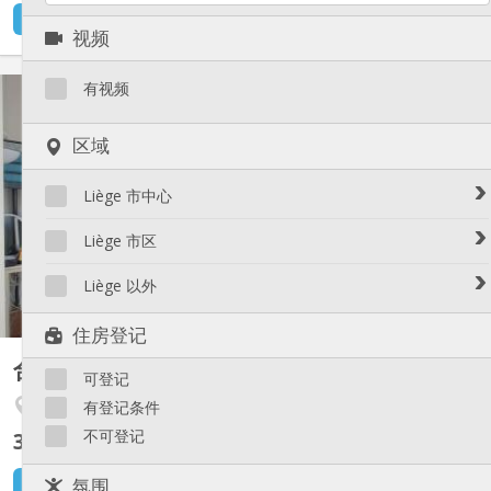
3 天前
还未出租
视频
KL 260
有视频
1 kots à louer : 92, rue de Fétinne - 4020 Liège Quartier calme et
区域
central. Proximité immédiate de grandes écoles (HELMo, HEPL,
Gramme, ISIL, ... ) et des lignes de bus (lignes 2, 3 et express E20
(Université), 6, 26, 30, 31, ... ). Accès au tram (10 min à pied ou
Liège 市中心
ligne de bus directe 6, 26, 30,...
Avroy / Guillemins
Liège 市区
Botanique / rue Saint-Gilles / Jonfosse
Amercoeur / Bressoux
Liège 以外
Cathédrale / Sauvenière / Saint-Denis
Angleur / Sart-Tilman
Féronstrée / Pierreuse
Liège 以外
住房登记
Fragnée / Val Benoît
Fétinne / Longdoz / Vennes
合租房
15 m²
可登记
Grivegnée
Angleur / Sart-Tilman
有登记条件
Laveu / Cointe
不可登记
300 €
Outremeuse
不含杂费
Saint-Laurent / Sainte-Marguerite
3 小时前
氛围
1 9月