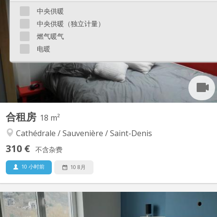
Kot lumineux entièrement meublé, situé au pied de la cote
中央供暖
menant au Sart Tilman. Lavabo dans la chambre. Douches et WC
中央供暖（独立计量）
commun sur le palier pour 2 kots. Cuisine équipée commune au
燃气暖气
Rez pour 4 kots. Dans un bâtiment rénové, avec accès à la
pelouse du jardin à l'arrière.
电暖
合租房
18 m²
Cathédrale / Sauvenière / Saint-Denis
310 €
不含杂费
10 小时前
10 8月
KL 8322
Kot situé au 3ème étage. Meublé (lit, armoires, bureau, chaise)