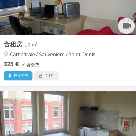
de 8 mois ou 10 mois ou 12 mois. Pour...
合租房
20 m²
Cathédrale / Sauvenière / Saint-Denis
325 €
不含杂费
10 小时前
10 8月
KL 7022
Kot spacieux et lumineux situé au 1er étage en plein centre ville.
Proche des arrêts de bus.