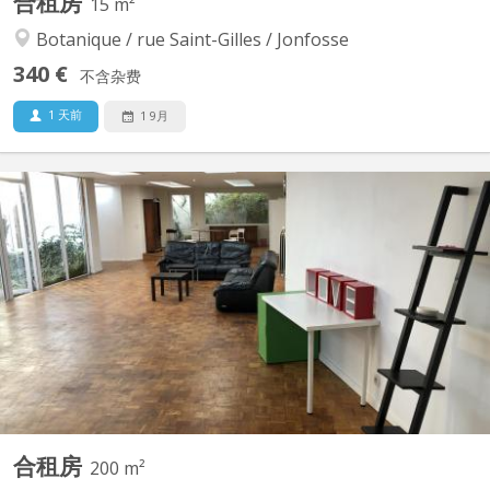
合租房
15 m²
Botanique / rue Saint-Gilles / Jonfosse
340 €
不含杂费
1 天前
1 9月
KL 13927
3éme étage d'une maison entièrement occupée par des
étudiants. Toitures et façade arrière isolée. chambre de 15 m2
meublée (cadre de lit 1 personne, étagère, garde robe, bureau,
chaise de bureau). Lavabo avec eau chaude, eau froide dans
chaque chambre. Cuisine équipée au même étage : taque...
合租房
200 m²