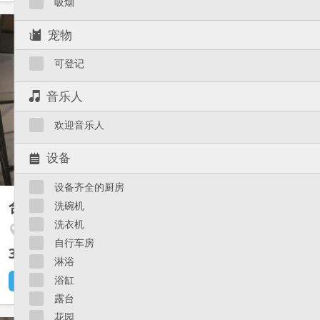
吸烟
KL 2398
宠物
2 Kots individuels pour étudiantes, dans un immeuble habité par
le propriétaire (architecte). Chambres meublées, lumineuses (12
可登记
et 14 m2), internet inclus. Douche WC et cuisine/sam communes
avec l’occupante du 2ème kot, accès possible au jardin. Le loyer
音乐人
mensuel (charges comprises) est...
欢迎音乐人
设备
设备齐全的厨房
合租房
洗碗机
12 m²
洗衣机
Angleur / Sart-Tilman
自行车房
305 €
不含杂费
淋浴
浴缸
2 天前
还未出租
露台
花园