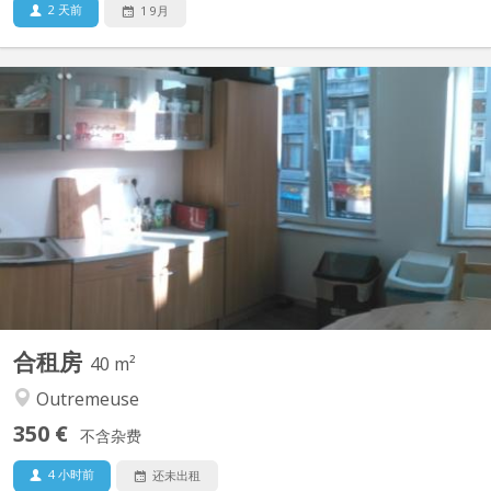
2 天前
1 9月
KL 751
Logement pour étudiants situé dans un endroit calme et
agréable avec tous types de commerces dans le quartier. Les
chambres sont entièrement équipées avec: chauffage centrale,
évier d’eau chaude et froide, Internet haut débit, parlophone,
armoires de rangement, bureau, lit et étagères... (Prix...
合租房
40 m²
Outremeuse
350 €
不含杂费
4 小时前
还未出租