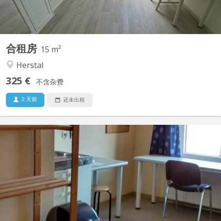
合租房
15 m²
Herstal
325 €
不含杂费
2 天前
还未出租
KL 13542
Chambre spacieuse meublée, dans une maison de 4 chambres
en colocation, avec en commun : - 3 WCs - 2 SDB - 1 salon
commun - 1 cuisine neuve - 1 terrasse - 1 jardin Garant exigé
pour étudiant(e) !