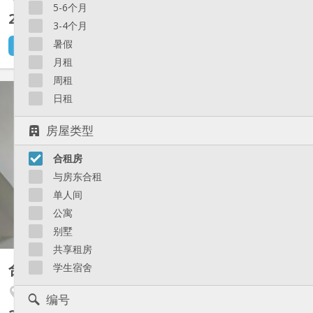
5-6个月
260 €
不含杂费
3-4个月
暑假
12 小时前
1 9月
月租
周租
KL 7082
日租
Kot libre dans une maison de 6 kots et 1 studio. Kots tt équipés
de plus ou moins 15 m2, pas de domiciliation possible. Idéal pour
房屋类型
étudiants allant à l' Université, Helmo gramme et Institut de la
Province de Liège ( 5 min à pieds ). Chambre meublée avec lit,
合租房
penderie, bureau, chaise bureau , évier...
与房东合租
单人间
公寓
别墅
共享租房
合租房
学生宿舍
12 m²
Angleur / Sart-Tilman
编号