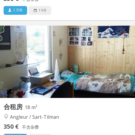
2 天前
1 9月
KL 164
Logement pour étudiants situé dans un endroit calme et
agréable avec tous types de commerces dans le quartier. Les
chambres sont entièrement équipées avec: chauffage centrale,
évier d’eau chaude et froide, Internet haut débit, parlophone,
armoires de rangement, bureau, lit et étagères... (Prix...
合租房
18 m²
Angleur / Sart-Tilman
350 €
不含杂费