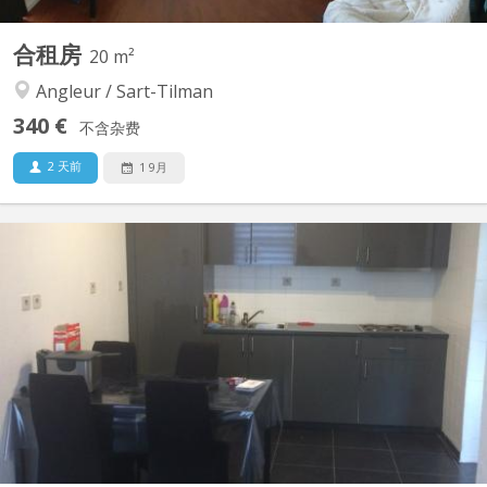
合租房
20 m²
Angleur / Sart-Tilman
340 €
不含杂费
2 天前
1 9月
KL 9186
Kot tout confort - Cuisine ; lave-vaisselle , micro-ondes, taque de
cuisson , hôte, four , machine à café,... - Buanderie ; machine à
laver , sèche-linge, table de repassage, fer à repasser ,
aspirateur,... - 2 salles de douche ; toilette , évier , douche , ... -
Salon TV - Chambre...