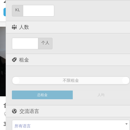
260 €
不含杂费
KL
1 小时前
1 9月
人数
KL 15831
Chambre meublée de 12m2 pour étudiant, au 2ème étage.
个人
Cuisine, salle de bain et petite terrasse partagées. Les meubles
de la chambre comprennent un lit simple avec matelas, une table
de chevet, une garde-robe, un miroir, un bureau avec rangement,
租金
une chaise de bureau. A 20 min à pied d’Helmo...
不限租金
总租金
人均
合租房
25 m²
交流语言
Fétinne / Longdoz / Vennes
300 €
不含杂费
所有语言