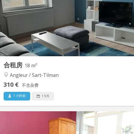
avec douche et lavabo individuels.
合租房
18 m²
Angleur / Sart-Tilman
310 €
不含杂费
1 小时前
1 9月
KL 14863
Envie d' une ambiance studieuse à la liégeoise? Maison très
chouette pour ceux qui aiment le calme mais ne veulent pas se