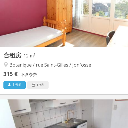
sentir seuls. Kots disponibles dans une grande maison de maître
occupée uniquement par des étudiants. Maison au calme, dans
une impasse à l'orée d'un bois, en retrait et en...
合租房
12 m²
Botanique / rue Saint-Gilles / Jonfosse
315 €
不含杂费
5 天前
1 9月
KL 9643
Kot meublé (armoire, lit + matelas + protège-matelas, bureau +
chaise, armoire sous-2vier eau ch/fr. ), volet. Bâtiment
réceptionné par les pompiers = permis de location. Charges