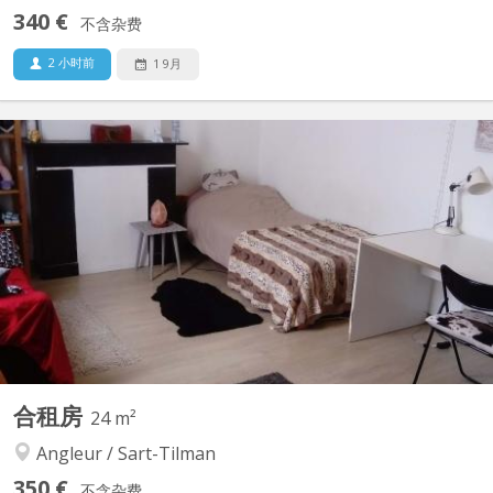
340 €
不含杂费
2 小时前
1 9月
KL 15297
Appartement de +-120m2 pour 3 étudiants en co-loc 1 chambre
a coucher par personne. Hyper calme. Tout est compris,
chauffage, electr, eau et WIFI Situé rue Saint Leonard, très
proche de l'école du Barbou (André Vesale) ou de Saint Luc
Moins de 10 minutes de bus du centre ville. Je suis...
合租房
24 m²
Angleur / Sart-Tilman
350 €
不含杂费