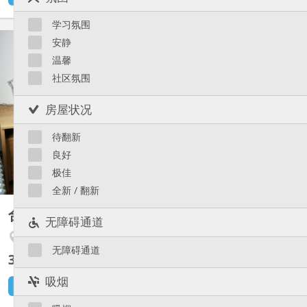
Saint-Léonard
Sainte-Walburge
学习氛围
KL 7270
Liège 市区
安静
温馨
Appartement entièrement rénové (2023) pour 2 étudiant. es.
(loyer : 300 € par étudiant, Wi-Fi inclus + 125€ charges +-) Reste
社区氛围
1 chambre de +- 15 m², avec bureau, chaise, lit (sans matelas),
garde-robe et fauteuil. Cuisine commune entièrement équipée (+
房屋状况
lave-vaisselle), sdb commune : 2 lavabos,...
待翻新
良好
极佳
全新 / 翻新
合租房
45 m²
无障碍通道
Avroy / Guillemins
无障碍通道
305 €
不含杂费
吸烟
6 天前
1 9月