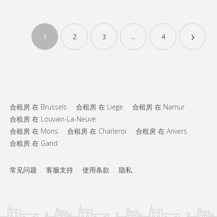
KL 10542
2éme étage arrière (libre le 1er août) : chambre de 15 m2
›
1
2
3
...
4
meublée, : cadre de lit et sommier (sans matelas), bureau, chaise
de bureau, étagère, garde robe. 1er étage arrière (libre le 1er
septembre) : idem que la précédente RDC avant : chambre avec
lit en mezzanine (16 m2) Cuisine équipée,...
合租房 在 Brussels
合租房 在 Liege
合租房 在 Namur
合租房 在 Louvain-La-Neuve
合租房 在 Mons
合租房 在 Charleroi
合租房 在 Anvers
合租房 在 Gand
常见问题
客服支持
使用条款
隐私