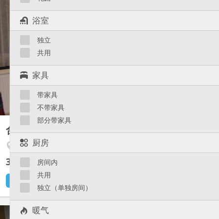
KL 5987
浴室
Sart Tilman, bien rare dans un bien d'exception, dans la
conciergerie d'une villa au sein d'un parc arboré de 2000m2.
Super kot rénove complètement en juillet 2026. Attention pour
独立
étudiante exclusivement et qui se présente obligatoirement
共用
accompagnée d' un parent. Logement avec entrée...
家具
带家具
不带家具
部分带家具
合租房
13 m²
厨房
Angleur / Sart-Tilman
310 €
房间内
不含杂费
共用
1 天前
1 9月
独立（单独房间）
KL 8121
暖气