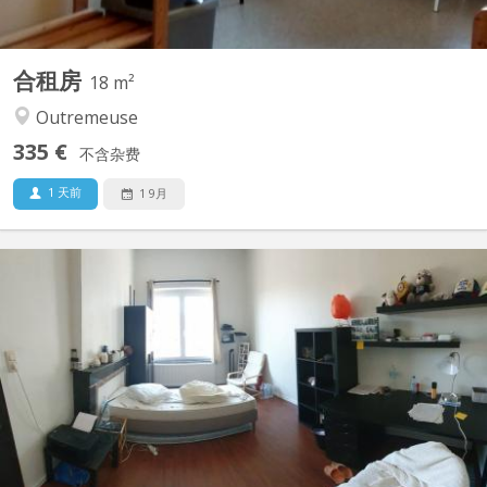
合租房
18 m²
Outremeuse
335 €
不含杂费
1 天前
1 9月
KL 9857
Kot entièrement individuel en état impeccable, dans une rue
calme, à côté de HELMO CFEL, à deux minutes à pied de St Luc
et à 5 minutes du Barbou et du XX Août. A 50m des lignes de bus
4 & 6 (anc. lignes 1 & 4) Contenu du kot: Garde-robe, Bureau et
chaise, Table et tabouret, Etagère, Lit +...