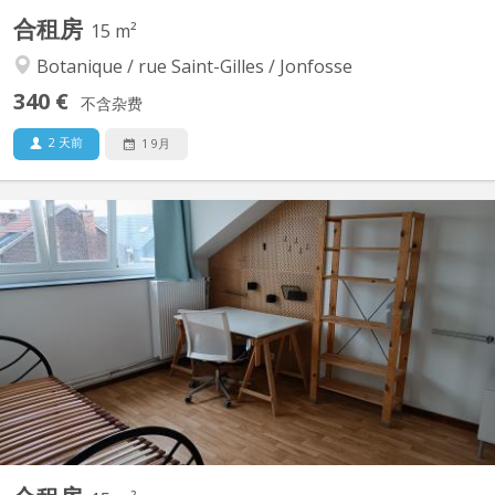
合租房
15 m²
Botanique / rue Saint-Gilles / Jonfosse
340 €
不含杂费
2 天前
1 9月
KL 9444
3 KOTS a louer à un étudiant ou étudiante. Maison de 4 kots
entièrement rénovée en 2015. 3 chambres de libre : Chambre 1 :
340€/mois Chambre 2 : 370€/mois Chambre 3 : non disponible
Chambre 4 : 350€/mois (+ charges : +/- 90€ : eau, gaz, électricité,
internet, tv). Bail de 12...