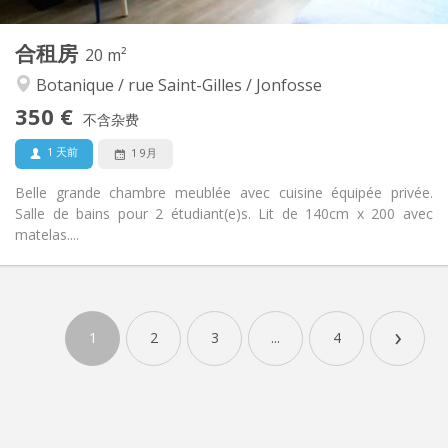
2
私人房间:
其他
合租房
20 m²
安静, 学习氛围, 温馨
氛围:
Botanique / rue Saint-Gilles / Jonfosse
否
无障碍通道:
禁烟
吸烟:
350 €
不含杂费
否
宠物:
1 天前
1 9月
Belle grande chambre meublée avec cuisine équipée privée.
Salle de bains pour 2 étudiant(e)s. Lit de 140cm x 200 avec
matelas....
实用信息
350 €
租金:
›
80 €
水电费:
1
2
3
...
4
12个月
租期:
否
住房登记:
布局
共用
浴室: