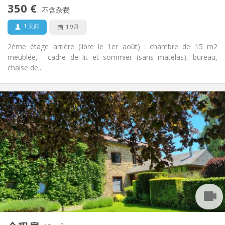
禁烟
吸烟:
350 €
不含杂费
否
宠物:
1 天前
1 9月
2éme étage arrière (libre le 1er août) : chambre de 15 m2
meublée, : cadre de lit et sommier (sans matelas), bureau,
chaise de...
实用信息
350 €
租金:
95 €
水电费:
12个月
租期:
可登记
住房登记:
布局
共用
浴室:
共用
厨房:
2
15 m
面积:
1
私人房间:
其他