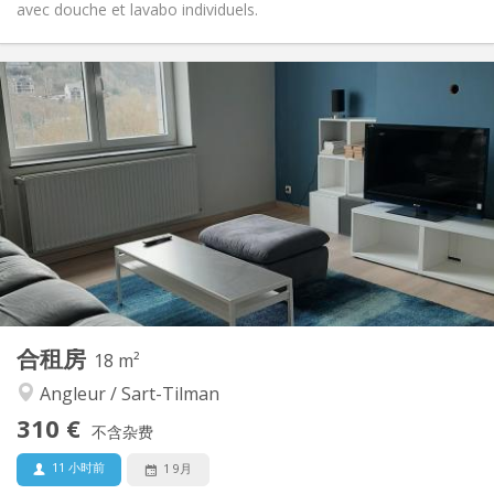
avec douche et lavabo individuels.
实用信息
310 €
租金:
90 €
水电费:
12个月
租期:
否
住房登记:
布局
独立
浴室:
共用
厨房:
2
18 m
面积:
1
私人房间:
其他
合租房
18 m²
社区氛围, 安静
氛围:
Angleur / Sart-Tilman
否
无障碍通道:
禁烟
吸烟:
310 €
不含杂费
否
宠物:
11 小时前
1 9月