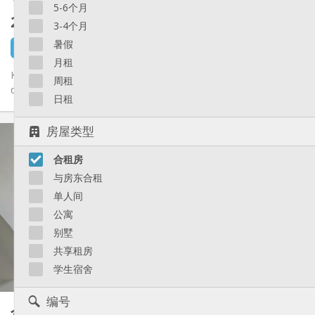
5-6个月
260 €
不含杂费
3-4个月
暑假
2 小时前
1 9月
月租
Kot libre dans une maison de 6 kots et 1 studio. Kots tt équipés
周租
de plus ou moins 15 m2, pas de domiciliation possible. Idéal...
日租
实用信息
房屋类型
260 €
租金:
合租房
90 €
水电费:
12个月
租期:
与房东合租
否
住房登记:
单人间
布局
公寓
别墅
共用
浴室:
共用
厨房:
共享租房
2
15 m
面积:
学生宿舍
1
私人房间:
其他
编号
合租房
12 m²