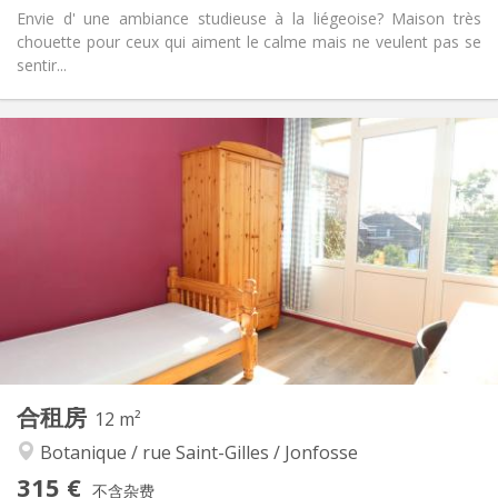
Envie d' une ambiance studieuse à la liégeoise? Maison très
chouette pour ceux qui aiment le calme mais ne veulent pas se
sentir...
实用信息
310 €
租金:
110 €
水电费:
12个月
租期:
可登记
住房登记:
布局
共用
浴室:
房间内
厨房:
2
18 m
面积:
1
私人房间:
其他
合租房
12 m²
学习氛围, 安静, 温馨
氛围:
Botanique / rue Saint-Gilles / Jonfosse
否
无障碍通道:
禁烟
吸烟:
315 €
不含杂费
否
宠物: