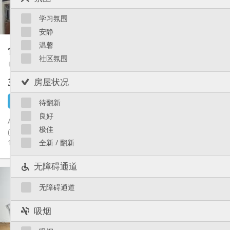
共用
厨房:
Saint-Léonard
2
25 m
面积:
Sainte-Walburge
学习氛围
1
私人房间:
Liège 市区
安静
其他
温馨
合租房
15 m²
学习氛围, 安静
氛围:
社区氛围
Angleur / Sart-Tilman
否
无障碍通道:
禁烟
吸烟:
300 €
房屋状况
不含杂费
否
宠物:
6 小时前
1 9月
待翻新
良好
Appartement entièrement rénové (2023) pour 2 étudiant. es.
极佳
(loyer : 300 € par étudiant, Wi-Fi inclus + 125€ charges +-) Reste
1...
全新 / 翻新
无障碍通道
实用信息
300 €
租金:
无障碍通道
125 €
水电费:
12个月, 5-6个月
租期:
吸烟
否
住房登记: