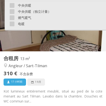
305 €
租金:
中央供暖
95 €
水电费:
中央供暖（独立计量）
12个月
租期:
否
住房登记:
燃气暖气
电暖
布局
共用
浴室:
共用
厨房:
2
12 m
面积:
1
私人房间:
其他
合租房
13 m²
学习氛围
氛围:
Angleur / Sart-Tilman
否
无障碍通道:
禁烟
吸烟:
310 €
不含杂费
否
宠物:
17 小时前
1 9月
Kot lumineux entièrement meublé, situé au pied de la cote
menant au Sart Tilman. Lavabo dans la chambre. Douches et
WC commun sur...