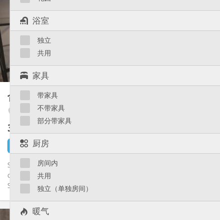
10个月
租期:
否
住房登记:
浴室
布局
独立
共用
浴室:
共用
厨房:
共用
2
45 m
面积:
2
私人房间:
家具
其他
合租房
带家具
12 m²
学习氛围, 安静, 温馨
氛围:
不带家具
Angleur / Sart-Tilman
否
无障碍通道:
部分带家具
禁烟
吸烟:
305 €
不含杂费
否
宠物:
厨房
2 天前
还未出租
房间内
Sart Tilman, bien rare dans un bien d'exception, dans la
conciergerie d'une villa au sein d'un parc arboré de 2000m2.
共用
Super kot...
独立（单独房间）
暖气
实用信息