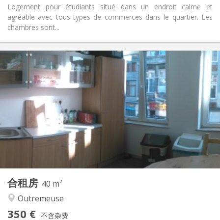
Logement pour étudiants situé dans un endroit calme et
agréable avec tous types de commerces dans le quartier. Les
chambres sont...
实用信息
350 €
租金:
30 €
水电费:
12个月
租期:
可登记
住房登记:
布局
共用
浴室:
共用
厨房:
2
18 m
面积:
1
私人房间:
其他
合租房
40 m²
学习氛围, 安静, 温馨, 社区氛围
氛围:
Outremeuse
是
无障碍通道:
可吸烟
吸烟:
350 €
不含杂费
否
宠物: