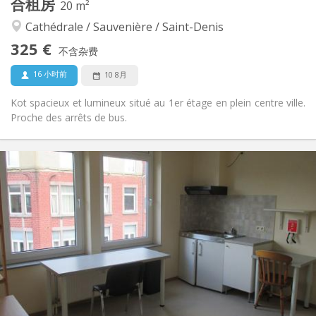
合租房
20 m²
安静, 学习氛围
氛围:
Cathédrale / Sauvenière / Saint-Denis
否
无障碍通道:
禁烟
吸烟:
325 €
不含杂费
否
宠物:
16 小时前
10 8月
Kot spacieux et lumineux situé au 1er étage en plein centre ville.
Proche des arrêts de bus.
实用信息
325 €
租金:
90 €
水电费:
12个月
租期:
有登记条件
住房登记:
布局
独立
浴室:
共用
厨房:
2
20 m
面积:
1
私人房间: