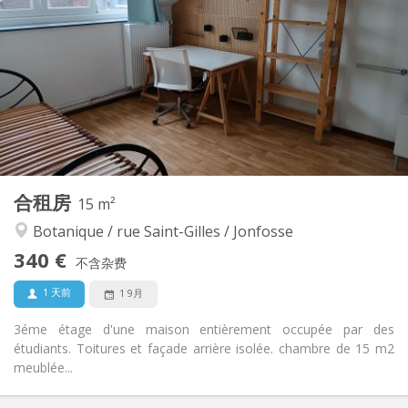
90 €
水电费:
12个月
租期:
否
住房登记:
布局
共用
浴室:
共用
厨房:
2
15 m
面积:
1
私人房间:
其他
合租房
15 m²
社区氛围, 安静, 温馨, 学习氛围
氛围:
Botanique / rue Saint-Gilles / Jonfosse
否
无障碍通道:
可吸烟
吸烟:
340 €
不含杂费
否
宠物:
1 天前
1 9月
3éme étage d'une maison entièrement occupée par des
étudiants. Toitures et façade arrière isolée. chambre de 15 m2
meublée...