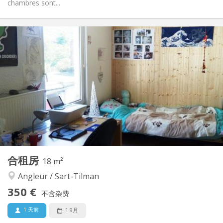
chambres sont...
实用信息
350 €
租金:
30 €
水电费:
12个月
租期:
可登记
住房登记:
布局
共用
浴室:
共用
厨房:
2
24 m
面积:
1
私人房间:
其他
合租房
18 m²
安静, 温馨, 学习氛围, 社区氛围
氛围:
Angleur / Sart-Tilman
是
无障碍通道:
禁烟
吸烟:
350 €
不含杂费
否
宠物:
1 天前
1 9月