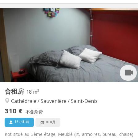
实用信息
310 €
租金:
115 €
水电费:
12个月
租期:
否
住房登记:
布局
共用
浴室:
共用
厨房:
2
13 m
面积:
1
私人房间:
其他
合租房
18 m²
学习氛围
氛围:
Cathédrale / Sauvenière / Saint-Denis
否
无障碍通道:
禁烟
吸烟:
310 €
不含杂费
否
宠物:
16 小时前
10 8月
Kot situé au 3ème étage. Meublé (lit, armoires, bureau, chaise)