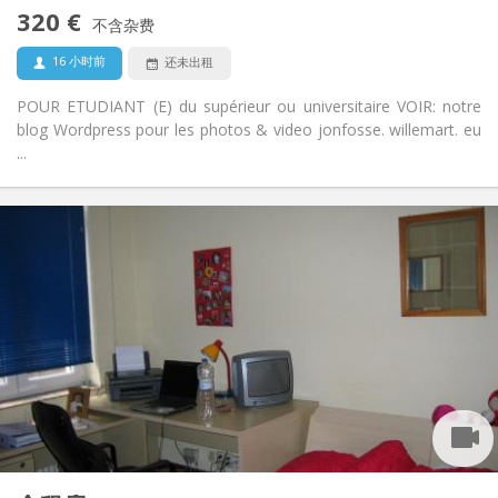
禁烟
吸烟:
320 €
不含杂费
否
宠物:
16 小时前
还未出租
POUR ETUDIANT (E) du supérieur ou universitaire VOIR: notre
blog Wordpress pour les photos & video jonfosse. willemart. eu
...
实用信息
320 €
租金:
89 €
水电费:
12个月, 11个月, 10个月, 5-6个月
租期:
可登记
住房登记:
布局
共用
浴室:
共用
厨房:
2
20 m
面积:
1
私人房间:
其他