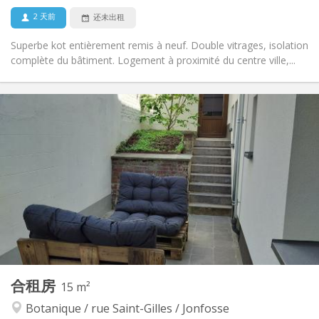
2 天前
还未出租
Superbe kot entièrement remis à neuf. Double vitrages, isolation
complète du bâtiment. Logement à proximité du centre ville,...
实用信息
350 €
租金:
75 €
水电费:
12个月
租期:
否
住房登记:
布局
共用
浴室:
共用
厨房:
2
40 m
面积:
1
私人房间:
其他
合租房
15 m²
社区氛围, 安静, 温馨
氛围:
Botanique / rue Saint-Gilles / Jonfosse
否
无障碍通道: