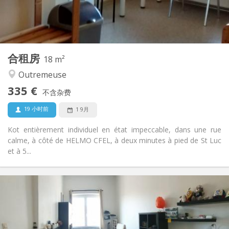
共用
浴室:
共用
厨房:
2
15 m
面积:
1
私人房间:
其他
合租房
18 m²
安静, 学习氛围, 温馨
氛围:
Outremeuse
否
无障碍通道:
禁烟
吸烟:
335 €
不含杂费
否
宠物:
19 小时前
1 9月
Kot entièrement individuel en état impeccable, dans une rue
calme, à côté de HELMO CFEL, à deux minutes à pied de St Luc
et à 5...
实用信息
335 €
租金:
80 €
水电费:
12个月
租期:
否
住房登记: