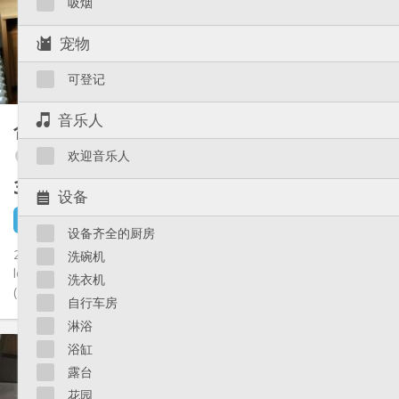
吸烟
布局
共用
浴室:
宠物
共用
厨房:
2
15 m
面积:
可登记
1
私人房间:
其他
音乐人
合租房
45 m²
安静, 学习氛围
氛围:
欢迎音乐人
Avroy / Guillemins
否
无障碍通道:
禁烟
吸烟:
305 €
不含杂费
否
宠物:
设备
6 天前
1 9月
设备齐全的厨房
2 Kots individuels pour étudiantes, dans un immeuble habité par
洗碗机
le propriétaire (architecte). Chambres meublées, lumineuses
洗衣机
(12...
自行车房
淋浴
实用信息
浴缸
305 €
租金:
露台
115 €
水电费:
花园