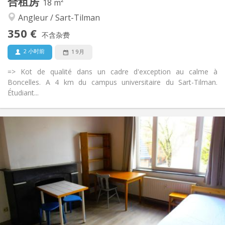
合租房
18 m²
安静
氛围:
Angleur / Sart-Tilman
否
无障碍通道:
可吸烟
吸烟:
350 €
不含杂费
否
宠物:
2 小时前
1 9月
=> Kot de qualité dans un cadre d'exception au calme à
Boncelles. A 4 km du campus universitaire du Sart-Tilman.
Étudiant...
实用信息
350 €
租金:
100 €
水电费:
12个月
租期:
有登记条件
住房登记:
布局
独立
浴室:
共用
厨房:
2
18 m
面积: