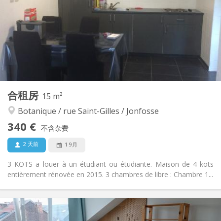
否
住房登记:
布局
共用
浴室:
共用
厨房:
2
20 m
面积:
1
私人房间:
其他
合租房
15 m²
安静, 学习氛围, 温馨
氛围:
Botanique / rue Saint-Gilles / Jonfosse
否
无障碍通道:
禁烟
吸烟:
340 €
不含杂费
否
宠物:
2 天前
1 9月
3 KOTS a louer à un étudiant ou étudiante. Maison de 4 kots
entièrement rénovée en 2015. 3 chambres de libre : Chambre 1...
实用信息
340 €
租金: