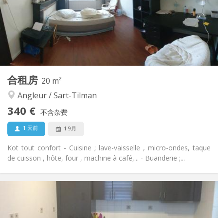
布局
独立
浴室:
房间内
厨房:
2
18 m
面积:
2
私人房间:
其他
合租房
20 m²
安静, 学习氛围
氛围:
Angleur / Sart-Tilman
否
无障碍通道:
禁烟
吸烟:
340 €
不含杂费
否
宠物:
1 天前
1 9月
Kot tout confort - Cuisine ; lave-vaisselle , micro-ondes, taque
de cuisson , hôte, four , machine à café,... - Buanderie ;...
实用信息
340 €
租金:
60 €
水电费:
12个月
租期: