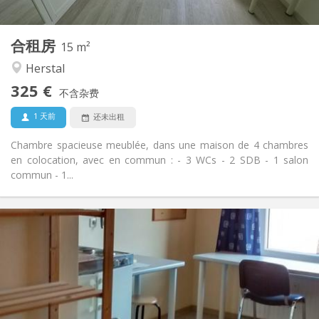
1
私人房间:
其他
合租房
15 m²
学习氛围, 安静
氛围:
Herstal
否
无障碍通道:
可吸烟
吸烟:
325 €
不含杂费
否
宠物:
1 天前
还未出租
Chambre spacieuse meublée, dans une maison de 4 chambres
en colocation, avec en commun : - 3 WCs - 2 SDB - 1 salon
commun - 1...
实用信息
325 €
租金:
125 €
水电费:
12个月
租期:
可登记
住房登记:
布局