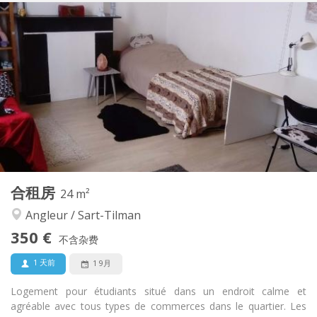
实用信息
340 €
租金:
95 €
水电费:
12个月
租期:
可登记
住房登记:
布局
共用
浴室:
共用
厨房:
2
15 m
面积:
1
私人房间:
其他
合租房
24 m²
安静
氛围:
Angleur / Sart-Tilman
否
无障碍通道:
可吸烟
吸烟:
350 €
不含杂费
否
宠物:
1 天前
1 9月
Logement pour étudiants situé dans un endroit calme et
agréable avec tous types de commerces dans le quartier. Les