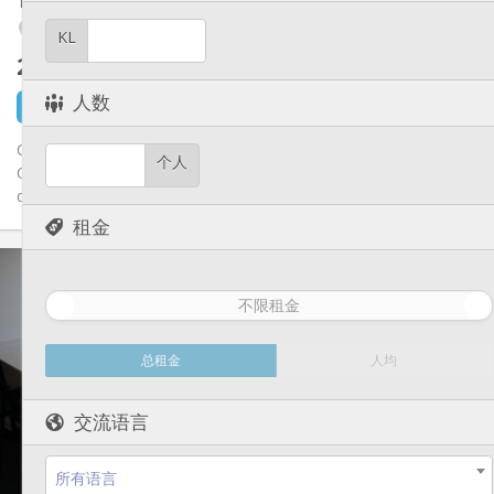
温馨
氛围:
Angleur / Sart-Tilman
否
无障碍通道:
KL
禁烟
吸烟:
260 €
不含杂费
否
宠物:
人数
13 小时前
1 9月
Chambre meublée de 12m2 pour étudiant, au 2ème étage.
个人
Cuisine, salle de bain et petite terrasse partagées. Les meubles
de la...
租金
实用信息
260 €
租金:
不限租金
98 €
水电费:
12个月
租期:
否
住房登记:
总租金
人均
布局
交流语言
共用
浴室:
共用
厨房:
2
12 m
面积:
所有语言
1
私人房间: