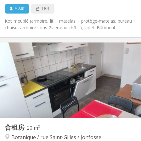
4 天前
1 9月
Kot meublé (armoire, lit + matelas + protège-matelas, bureau +
chaise, armoire sous-2vier eau ch/fr. ), volet. Bâtiment...
实用信息
315 €
租金:
150 €
水电费:
12个月
租期:
可登记
住房登记:
布局
共用
浴室:
共用
厨房:
2
12 m
面积:
1
私人房间:
其他
合租房
20 m²
社区氛围, 学习氛围, 温馨, 安静
氛围:
Botanique / rue Saint-Gilles / Jonfosse
否
无障碍通道: