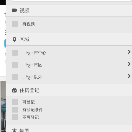
其他
视频
合租房
25 m²
学习氛围
氛围:
Fétinne / Longdoz / Vennes
否
无障碍通道:
有视频
禁烟
吸烟:
300 €
不含杂费
否
宠物:
区域
3 天前
还未出租
Liège 市中心
1 kots à louer : 92, rue de Fétinne - 4020 Liège Quartier calme et
central. Proximité immédiate de grandes écoles (HELMo,
Avroy / Guillemins
Liège 市区
HEPL,...
Botanique / rue Saint-Gilles / Jonfosse
Amercoeur / Bressoux
Liège 以外
Cathédrale / Sauvenière / Saint-Denis
Angleur / Sart-Tilman
实用信息
Féronstrée / Pierreuse
Liège 以外
住房登记
Fragnée / Val Benoît
300 €
租金:
Fétinne / Longdoz / Vennes
75 €
水电费:
可登记
12个月
租期:
Grivegnée
否
住房登记:
有登记条件
Laveu / Cointe
不可登记
Outremeuse
布局
Saint-Laurent / Sainte-Marguerite
共用
浴室:
氛围