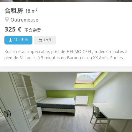
其他
合租房
18 m²
安静, 学习氛围, 社区氛围
氛围:
Outremeuse
否
无障碍通道:
禁烟
吸烟:
325 €
不含杂费
否
宠物:
19 小时前
1 9月
Kot en état impeccable, près de HELMO CFEL, à deux minutes à
pied de St Luc et à 5 minutes du Barbou et du XX Août. Sur les...
实用信息
325 €
租金:
80 €
水电费:
12个月
租期:
否
住房登记:
布局
共用
浴室:
房间内
厨房:
2
18 m
面积: