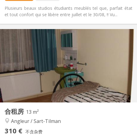
Plusieurs beaux studios étudiants meublés tel que, parfait état
et tout confort qui se libère entre juillet et le 30/08, !! Vu...
实用信息
310 €
租金:
120 €
水电费:
12个月
租期:
否
住房登记:
布局
独立
浴室:
房间内
厨房:
2
15 m
面积:
1
私人房间:
其他
合租房
13 m²
学习氛围, 温馨, 安静
氛围:
Angleur / Sart-Tilman
否
无障碍通道:
禁烟
吸烟:
310 €
不含杂费
否
宠物: