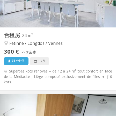
共用
浴室:
共用
厨房:
2
16 m
面积:
2
私人房间:
其他
合租房
24 m²
学习氛围
氛围:
Fétinne / Longdoz / Vennes
否
无障碍通道:
禁烟
吸烟:
300 €
不含杂费
否
宠物:
33 分钟前
1 9月
🌸 Superbes kots rénovés – de 12 a 24 m² tout confort en face
de la Médiacité , Liège composé exclusivement de filles 👧 (10
kots...
实用信息
300 €
租金:
100 €
水电费:
12个月
租期: