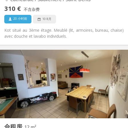
禁烟
吸烟:
310 €
不含杂费
否
宠物:
20 小时前
10 8月
Kot situé au 3ème étage. Meublé (lit, armoires, bureau, chaise)
avec douche et lavabo individuels.
实用信息
310 €
租金:
90 €
水电费:
12个月
租期:
否
住房登记:
布局
独立
浴室:
共用
厨房:
2
18 m
面积:
1
私人房间:
其他
合租房
12 m²