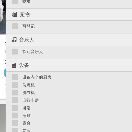
吸烟
布局
共用
浴室:
宠物
共用
厨房:
2
23 m
面积:
可登记
1
私人房间:
其他
音乐人
合租房
15 m²
安静, 学习氛围
氛围:
欢迎音乐人
Fétinne / Longdoz / Vennes
否
无障碍通道:
禁烟
吸烟:
260 €
不含杂费
否
宠物:
设备
23 小时前
1 9月
设备齐全的厨房
Kot libre dans une maison de 6 kots et 1 studio. Kots tt équipés
洗碗机
de plus ou moins 15 m2, pas de domiciliation possible. Idéal...
洗衣机
自行车房
实用信息
淋浴
260 €
租金:
浴缸
90 €
水电费:
露台
12个月
租期:
花园