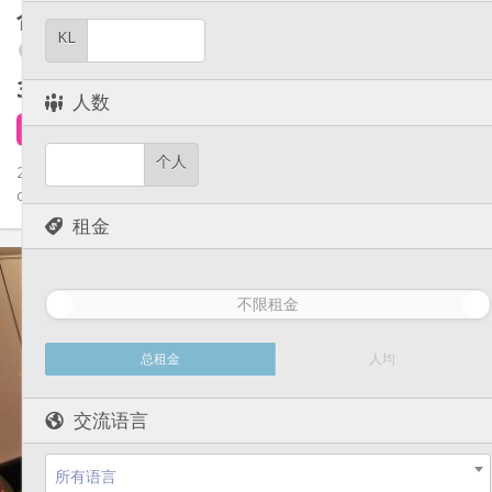
其他
合租房
25 m²
学习氛围, 社区氛围, 安静, 温馨
氛围:
KL
Laveu / Cointe
否
无障碍通道:
禁烟
吸烟:
390 €
不含杂费
否
宠物:
人数
7 天前
1 9月
个人
2 KOTS Meublés impeccables, parquet, cuisine individuelle,
chauffage centrale, double vitrage, lavabo, douche et wc, Cour...
租金
实用信息
390 €
租金:
不限租金
120 €
水电费:
12个月
租期:
否
住房登记:
总租金
人均
布局
交流语言
共用
浴室:
独立（单独房间）
厨房:
2
25 m
面积:
所有语言
1
私人房间: