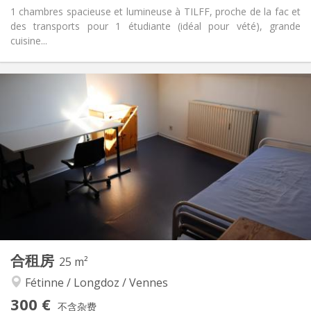
1 chambres spacieuse et lumineuse à TILFF, proche de la fac et
des transports pour 1 étudiante (idéal pour vété), grande
cuisine...
实用信息
290 €
租金:
100 €
水电费:
12个月
租期:
否
住房登记:
布局
共用
浴室:
共用
厨房:
2
50 m
面积:
1
私人房间:
其他
合租房
25 m²
学习氛围, 温馨
氛围:
Fétinne / Longdoz / Vennes
否
无障碍通道:
禁烟
吸烟:
300 €
不含杂费
否
宠物: