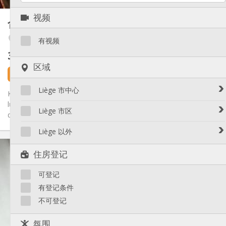
其他
视频
合租房
29 m²
学习氛围
氛围:
Avroy / Guillemins
否
无障碍通道:
有视频
禁烟
吸烟:
385 €
不含杂费
否
宠物:
区域
7 天前
1 9月
Liège 市中心
Kot individuel meublé (lit double avec matelas, chaise, bureau,
luminaires, rideaux,... ) dans une grande maison avec 2 salles
Avroy / Guillemins
Liège 市区
de...
Botanique / rue Saint-Gilles / Jonfosse
Amercoeur / Bressoux
Liège 以外
Cathédrale / Sauvenière / Saint-Denis
Angleur / Sart-Tilman
实用信息
Féronstrée / Pierreuse
Liège 以外
住房登记
Fragnée / Val Benoît
385 €
租金:
Fétinne / Longdoz / Vennes
150 €
水电费:
可登记
12个月, 5-6个月
租期:
Grivegnée
可登记
住房登记:
有登记条件
Laveu / Cointe
不可登记
Outremeuse
布局
Saint-Laurent / Sainte-Marguerite
共用
浴室:
氛围