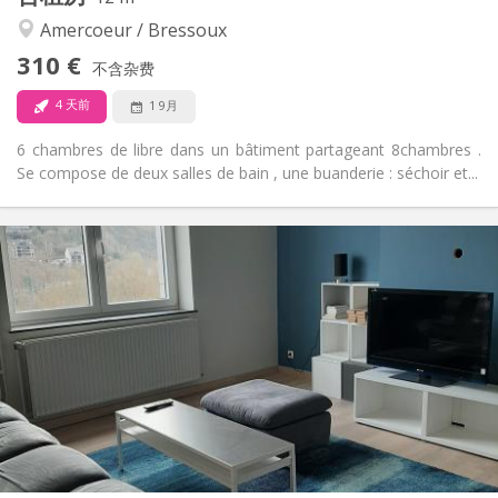
安静, 社区氛围
氛围:
Amercoeur / Bressoux
否
无障碍通道:
禁烟
吸烟:
310 €
不含杂费
否
宠物:
4 天前
1 9月
6 chambres de libre dans un bâtiment partageant 8chambres .
Se compose de deux salles de bain , une buanderie : séchoir et...
实用信息
310 €
租金:
90 €
水电费:
12个月
租期:
否
住房登记:
布局
共用
浴室:
共用
厨房:
2
12 m
面积:
1
私人房间: