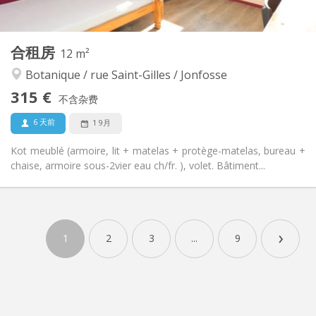
18 m
面积:
1
私人房间:
其他
合租房
12 m²
安静, 学习氛围, 温馨
氛围:
Botanique / rue Saint-Gilles / Jonfosse
否
无障碍通道:
禁烟
吸烟:
315 €
不含杂费
否
宠物:
6 天前
1 9月
Kot meublé (armoire, lit + matelas + protège-matelas, bureau +
chaise, armoire sous-2vier eau ch/fr. ), volet. Bâtiment...
实用信息
315 €
租金:
›
150 €
水电费:
1
2
3
...
9
12个月
租期:
可登记
住房登记:
布局
共用
浴室: