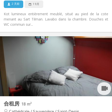
2 天前
1 9月
Kot lumineux entièrement meublé, situé au pied de la cote
menant au Sart Tilman. Lavabo dans la chambre. Douches et
WC commun sur...
实用信息
310 €
租金:
115 €
水电费:
12个月
租期:
否
住房登记:
布局
共用
浴室:
共用
厨房:
2
13 m
面积:
1
私人房间:
其他
合租房
18 m²
学习氛围
氛围:
Cathédrale / Sauvenière / Saint-Denis
否
无障碍通道: