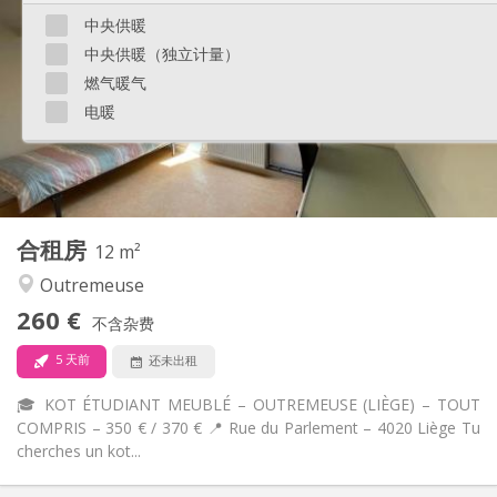
98 €
水电费:
中央供暖
12个月
租期:
中央供暖（独立计量）
否
住房登记:
燃气暖气
布局
电暖
共用
浴室:
共用
厨房:
2
12 m
面积:
1
私人房间:
其他
合租房
12 m²
学习氛围
氛围:
Outremeuse
否
无障碍通道:
禁烟
吸烟:
260 €
不含杂费
否
宠物:
5 天前
还未出租
🎓 KOT ÉTUDIANT MEUBLÉ – OUTREMEUSE (LIÈGE) – TOUT
COMPRIS – 350 € / 370 € 📍 Rue du Parlement – 4020 Liège Tu
cherches un kot...