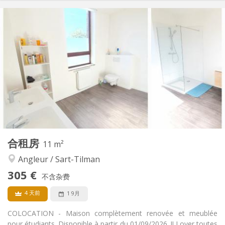
实用信息
305 €
租金:
95 €
水电费:
12个月
租期:
否
住房登记:
布局
共用
浴室:
共用
厨房:
2
12 m
面积:
1
私人房间:
其他
合租房
11 m²
学习氛围
氛围:
Angleur / Sart-Tilman
否
无障碍通道:
禁烟
吸烟:
305 €
不含杂费
否
宠物:
4 天前
1 9月
COLOCATION - Maison complètement renovée et meublée
pour étudiants. Disponible à partir du 01/09/2026. !! Loyer toutes