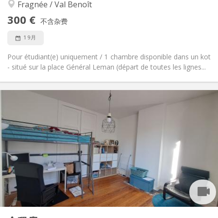
Fragnée / Val Benoît
否
无障碍通道:
禁烟
吸烟:
300 €
不含杂费
否
宠物:
1 9月
Pour étudiant(e) uniquement / 1 chambre disponible dans un kot
- situé sur la place Général Leman (départ de toutes les lignes...
实用信息
300 €
租金:
59 €
水电费:
12个月
租期:
否
住房登记:
布局
共用
浴室:
共用
厨房:
2
50 m
面积:
1
私人房间:
其他