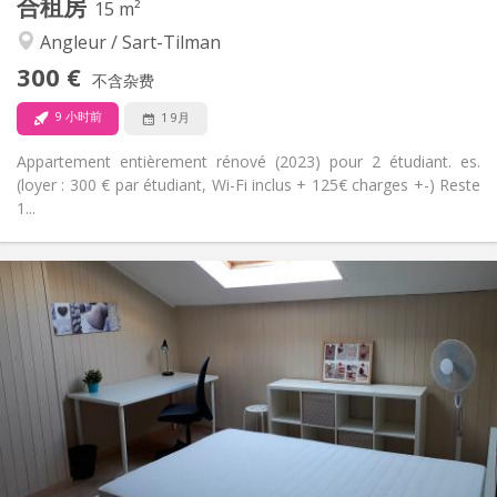
合租房
15 m²
学习氛围, 安静, 温馨
氛围:
Angleur / Sart-Tilman
否
无障碍通道:
禁烟
吸烟:
300 €
不含杂费
否
宠物:
9 小时前
1 9月
Appartement entièrement rénové (2023) pour 2 étudiant. es.
(loyer : 300 € par étudiant, Wi-Fi inclus + 125€ charges +-) Reste
1...
实用信息
300 €
租金:
125 €
水电费:
12个月, 5-6个月
租期:
否
住房登记:
布局
共用
浴室:
共用
厨房:
2
15 m
面积: