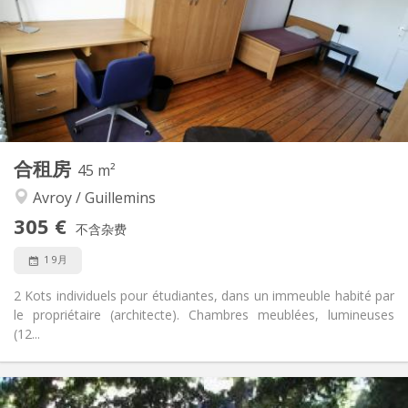
可登记
住房登记:
布局
共用
浴室:
共用
厨房:
2
24 m
面积:
1
私人房间:
其他
合租房
45 m²
安静, 温馨, 学习氛围
氛围:
Avroy / Guillemins
否
无障碍通道:
禁烟
吸烟:
305 €
不含杂费
否
宠物:
1 9月
2 Kots individuels pour étudiantes, dans un immeuble habité par
le propriétaire (architecte). Chambres meublées, lumineuses
(12...
实用信息