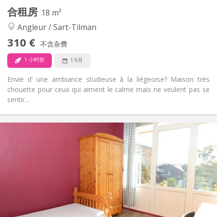
其他
合租房
18 m²
社区氛围
氛围:
Angleur / Sart-Tilman
否
无障碍通道:
禁烟
吸烟:
310 €
不含杂费
否
宠物:
1 小时前
1 9月
Envie d' une ambiance studieuse à la liégeoise? Maison très
chouette pour ceux qui aiment le calme mais ne veulent pas se
sentir...
实用信息
310 €
租金:
110 €
水电费:
12个月
租期:
可登记
住房登记:
布局
共用
浴室:
房间内
厨房:
2