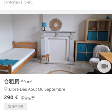
confortable, bien...
实用信息
280 €
租金:
90 €
水电费:
12个月
租期:
否
住房登记:
布局
共用
浴室:
共用
厨房:
2
12 m
面积:
1
私人房间:
其他
合租房
50 m²
安静
氛围:
Libre Dès Aout Ou Septembre
否
无障碍通道:
禁烟
吸烟:
290 €
不含杂费
否
宠物:
还未出租