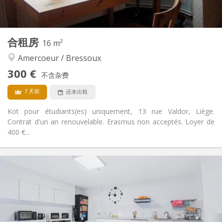
2
16 m
面积:
1
私人房间:
其他
合租房
16 m²
温馨, 学习氛围, 安静, 社区氛围
氛围:
Amercoeur / Bressoux
否
无障碍通道:
禁烟
吸烟:
300 €
不含杂费
否
宠物:
7 天前
还未出租
Kot pour étudiants(es) uniquement, 13 rue Valdor, Liège.
Contrat d'un an renouvelable. Erasmus non acceptés. Loyer de
400 €...
实用信息
300 €
租金:
100 €
水电费:
12个月
租期:
否
住房登记:
布局