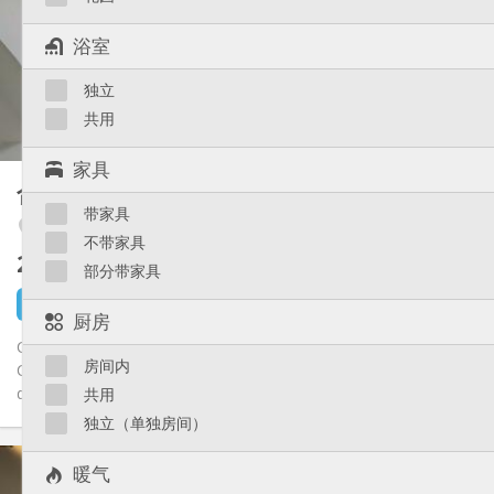
否
住房登记:
布局
浴室
共用
浴室:
独立
共用
厨房:
2
15 m
面积:
共用
1
私人房间:
家具
其他
合租房
12 m²
温馨
氛围:
带家具
Angleur / Sart-Tilman
否
无障碍通道:
不带家具
禁烟
吸烟:
260 €
不含杂费
否
宠物:
部分带家具
26 分钟前
1 9月
厨房
Chambre meublée de 12m2 pour étudiant, au 2ème étage.
房间内
Cuisine, salle de bain et petite terrasse partagées. Les meubles
de la...
共用
独立（单独房间）
实用信息
暖气
260 €
租金: