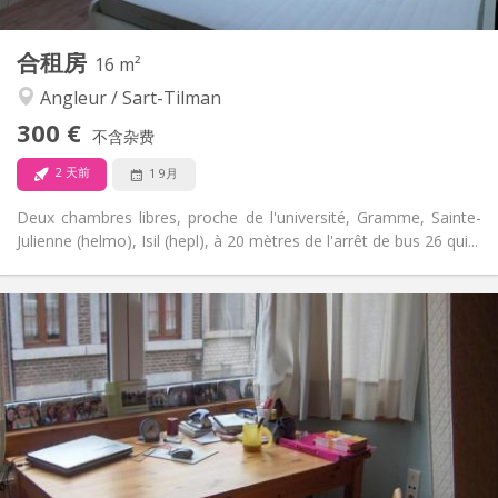
1
私人房间:
其他
合租房
16 m²
安静, 学习氛围
氛围:
Angleur / Sart-Tilman
否
无障碍通道:
禁烟
吸烟:
300 €
不含杂费
否
宠物:
2 天前
1 9月
Deux chambres libres, proche de l'université, Gramme, Sainte-
Julienne (helmo), Isil (hepl), à 20 mètres de l'arrêt de bus 26 qui...
实用信息
300 €
租金:
90 €
水电费:
12个月
租期:
否
住房登记:
布局
共用
浴室:
共用
厨房: