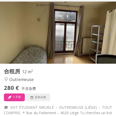
实用信息
260 €
租金:
90 €
水电费:
12个月
租期:
否
住房登记:
布局
共用
浴室:
共用
厨房:
2
12 m
面积:
1
私人房间:
其他
合租房
12 m²
安静
氛围:
Outremeuse
否
无障碍通道:
禁烟
吸烟:
280 €
不含杂费
否
宠物:
5 天前
还未出租
🎓 KOT ÉTUDIANT MEUBLÉ – OUTREMEUSE (LIÈGE) – TOUT
COMPRIS 📍 Rue du Parlement – 4020 Liège Tu cherches un kot