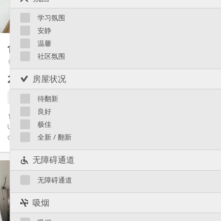
共用
厨房:
Saint-Léonard
2
29 m
面积:
Sainte-Walburge
学习氛围
1
私人房间:
Liège 市区
安静
其他
温馨
合租房
23 m²
安静, 温馨, 学习氛围
氛围:
社区氛围
Outremeuse
否
无障碍通道:
禁烟
吸烟:
241 €
房屋状况
不含杂费
否
宠物:
1 9月
待翻新
良好
1 chambre est disponible dans un kot de 3 personnes !
极佳
Uniquement pour les filles Bail de 12 mois, Salle de bain et
cuisine...
全新 / 翻新
无障碍通道
实用信息
241 €
租金:
无障碍通道
66 €
水电费:
12个月
租期:
吸烟
否
住房登记: