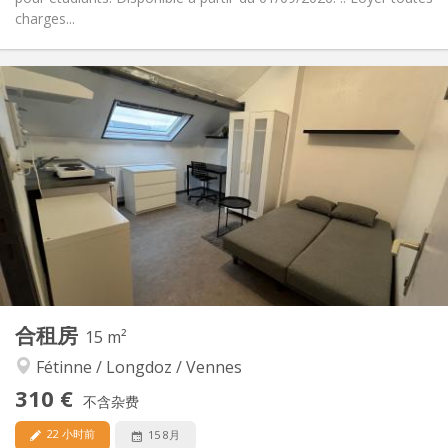
charges...
实用信息
305 €
租金:
100 €
水电费:
12个月, 11个月, 10个月, 暑假
租期:
否
住房登记:
布局
共用
浴室:
共用
厨房:
2
11 m
面积:
1
私人房间:
其他
合租房
15 m²
学习氛围, 社区氛围, 安静, 温馨
氛围:
Fétinne / Longdoz / Vennes
否
无障碍通道:
禁烟
吸烟:
310 €
不含杂费
否
宠物:
22 小时前
15 8月