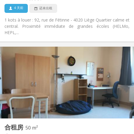
4 天前
还未出租
1 kots à louer : 92, rue de Fétinne - 4020 Liège Quartier calme et
central. Proximité immédiate de grandes écoles (HELMo,
HEPL,...
实用信息
300 €
租金:
75 €
水电费:
12个月
租期:
否
住房登记:
布局
共用
浴室:
共用
厨房:
2
25 m
面积:
1
私人房间:
其他
合租房
50 m²
安静, 学习氛围
氛围: