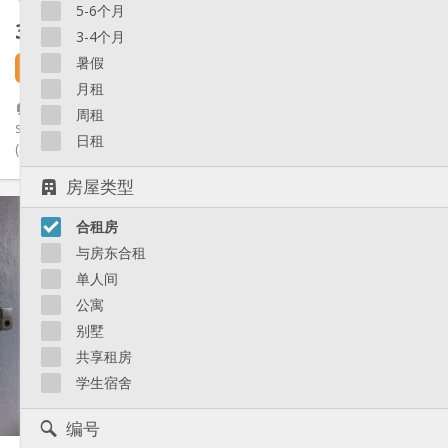
5-6个月
355 €
不含杂费
3-4个月
暑假
5 天前
1 9月
月租
🏠 Logement étudiant à louer –Angleur, Route du Condroz 📍 À
周租
seulement 10 minutes à pied de l’Université du Sart-Tilman
日租
(800...
房屋类型
实用信息
合租房
355 €
租金:
65 €
水电费:
与房东合租
12个月, 10个月
租期:
单人间
否
住房登记:
公寓
布局
别墅
共用
浴室:
共享租房
共用
厨房:
学生宿舍
2
25 m
面积:
1
私人房间:
编号