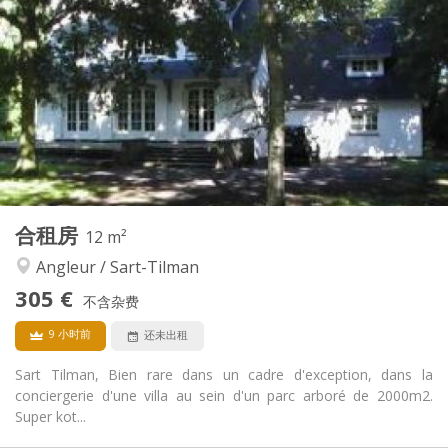
305 €
租金:
115 €
水电费:
10个月
租期:
否
住房登记:
布局
共用
浴室:
共用
厨房:
2
45 m
面积:
2
私人房间:
其他
合租房
12 m²
安静, 学习氛围, 温馨
氛围:
Angleur / Sart-Tilman
否
无障碍通道:
禁烟
吸烟:
305 €
不含杂费
否
宠物:
9 小时前
还未出租
Sart Tilman, Bien rare dans un cadre d'exception, dans la
conciergerie d'une villa au sein d'un parc arboré de 2000m2.
Super kot...