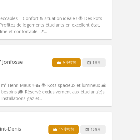
其他
ables – Confort & situation idéale ! 🌟 Des kots
Profitez de logements étudiants en excellent état,
me et confortable. 📍...
宠物:
否
吸烟:
禁烟
无障碍通道:
否
/ Jonfosse
6 小时前
1 9月
氛围:
学习氛围
其他
 m² Henri Maus ✨🏡 🌟 Kots spacieux et lumineux 🛋️
besoins 🎓 Réservé exclusivement aux étudiant(e)s
nstallations gaz et...
宠物:
否
吸烟:
禁烟
无障碍通道:
否
int-Denis
15 小时前
15 8月
氛围:
学习氛围