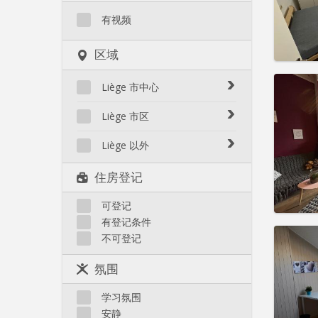
有视频
区域
住房登
Liège 市中心
租期:
1
水电费:
Avroy / Guillemins
Liège 市区
租金:
3
Botanique / rue Saint-Gilles /
Amercoeur / Bressoux
Jonfosse
Liège 以外
实用
Angleur / Sart-Tilman
Cathédrale / Sauvenière /
Liège 以外
住房登记
Saint-Denis
Fragnée / Val Benoît
Féronstrée / Pierreuse
Fétinne / Longdoz / Vennes
可登记
Grivegnée
有登记条件
Laveu / Cointe
住房登
不可登记
租期:
1
Outremeuse
水电费:
Saint-Laurent / Sainte-
氛围
租金:
3
Marguerite
Saint-Léonard
学习氛围
实用
安静
Sainte-Walburge