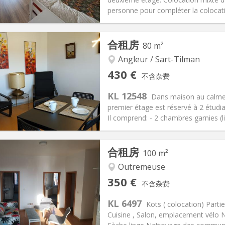
personne pour compléter la colocat
记:
否
私人房间:
1
合租房
80 m²
2个月
面积:
15 m
2
90 €
厨房:
共用
Angleur / Sart-Tilman
80 €
浴室:
共用
430 €
不含杂费
信息
布局
KL 12548
Dans maison au calme, 
premier étage est réservé à 2 étud
Il comprend: - 2 chambres garnies (l
记:
否
私人房间:
2
合租房
100 m²
2个月
面积:
80 m
2
100 €
厨房:
独立（单独房间）
Outremeuse
30 €
浴室:
共用
350 €
不含杂费
信息
布局
KL 6497
Kots ( colocation) Part
Cuisine , Salon, emplacement vélo 