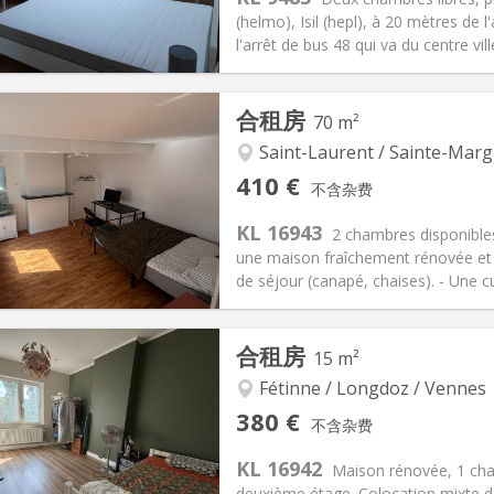
(helmo), Isil (hepl), à 20 mètres de l
l'arrêt de bus 48 qui va du centre ville
记:
否
私人房间:
1
合租房
70 m²
2个月
面积:
16 m
2
90 €
厨房:
共用
Saint-Laurent / Sainte-Marg
00 €
浴室:
共用
410 €
不含杂费
信息
布局
KL 16943
2 chambres disponibles
une maison fraîchement rénovée et
de séjour (canapé, chaises). - Une c
记:
否
私人房间:
2
合租房
15 m²
2个月, 10个月
面积:
70 m
2
100 €
厨房:
共用
Fétinne / Longdoz / Vennes
10 €
浴室:
共用
380 €
不含杂费
信息
布局
KL 16942
Maison rénovée, 1 cha
deuxième étage. Colocation mixte de