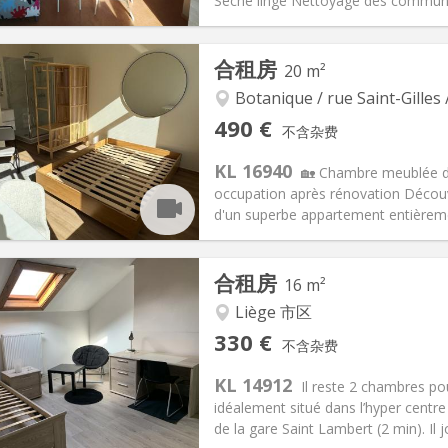
Sèche linge Nettoyage des communs
记:
有登记条件
私人房间:
1
合租房
20 m²
2个月
面积:
100 m
2
110 €
厨房:
共用
Botanique / rue Saint-Gilles 
50 €
浴室:
共用
490 €
不含杂费
信息
布局
KL 16940
🏡 Chambre meublée de
occupation après rénovation Décou
d'un superbe appartement entièremen
记:
否
私人房间:
1
合租房
16 m²
2个月
面积:
20 m
2
90 €
厨房:
共用
Liège 市区
90 €
浴室:
独立
330 €
不含杂费
信息
布局
KL 14912
Il reste 2 chambres po
idéalement situé dans l’hyper centre
de la gare Saint Lambert (2 min). Il jo