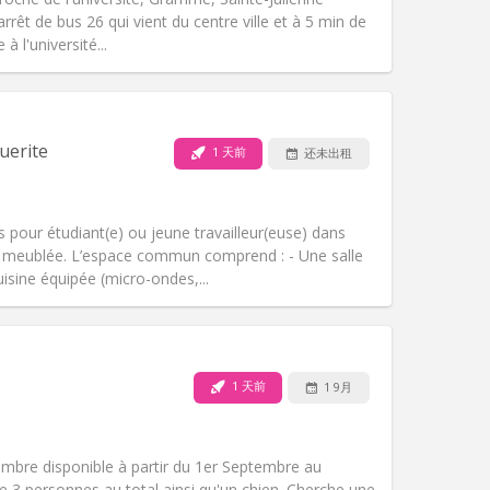
'arrêt de bus 26 qui vient du centre ville et à 5 min de
 à l'université...
宠物:
否
吸烟:
禁烟
无障碍通道:
否
uerite
1 天前
还未出租
氛围:
安静, 社区氛围, 学习氛围, 温馨
其他
 pour étudiant(e) ou jeune travailleur(euse) dans
 meublée. L’espace commun comprend : - Une salle
uisine équipée (micro-ondes,...
宠物:
否
吸烟:
禁烟
无障碍通道:
否
1 天前
1 9月
氛围:
学习氛围, 社区氛围, 安静, 温馨
其他
mbre disponible à partir du 1er Septembre au
 3 personnes au total ainsi qu'un chien. Cherche une