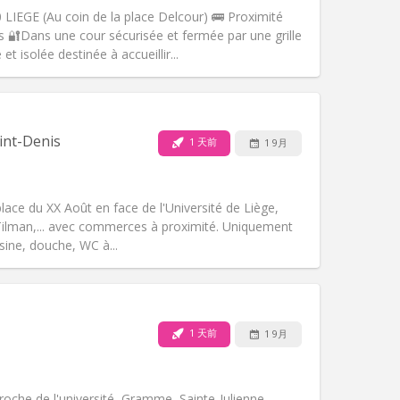
0 LIEGE (Au coin de la place Delcour) 🚌 Proximité
s 🔐Dans une cour sécurisée et fermée par une grille
isolée destinée à accueillir...
宠物:
否
吸烟:
禁烟
无障碍通道:
否
int-Denis
1 天前
1 9月
氛围:
温馨, 学习氛围, 安静, 社区氛围
其他
place du XX Août en face de l'Université de Liège,
 Tilman,... avec commerces à proximité. Uniquement
sine, douche, WC à...
宠物:
否
吸烟:
禁烟
无障碍通道:
否
1 天前
1 9月
氛围:
学习氛围
其他
roche de l'université, Gramme, Sainte-Julienne