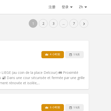
注册
登录
Zh
›
1
2
3
...
7
4 小时前
1 9月
0 LIEGE (au coin de la place Delcour) 🚌 Proximité
s 🔐 Dans une cour sécurisée et fermée par une grille
ent rénovée et isolée,...
宠物:
否
吸烟:
禁烟
无障碍通道:
否
6 小时前
1 9月
氛围:
温馨, 学习氛围, 安静, 社区氛围