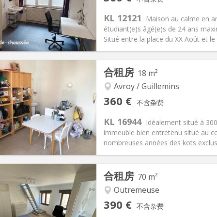
信息
布局
KL 12121
Maison au calme en ar
étudiant(e)s âgé(e)s de 24 ans max
Situé entre la place du XX Août et le
记:
可登记
私人房间:
1
合租房
18 m²
1个月
面积:
16 m
2
50 €
厨房:
共用
Avroy / Guillemins
60 €
浴室:
共用
360 €
不含杂费
信息
布局
KL 16944
Idéalement situé à 300
immeuble bien entretenu situé au co
nombreuses années des kots exclusi
记:
否
私人房间:
2
合租房
70 m²
2个月
面积:
18 m
2
100 €
厨房:
房间内
Outremeuse
60 €
浴室:
共用
390 €
不含杂费
信息
布局