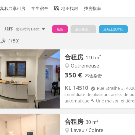
寓和共享租房
学生宿舍
地图找房
找房指南
顺序
发布时间 Desc
最新
最后更新于
最后上线时间
租房
(150)
合租房
110 m²
Outremeuse
350 €
不含杂费
KL 14510
🏠 Rue Strailhe 3, 402
immédiate de plusieurs arrêts de bu
automatique 🔨 Une maison entièrem
记:
否
私人房间:
1
合租房
30 m²
2个月
面积:
110 m
2
100 €
厨房:
共用
Laveu / Cointe
50 €
浴室:
共用