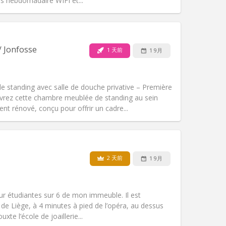
 hebdomadaire WIFI et...
宠物:
否
吸烟:
禁烟
无障碍通道:
否
/ Jonfosse
1 天前
1 9月
氛围:
学习氛围, 温馨, 安静, 社区氛围
其他
 standing avec salle de douche privative – Première
vrez cette chambre meublée de standing au sein
t rénové, conçu pour offrir un cadre...
宠物:
否
吸烟:
禁烟
无障碍通道:
否
2 天前
1 9月
氛围:
安静, 学习氛围
其他
ur étudiantes sur 6 de mon immeuble. Il est
 de Liège, à 4 minutes à pied de l’opéra, au dessus
uxte l’école de joaillerie...