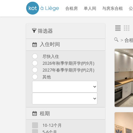
合租房
单人间
与房东合租
公
筛选器
合
入住时间
尽快入住
2026年秋季学期开学(约9月)
2027年春季学期开学(约2月)
其他
租期
住房登
租期:
1
10-12个月
水电费:
5-6个月
租金:
3