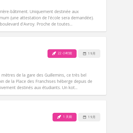
其他
rière-bâtiment. Uniquement destinée aux
imum (une attestation de l'école sera demandée).
 boulevard d'Avroy. Proche de toutes...
宠物:
否
吸烟:
可吸烟
无障碍通道:
否
22 小时前
1 9月
氛围:
社区氛围, 学习氛围, 安静
其他
 mètres de la gare des Guillemins, ce très bel
in de la Place des Franchises héberge depuis de
vement destinés aux étudiants. Un kot...
宠物:
否
吸烟:
可吸烟
无障碍通道:
否
1 天前
1 9月
氛围:
学习氛围
其他