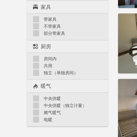
家具
住房登
带家具
租期:
1
不带家具
水电费:
部分带家具
租金:
3
实用
厨房
房间内
共用
独立（单独房间）
住房登
暖气
租期:
1
水电费:
中央供暖
租金:
4
中央供暖（独立计量）
实用
燃气暖气
电暖