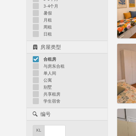
3-4个月
实用
暑假
月租
周租
日租
房屋类型
住房登
租期:
1
水电费:
合租房
租金:
4
与房东合租
单人间
实用
公寓
别墅
共享租房
学生宿舍
住房登
编号
租期:
1
水电费:
租金:
3
KL