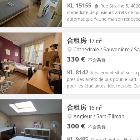
KL 15155
🏠 Rue Strailhe 5, 402
immédiate de plusieurs arrêts de bu
automatique 🔨Une maison rénovée et 
记:
否
私人房间:
2
合租房
17 m²
2个月
面积:
70 m
2
100 €
厨房:
共用
Cathédrale / Sauvenière / Sa
90 €
浴室:
独立
330 €
不含杂费
信息
布局
KL 8142
Idéalement situé sur la 
près des arrêts de bus pour le Sart
pour les étudiantes. Kot meublé. Cui
记:
否
私人房间:
1
合租房
16 m²
2个月
面积:
17 m
2
45 €
厨房:
共用
Angleur / Sart-Tilman
30 €
浴室:
共用
300 €
不含杂费
信息
布局
KL 9485
Deux chambres libres, p