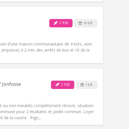
宠物:
否
吸烟:
禁烟
无障碍通道:
否
2 天前
10 9月
氛围:
温馨, 学习氛围, 安静
其他
ein d'une maison communautaire de 4 kots, avec
e (impasse) à 2 min. des arrêts de bus et 10 de la
宠物:
否
吸烟:
禁烟
无障碍通道:
否
/ Jonfosse
2 天前
1 9月
氛围:
温馨, 学习氛围, 安静
其他
é ou non meublé) complètement rénové, situation
e commune pour 2 étudiants et jardin commun. Loyer
de la cuisine : frigo,...