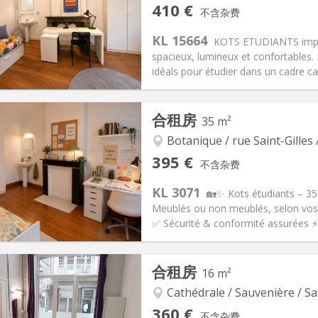
410 €
不含杂费
信息
布局
KL 15664
KOTS ETUDIANTS impecc
spacieux, lumineux et confortables. 
idéals pour étudier dans un cadre cal
记:
否
私人房间:
1
合租房
35 m²
2个月
面积:
30 m
2
130 €
厨房:
独立（单独房间）
Botanique / rue Saint-Gilles 
10 €
浴室:
共用
395 €
不含杂费
信息
布局
KL 3071
🏡✨ Kots étudiants – 35
Meublés ou non meublés, selon vos 
✅ Sécurité & conformité assurées ⚡ I
记:
否
私人房间:
1
合租房
16 m²
2个月
面积:
35 m
2
145 €
厨房:
独立（单独房间）
Cathédrale / Sauvenière / Sa
95 €
浴室:
共用
360 €
不含杂费