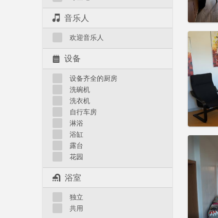
音乐人
住房登
欢迎音乐人
租期:
1
水电费:
设备
租金:
3
设备齐全的厨房
实用
洗碗机
洗衣机
自行车房
淋浴
浴缸
住房登
露台
租期:
1
花园
水电费:
租金:
4
浴室
实用
独立
共用