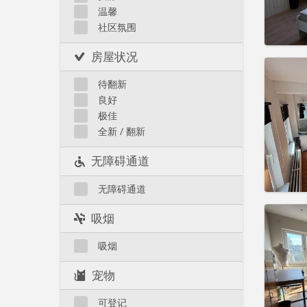
温馨
Liège 市区
社区氛围
房屋状况
住房登
租期:
1
待翻新
水电费:
良好
租金:
3
极佳
实用
全新 / 翻新
无障碍通道
无障碍通道
住房登
吸烟
租期:
1
水电费:
吸烟
租金:
4
宠物
实用
可登记