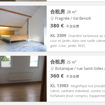
记:
否
私人房间:
1
合租房
28 m²
2个月
面积:
16 m
2
150 €
厨房:
共用
Fragnée / Val Benoît
30 €
浴室:
独立
380 €
不含杂费
信息
布局
KL 3309
Chambre lumineuse au s
cour et jardin, dans une ruelle calm
gare. Cour, jardin, WIFI.
记:
否
私人房间:
1
合租房
25 m²
2个月
面积:
28 m
2
60 €
厨房:
共用
Botanique / rue Saint-Gilles 
80 €
浴室:
共用
360 €
不含杂费
信息
布局
KL 13983
Magnifique kot (meubl
calme, sanitaire individuel, cuisin
forfaitaire (tout compris). Equipement 