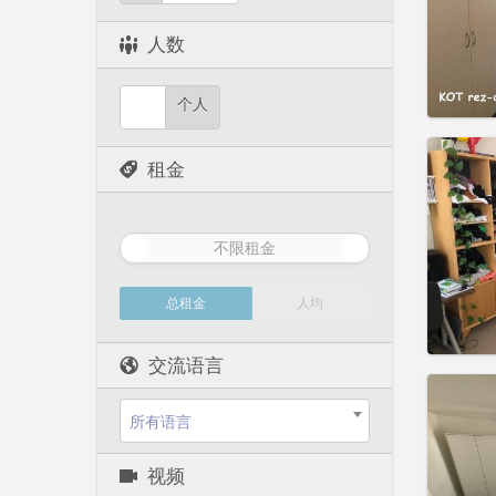
实用
人数
个人
住房登
租金
租期:
1
水电费:
租金:
3
不限租金
实用
总租金
人均
交流语言
住房登
租期:
1
所有语言
水电费:
租金:
3
视频
实用