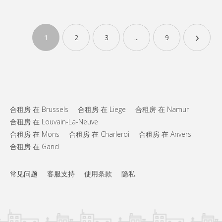
KL 13542
Chambre spacieuse meublée, dans une maison de 4 chambres
›
1
2
3
...
9
en colocation, avec en commun : - 3 WCs - 2 SDB - 1 salon
commun - 1 cuisine neuve - 1 terrasse - 1 jardin Garant exigé
pour étudiant(e) !
合租房 在 Brussels
合租房 在 Liege
合租房 在 Namur
合租房 在 Louvain-La-Neuve
合租房 在 Mons
合租房 在 Charleroi
合租房 在 Anvers
合租房 在 Gand
常见问题
客服支持
使用条款
隐私