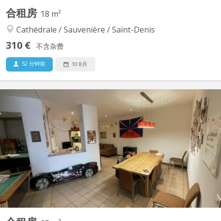
合租房
18 m²
Cathédrale / Sauvenière / Saint-Denis
310 €
不含杂费
52 分钟前
10 8月
KL 8322
Kot situé au 3ème étage. Meublé (lit, armoires, bureau, chaise)
avec douche et lavabo individuels.