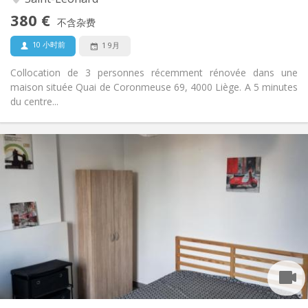
可吸烟
吸烟:
380 €
不含杂费
否
宠物:
10 小时前
1 9月
Collocation de 3 personnes récemment rénovée dans une
maison située Quai de Coronmeuse 69, 4000 Liège. A 5 minutes
du centre...
实用信息
380 €
租金:
100 €
水电费:
12个月
租期:
有登记条件
住房登记:
布局
独立
浴室:
独立（单独房间）
厨房:
2
120 m
面积:
3
私人房间: