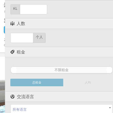
其他
共享租房
16 m²
安静, 温馨, 学习氛围, 社区氛围
氛围:
KL
Angleur / Sart-Tilman
否
无障碍通道:
禁烟
吸烟:
360 €
不含杂费
否
宠物:
人数
4 天前
1 9月
个人
20/07/26 STUDIO KOT 30/5 Hello, nous cherchons notre future
colocataire pour compléter notre maison de 4 étudiant(e)s en...
租金
实用信息
360 €
租金:
不限租金
70 €
水电费:
12个月
租期:
否
住房登记:
总租金
人均
布局
交流语言
独立
浴室:
独立（单独房间）
厨房:
2
16 m
面积:
所有语言
2
私人房间: