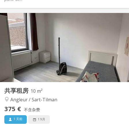
实用信息
375 €
租金:
95 €
水电费:
12个月
租期:
否
住房登记:
布局
共用
浴室:
共用
厨房:
2
0 m
面积:
1
私人房间:
其他
共享租房
10 m²
温馨
氛围:
Angleur / Sart-Tilman
是
无障碍通道:
禁烟
吸烟:
375 €
不含杂费
否
宠物:
1 天前
1 9月