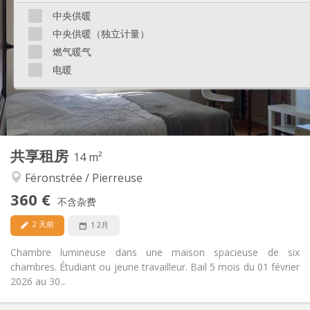
65 €
水电费:
中央供暖
12个月
租期:
中央供暖（独立计量）
否
住房登记:
燃气暖气
布局
电暖
共用
浴室:
共用
厨房:
2
150 m
面积:
4
私人房间:
其他
共享租房
14 m²
社区氛围, 学习氛围
氛围:
Féronstrée / Pierreuse
否
无障碍通道:
禁烟
吸烟:
360 €
不含杂费
否
宠物:
2 天前
1 2月
Chambre lumineuse dans une maison spacieuse de six
chambres. Étudiant ou jeune travailleur. Bail 5 mois du 01 février
2026 au 30...