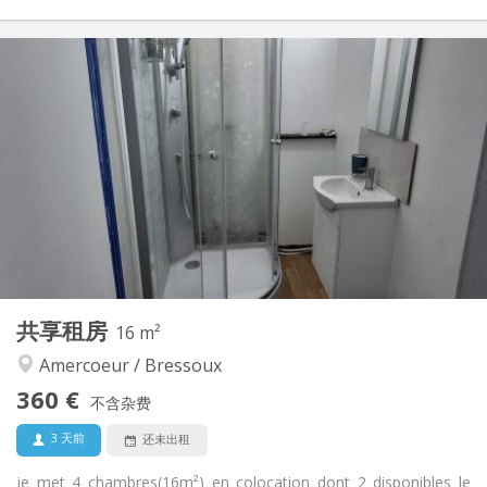
实用信息
360 €
租金:
90 €
水电费:
12个月, 11个月, 10个月, 5-6个月, 3-4个月, 月租
租期:
否
住房登记:
布局
独立
浴室:
共用
厨房:
2
40 m
面积:
1
私人房间:
其他
共享租房
16 m²
温馨, 安静, 学习氛围
氛围:
Amercoeur / Bressoux
否
无障碍通道:
禁烟
吸烟:
360 €
不含杂费
否
宠物:
3 天前
还未出租
je met 4 chambres(16m²) en colocation dont 2 disponibles le