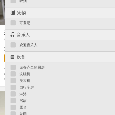
吸烟
共用
浴室:
共用
厨房:
宠物
2
80 m
面积:
1
私人房间:
可登记
其他
共享租房
14 m²
音乐人
温馨, 学习氛围, 安静
氛围:
Outremeuse
否
无障碍通道:
欢迎音乐人
禁烟
吸烟:
360 €
不含杂费
否
宠物:
设备
6 天前
1 9月
设备齐全的厨房
-- Pour étudiants -- Il reste 1 chambre de 14 m² au rez. Les
autres chambres sont occupées par deux garçons (18 & 19 ans)
洗碗机
en...
洗衣机
自行车房
实用信息
淋浴
360 €
租金:
浴缸
90 €
水电费:
露台
12个月
租期:
花园