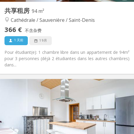
其他
共享租房
94 m²
社区氛围, 学习氛围, 温馨, 安静
氛围:
Cathédrale / Sauvenière / Saint-Denis
否
无障碍通道:
禁烟
吸烟:
366 €
不含杂费
否
宠物:
1 天前
1 9月
Pour étudiant(e): 1 chambre libre dans un appartement de 94m²
pour 3 personnes (déjà 2 étudiantes dans les autres chambres)
dans...
实用信息
366 €
租金:
90 €
水电费:
12个月
租期:
有登记条件
住房登记:
布局
共用
浴室:
共用
厨房: