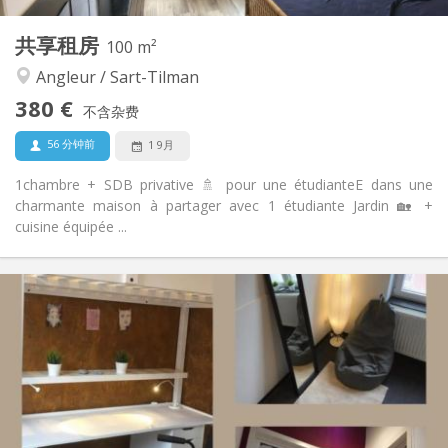
其他
共享租房
100 m²
温馨, 社区氛围, 学习氛围, 安静
氛围:
Angleur / Sart-Tilman
否
无障碍通道:
禁烟
吸烟:
380 €
不含杂费
否
宠物:
56 分钟前
1 9月
1chambre + SDB privative 🚿 pour une étudianteE dans une
charmante maison à partager avec 1 étudiante Jardin 🏡 +
cuisine équipée ...
实用信息
380 €
租金:
100 €
水电费:
12个月
租期:
否
住房登记:
布局
独立
浴室: