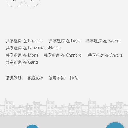
布局
共用
浴室:
共用
厨房:
2
100 m
面积:
4
私人房间:
其他
共享租房 在 Brussels
共享租房 在 Liege
共享租房 在 Namur
安静, 温馨, 学习氛围
氛围:
共享租房 在 Louvain-La-Neuve
否
无障碍通道:
共享租房 在 Mons
共享租房 在 Charleroi
共享租房 在 Anvers
禁烟
吸烟:
否
宠物:
共享租房 在 Gand
常见问题
客服支持
使用条款
隐私