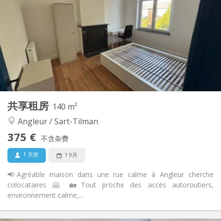
125 €
水电费:
12个月
租期:
否
住房登记:
布局
共用
浴室:
共用
厨房:
2
68 m
面积:
2
私人房间:
其他
共享租房
140 m²
安静, 学习氛围
氛围:
Angleur / Sart-Tilman
否
无障碍通道:
禁烟
吸烟:
375 €
不含杂费
否
宠物:
1 天前
1 9月
📢Agréable maison dans une rue calme à Angleur cherche
colocataires 🤗 🏡Tout proche des accès autoroutiers,
environnement calme,...