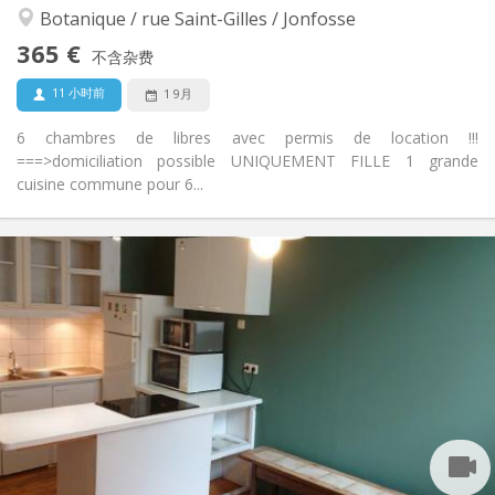
Botanique / rue Saint-Gilles / Jonfosse
否
无障碍通道:
禁烟
吸烟:
365 €
不含杂费
否
宠物:
11 小时前
1 9月
6 chambres de libres avec permis de location !!!
===>domiciliation possible UNIQUEMENT FILLE 1 grande
cuisine commune pour 6...
实用信息
365 €
租金:
35 €
水电费:
12个月
租期:
可登记
住房登记:
布局
共用
浴室:
独立（单独房间）
厨房:
2
16 m
面积:
1
私人房间: