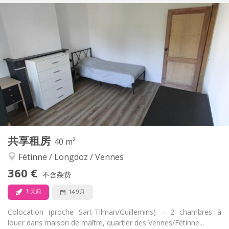
实用信息
360 €
租金:
110 €
水电费:
5-6个月
租期:
有登记条件
住房登记:
布局
共用
浴室:
共用
厨房:
2
14 m
面积:
1
私人房间:
其他
共享租房
40 m²
安静, 温馨, 学习氛围
氛围:
Fétinne / Longdoz / Vennes
否
无障碍通道:
禁烟
吸烟:
360 €
不含杂费
否
宠物:
1 天前
14 9月
Colocation (proche Sart-Tilman/Guillemins) – 2 chambres à
louer dans maison de maître, quartier des Vennes/Fétinne...