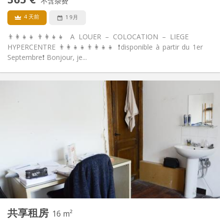
不含杂费
否
宠物:
4 天前
1 9月
👨‍👩‍👧‍👧👨‍👩‍👧‍👧 A LOUER – COLOCATION – LIEGE
HYPERCENTRE 👨‍👩‍👧‍👧👨‍👩‍👧‍👧 ❗️disponible à partir du 1er
Septembre❗️ Bonjour, je...
实用信息
365 €
租金:
120 €
水电费:
12个月
租期:
否
住房登记:
布局
共用
浴室:
共用
厨房:
2
160 m
面积:
1
私人房间:
其他
共享租房
16 m²
学习氛围, 安静, 温馨
氛围: