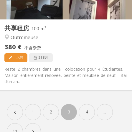
共用
厨房:
2
100 m
面积:
2
私人房间:
其他
共享租房
100 m²
安静, 温馨
氛围:
Outremeuse
否
无障碍通道:
禁烟
吸烟:
380 €
不含杂费
否
宠物:
3 天前
31 8月
Reste 2 chambres dans une colocation pour 4 Étudiantes.
Maison entièrement rénovée, peinte et meublée de neuf. Bail
d’un an...
实用信息
380 €
租金:
‹
90 €
水电费:
1
2
3
4
...
12个月
租期:
否
住房登记:
›
11