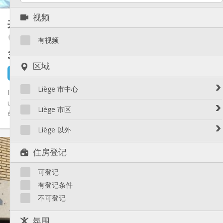
其他
视频
共享租房
120 m²
温馨, 安静, 社区氛围, 学习氛围
氛围:
Amercoeur / Bressoux
否
无障碍通道:
有视频
禁烟
吸烟:
360 €
不含杂费
否
宠物:
区域
3 天前
1 9月
Liège 市中心
Il reste une grande chambres de 23m² en colocation située dans
un appartement de 120m² composé de 4 chambres (pour
Avroy / Guillemins
Liège 市区
étudiants),...
Botanique / rue Saint-Gilles / Jonfosse
Amercoeur / Bressoux
Liège 以外
Cathédrale / Sauvenière / Saint-Denis
Angleur / Sart-Tilman
实用信息
Féronstrée / Pierreuse
Liège 以外
住房登记
Fragnée / Val Benoît
360 €
租金:
Fétinne / Longdoz / Vennes
100 €
水电费:
可登记
12个月, 5-6个月
租期:
Grivegnée
有登记条件
住房登记:
有登记条件
Laveu / Cointe
不可登记
Outremeuse
布局
Saint-Laurent / Sainte-Marguerite
共用
浴室:
氛围