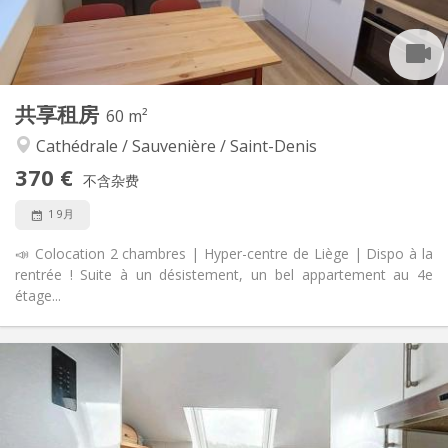
共用
浴室:
共用
厨房:
2
25 m
面积:
1
私人房间:
其他
共享租房
60 m²
学习氛围, 温馨, 安静, 社区氛围
氛围:
Cathédrale / Sauvenière / Saint-Denis
否
无障碍通道:
禁烟
吸烟:
370 €
不含杂费
否
宠物:
1 9月
📣 Colocation 2 chambres | Hyper-centre de Liège | Dispo à la
rentrée ! Suite à un désistement, un bel appartement au 4e
étage...
实用信息
370 €
租金:
60 €
水电费:
12个月
租期:
可登记
住房登记: