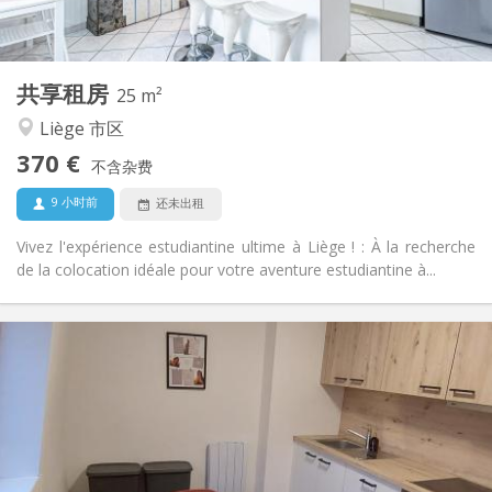
2
94 m
面积:
1
私人房间:
其他
共享租房
25 m²
学习氛围, 社区氛围, 安静, 温馨
氛围:
Liège 市区
否
无障碍通道:
禁烟
吸烟:
370 €
不含杂费
否
宠物:
9 小时前
还未出租
Vivez l'expérience estudiantine ultime à Liège ! : À la recherche
de la colocation idéale pour votre aventure estudiantine à...
实用信息
370 €
租金:
80 €
水电费:
12个月, 11个月, 10个月, 5-6个月, 3-4个月, 暑假, 月租
租期:
否
住房登记:
布局