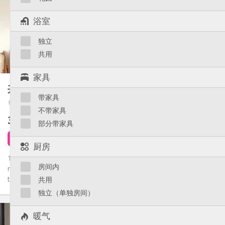
否
住房登记:
布局
浴室
共用
浴室:
独立
共用
厨房:
2
14 m
面积:
共用
1
私人房间:
家具
其他
共享租房
150 m²
社区氛围, 温馨, 安静, 学习氛围
氛围:
带家具
Saint-Léonard
否
无障碍通道:
不带家具
禁烟
吸烟:
360 €
不含杂费
否
宠物:
部分带家具
3 天前
1 9月
厨房
1 place disponible dans une charmante maison entièrement
房间内
rénovée située dans le quartier Saint Léonard, proche de
toutes...
共用
独立（单独房间）
实用信息
暖气
360 €
租金: