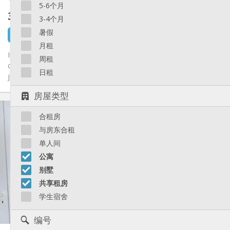
5-6个月
360 €
不含杂费
3-4个月
暑假
1 天前
1 9月
月租
Immeuble réservé aux étudiantes(filles ) pour faire une
周租
colocation de 4 personnes avec une situation exceptionnelle
日租
juste à côté...
房屋类型
实用信息
合租房
360 €
租金:
60 €
水电费:
与房东合租
12个月
租期:
单人间
有登记条件
住房登记:
公寓
布局
别墅
共用
浴室:
共享租房
共用
厨房:
学生宿舍
2
170 m
面积:
4
私人房间:
编号