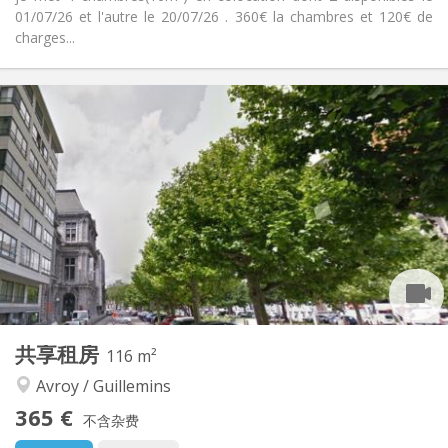
01/07/26 et l'autre le 20/07/26 . 360€ la chambres et 120€ de
charges...
实用信息
360 €
租金:
120 €
水电费:
12个月
租期:
有登记条件
住房登记:
布局
共用
浴室:
共用
厨房:
2
16 m
面积:
4
私人房间:
其他
共享租房
116 m²
安静
氛围:
Avroy / Guillemins
否
无障碍通道:
禁烟
吸烟:
365 €
不含杂费
否
宠物: