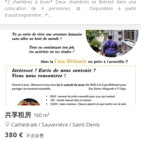
*2 chambres à louer* Deux chambres se libèrent dans une
colocation de 4 personnes. 📅 Disponibles à partir
d'août/septembre. 📍...
实用信息
375 €
租金:
90 €
水电费:
12个月
租期:
否
住房登记:
布局
共用
浴室:
共用
厨房:
2
10 m
面积:
1
私人房间:
其他
共享租房
160 m²
安静, 学习氛围, 温馨, 社区氛围
氛围:
Cathédrale / Sauvenière / Saint-Denis
否
无障碍通道:
可吸烟
吸烟:
380 €
不含杂费
否
宠物: