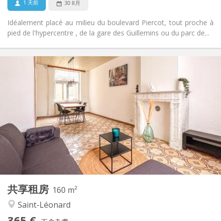
1 天前
30 8月
Idéalement placé au milieu du boulevard Piercot, tout proche à
pied de l'hypercentre , de la gare des Guillemins ou du parc de...
实用信息
365 €
租金:
125 €
水电费:
12个月
租期:
有登记条件
住房登记:
布局
共用
浴室:
共用
厨房:
2
116 m
面积:
1
私人房间:
其他
共享租房
160 m²
温馨, 安静, 学习氛围
氛围:
Saint-Léonard
否
无障碍通道:
禁烟
吸烟:
365 €