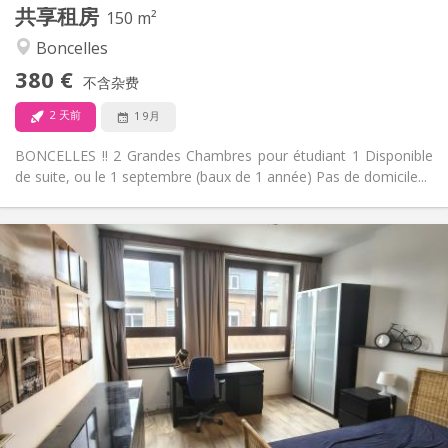
其他
共享租房
150 m²
社区氛围, 学习氛围, 安静
氛围:
Boncelles
否
无障碍通道:
可吸烟
吸烟:
380 €
不含杂费
否
宠物:
2 天前
1 9月
BONCELLES !! 2 Grandes Chambres pour étudiant 1 Disponible
de suite, ou le 1 septembre (baux de 1 année) Pas de domicile...
实用信息
380 €
租金:
100 €
水电费:
12个月
租期:
否
住房登记:
布局
共用
浴室:
共用
厨房:
2
150 m
面积:
4
私人房间: