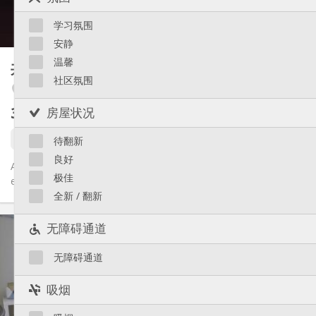
共用
厨房:
Saint-Léonard
2
120 m
面积:
Sainte-Walburge
学习氛围
4
私人房间:
Liège 市区
安静
其他
温馨
共享租房
80 m²
安静, 学习氛围, 温馨, 社区氛围
氛围:
社区氛围
Seraing
否
无障碍通道:
禁烟
吸烟:
360 €
房屋状况
不含杂费
否
宠物:
1 9月
待翻新
良好
Appartement pour 2 étudiant(e)s en colocation. Comprenant, -
极佳
en commun : 1 cuisine équipée ; 1 living et salle à manger ; 1...
全新 / 翻新
实用信息
无障碍通道
360 €
租金:
150 €
水电费:
无障碍通道
12个月
租期:
否
住房登记:
吸烟
布局