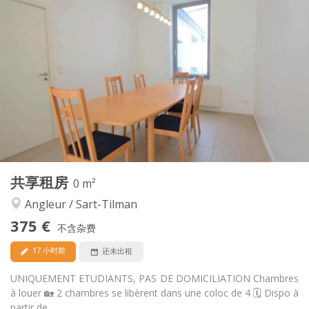
实用信息
375 €
租金:
70 €
水电费:
12个月
租期:
可登记
住房登记:
布局
共用
浴室:
共用
厨房:
2
140 m
面积:
4
私人房间:
其他
共享租房
0 m²
学习氛围, 社区氛围, 温馨, 安静
氛围:
Angleur / Sart-Tilman
否
无障碍通道:
可吸烟
吸烟:
375 €
不含杂费
可登记
宠物:
17 小时前
还未出租
UNIQUEMENT ETUDIANTS, PAS DE DOMICILIATION Chambres
à louer 🏡 2 chambres se libèrent dans une coloc de 4 🗓️ Dispo à
partir de...