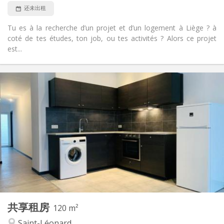
还未出租
Tu es à la recherche d’un projet et d’un logement à Liège ? à
coté de tes études, ton job, ou tes activités ? Alors ce projet
est...
实用信息
380 €
租金:
135 €
水电费:
12个月, 月租
租期:
可登记
住房登记:
布局
共用
浴室:
共用
厨房:
2
160 m
面积:
1
私人房间:
其他
共享租房
120 m²
社区氛围
氛围:
Saint-Léonard
否
无障碍通道: