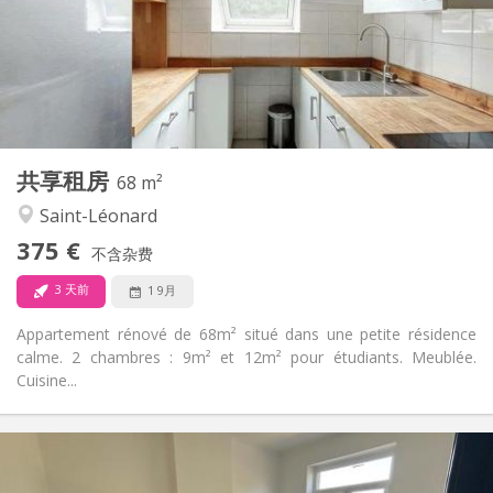
布局
共用
浴室:
共用
厨房:
2
60 m
面积:
3
私人房间:
其他
共享租房
68 m²
安静, 学习氛围
氛围:
Saint-Léonard
否
无障碍通道:
禁烟
吸烟:
375 €
不含杂费
否
宠物:
3 天前
1 9月
Appartement rénové de 68m² situé dans une petite résidence
calme. 2 chambres : 9m² et 12m² pour étudiants. Meublée.
Cuisine...
实用信息
375 €
租金: