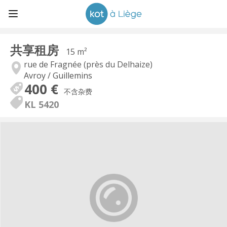
共享租房
15 m²
rue de Fragnée (près du Delhaize)
Avroy / Guillemins
400 €
不含杂费
KL 5420