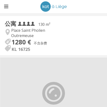
公寓
130 m²
Place Saint Pholien
Outremeuse
1280 €
不含杂费
KL 16725