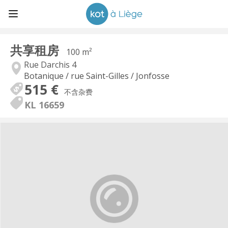
共享租房
100 m²
Rue Darchis 4
Botanique / rue Saint-Gilles / Jonfosse
515 €
不含杂费
KL 16659