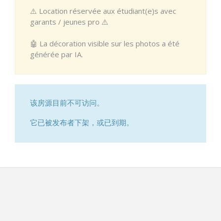
⚠️ Location réservée aux étudiant(e)s avec
garants / jeunes pro ⚠️
🤖 La décoration visible sur les photos a été
générée par IA.
该房源目前不可访问。
它已被发布者下架，或已到期。