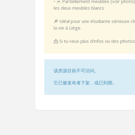
• 🪑 Partiellement meublée (voir photo) :
les deux meubles blancs
🔎 Idéal pour une étudiante sérieuse ch
la vie à Liège.
📩 Si tu veux plus d’infos ou des phot
该房源目前不可访问。
它已被发布者下架，或已到期。