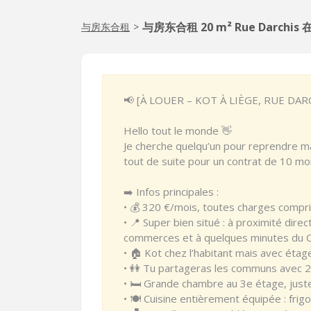
与房东合租 20 m² Rue Darchis 在
与房东合租
>
📢 [À LOUER – KOT À LIÈGE, RUE DAR
Hello tout le monde 👋
Je cherche quelqu’un pour reprendre ma
tout de suite pour un contrat de 10 moi
➡️ Infos principales :
• 💰 320 €/mois, toutes charges comprise
• 📍 Super bien situé : à proximité di
commerces et à quelques minutes du C
• 🏠 Kot chez l’habitant mais avec étag
• 👭 Tu partageras les communs avec 2
• 🛏️ Grande chambre au 3e étage, just
• 🍽️ Cuisine entièrement équipée : frig