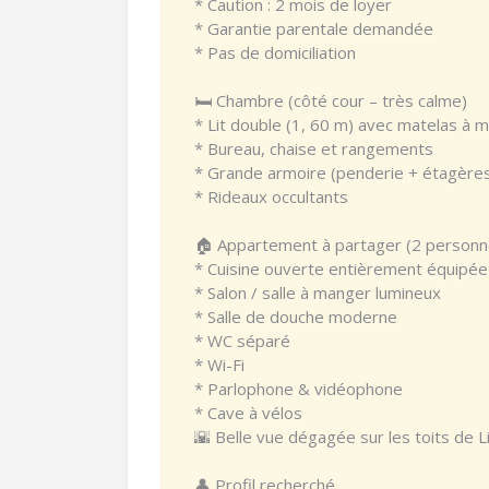
* Caution : 2 mois de loyer
* Garantie parentale demandée
* Pas de domiciliation
🛏️ Chambre (côté cour – très calme)
* Lit double (1, 60 m) avec matelas à
* Bureau, chaise et rangements
* Grande armoire (penderie + étagère
* Rideaux occultants
🏠 Appartement à partager (2 personn
* Cuisine ouverte entièrement équipée
* Salon / salle à manger lumineux
* Salle de douche moderne
* WC séparé
* Wi-Fi
* Parlophone & vidéophone
* Cave à vélos
🌇 Belle vue dégagée sur les toits de L
👤 Profil recherché