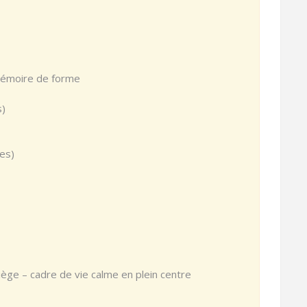
 mémoire de forme
s)
es)
iège – cadre de vie calme en plein centre