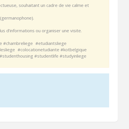
ctueuse, souhaitant un cadre de vie calme et
e (germanophone).
us d’informations ou organiser une visite.
ge #chambreliege #etudiantsliege
lesliege #colocationetudiante #kotbelgique
tudenthousing #studentlife #studyinliege