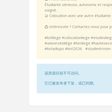
Étudiante sérieuse, autonome et respe
soigné.
🤝 Colocation avec une autre étudiant
📩 Intéressée ? Contactez-nous pour pl
#kotliege #colocationliege #etudeslie
#universiteliège #hesliege #hauteseco
#kotadispo #kot2026 #studentroom #s
该房源目前不可访问。
它已被发布者下架，或已到期。