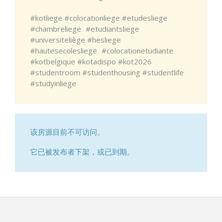
#kotliege #colocationliege #etudesliege
#chambreliege #etudiantsliege
#universiteliège #hesliege
#hautesecolesliege #colocationetudiante
#kotbelgique #kotadispo #kot2026
#studentroom #studenthousing #studentlife
#studyinliege
该房源目前不可访问。
它已被发布者下架，或已到期。