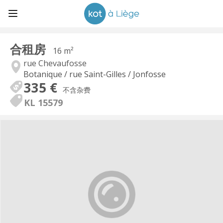
合租房
16 m²
rue Chevaufosse
Botanique / rue Saint-Gilles / Jonfosse
335 €
不含杂费
KL 15579