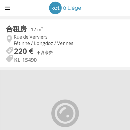
合租房
17 m²
Rue de Verviers
Fétinne / Longdoz / Vennes
220 €
不含杂费
KL 15490