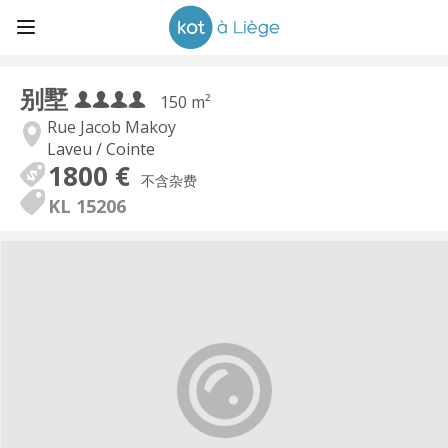
别墅
150 m²
Rue Jacob Makoy
Laveu / Cointe
1800 €
不含杂费
KL 15206