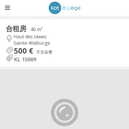
合租房
40 m²
Haut des tawes
Sainte-Walburge
500 €
不含杂费
KL 15009