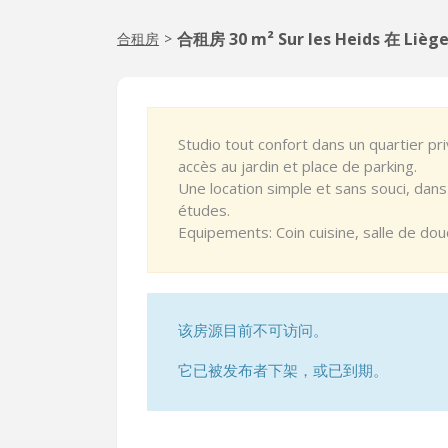
合租房 30 m² Sur les Heids 在 Lièg
合租房
>
Studio tout confort dans un quartier p
accès au jardin et place de parking.
Une location simple et sans souci, dans
études.
Equipements: Coin cuisine, salle de douc
该房源目前不可访问。
它已被发布者下架，或已到期。