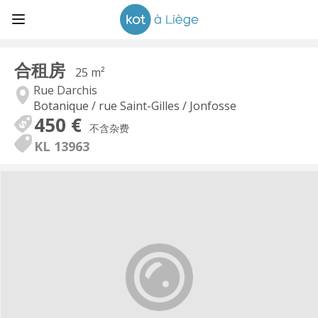
合租房
25 m²
Rue Darchis
Botanique / rue Saint-Gilles / Jonfosse
450 €
不含杂费
KL 13963