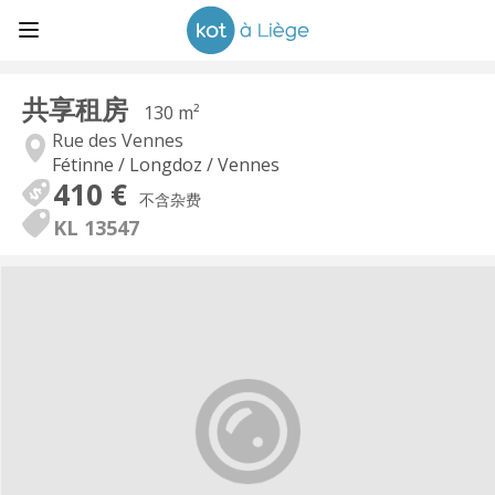
共享租房
130 m²
Rue des Vennes
Fétinne / Longdoz / Vennes
410 €
不含杂费
KL 13547