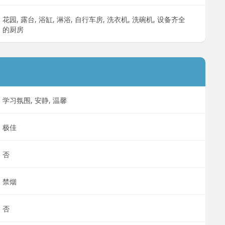
花园, 露台, 浴缸, 淋浴, 自行车房, 洗衣机, 洗碗机, 设备齐全
的厨房
学习氛围, 安静, 温馨
极佳
否
禁烟
否