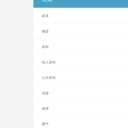
家具
楼层
面积
私人房间
公共房间
浴室
厨房
暖气