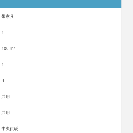
带家具
1
2
100 m
1
4
共用
共用
中央供暖