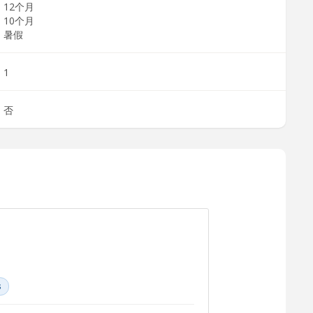
12个月
10个月
暑假
1
否
s