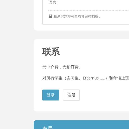
语言
联系房东即可查看其完整档案。
联系
无中介费，无预订费。
对所有学生（实习生、Erasmus……）和年轻上班族
登录
注册
布局