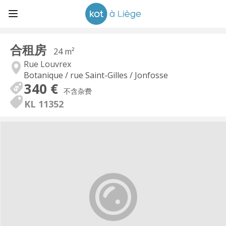
合租房
24 m²
Rue Louvrex
Botanique / rue Saint-Gilles / Jonfosse
340 €
不含杂费
KL 11352