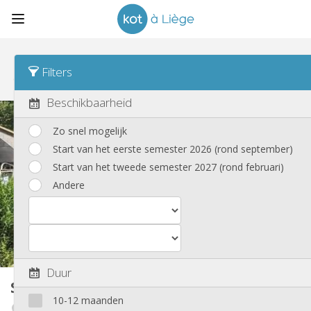
Sorteren
Buurt Desc
Filters
Studio's
(35)
Beschikbaarheid
Zo snel mogelijk
Start van het eerste semester 2026 (rond september)
Start van het tweede semester 2027 (rond februari)
Andere
Duur
Studio
14 m²
10-12 maanden
Esneux