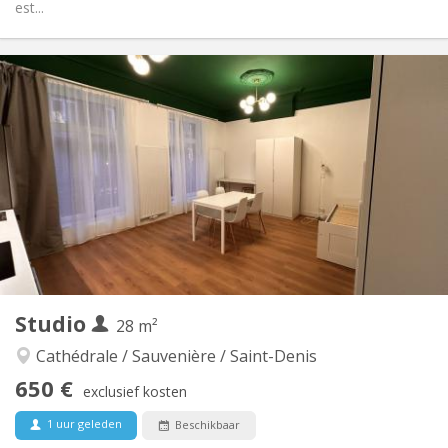
est...
Praktische Informatie
500 €
Huur:
140 €
Kosten:
12 maanden, 11 maanden
Duur:
Nee
Domiciliëring:
Inrichting
Privaat
Badkamer:
in de kamer
Keuken:
2
40 m
Oppervlakte:
1
Private kamers:
Andere
Studio
28 m²
Rustig, hartelijk
Sfeer:
Nee
Toegang voor PBM:
Cathédrale / Sauvenière / Saint-Denis
Rookvrij
Roker:
650 €
exclusief kosten
Nee
Huisdieren:
1 uur geleden
Beschikbaar