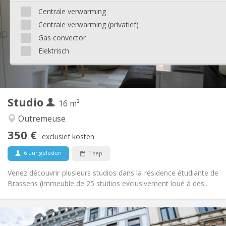
12 maanden
Duur:
Centrale verwarming
Toegelaten
Domiciliëring:
Centrale verwarming (privatief)
Inrichting
Gas convector
Privaat
Badkamer:
Elektrisch
in de kamer
Keuken:
2
26 m
Oppervlakte:
1
Private kamers:
Andere
Studio
16 m²
Hartelijk, ernstig, rustig
Sfeer:
Nee
Toegang voor PBM:
Outremeuse
Rookvrij
Roker:
350 €
exclusief kosten
Nee
Huisdieren:
6 uur geleden
1 sep
Venez découvrir plusieurs studios dans la résidence étudiante de
Brassens (immeuble de 25 studios exclusivement loué à des...
Praktische Informatie
350 €
Huur: