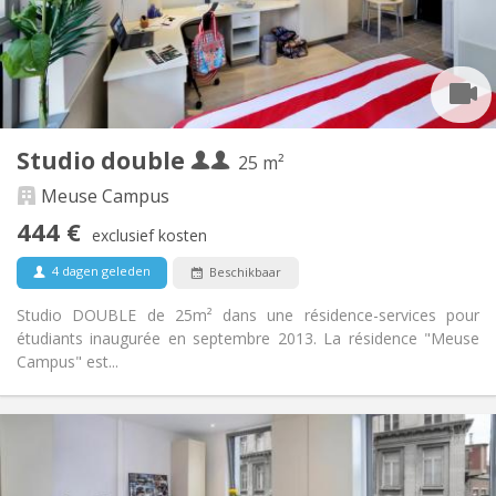
Inrichting
Privaat
Badkamer:
in de kamer
Keuken:
2
24 m
Oppervlakte:
2
Private kamers:
Studio double
25 m²
Andere
Hartelijk, ernstig
Sfeer:
Meuse Campus
Ja
Toegang voor PBM:
444 €
exclusief kosten
Rookvrij
Roker:
Nee
Huisdieren:
4 dagen geleden
Beschikbaar
Studio DOUBLE de 25m² dans une résidence-services pour
étudiants inaugurée en septembre 2013. La résidence "Meuse
Campus" est...
Praktische Informatie
444 € (222 €/pers.)
Huur:
296 € (148 €/pers.)
Kosten: