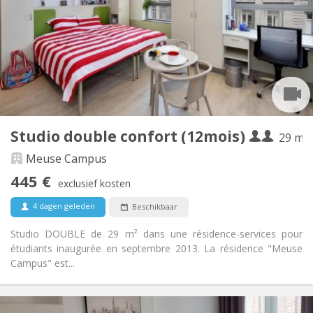
12 maanden, 11 maanden, 10 maanden, 5-6
Duur:
maanden
Met voorwaarden
Domiciliëring:
Inrichting
Privaat
Badkamer:
in de kamer
Keuken:
2
25 m
Oppervlakte:
1
Private kamers:
Studio double confort (12mois)
29 m²
Andere
Gemeenschappelijk, hartelijk
Sfeer:
Meuse Campus
Ja
Toegang voor PBM:
445 €
exclusief kosten
Rookvrij
Roker:
Nee
Huisdieren:
4 dagen geleden
Beschikbaar
Studio DOUBLE de 29 m² dans une résidence-services pour
étudiants inaugurée en septembre 2013. La résidence "Meuse
Campus" est...
Praktische Informatie