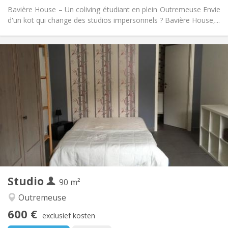
Bavière House – Un coliving étudiant en plein Outremeuse Envie
d'un kot qui change des studios impersonnels ? Bavière House,...
Praktische Informatie
575 € (1 pers.)
Huur:
165 € (1 pers.)
Kosten:
12 maanden
Duur:
Toegelaten
Domiciliëring:
Inrichting
Gemeenschappelijk
Badkamer:
Gemeenschappelijk
Keuken:
2
20 m
Oppervlakte:
1
Private kamers:
Andere
Studio
90 m²
Hartelijk, rustig
Sfeer:
Nee
Toegang voor PBM:
Outremeuse
Roken ok
Roker:
600 €
exclusief kosten
Nee
Huisdieren: