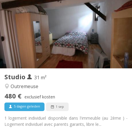
Praktische Informatie
475 € (1 pers.)
Huur:
165 € (1 pers.)
Kosten:
12 maanden
Duur:
Toegelaten
Domiciliëring:
Inrichting
Gemeenschappelijk
Badkamer:
Gemeenschappelijk
Keuken:
2
300 m
Oppervlakte:
1
Private kamers:
Andere
Studio
31 m²
Hartelijk, rustig, gemeenschappelijk
Sfeer:
Nee
Toegang voor PBM:
Outremeuse
Roken ok
Roker:
480 €
exclusief kosten
Nee
Huisdieren:
5 dagen geleden
1 sep
1 logement individuel disponible dans l'immeuble (au 2ème ) -
Logement individuel avec parents garants, libre le...