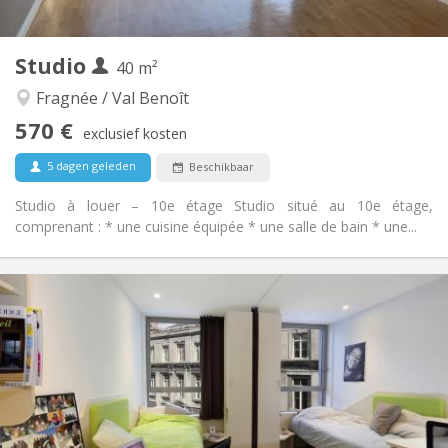
1
Private kamers:
Andere
Studio
40 m²
Ernstig, hartelijk, rustig
Sfeer:
Nee
Toegang voor PBM:
Fragnée / Val Benoît
Rookvrij
Roker:
570 €
exclusief kosten
Nee
Huisdieren:
5 dagen geleden
Beschikbaar
Studio à louer – 10e étage Studio situé au 10e étage,
comprenant : * une cuisine équipée * une salle de bain * une...
Praktische Informatie
570 €
Huur:
125 €
Kosten:
12 maanden
Duur:
Toegelaten
Domiciliëring:
Inrichting
Privaat
Badkamer: