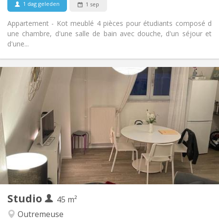
1 dag geleden
1 sep
Appartement - Kot meublé 4 pièces pour étudiants composé d
une chambre, d'une salle de bain avec douche, d'un séjour et
d'une...
Praktische Informatie
600 €
Huur:
180 €
Kosten:
12 maanden
Duur:
Nee
Domiciliëring:
Inrichting
Privaat
Badkamer:
Privé (aparte kamer)
Keuken:
2
90 m
Oppervlakte:
4
Private kamers:
Andere
Studio
45 m²
Hartelijk, rustig, ernstig
Sfeer:
Nee
Toegang voor PBM:
Outremeuse