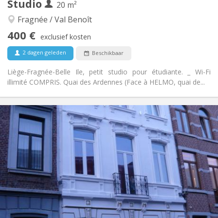
Studio
20 m²
Hartelijk, rustig
Sfeer:
Nee
Toegang voor PBM:
Fragnée / Val Benoît
Rookvrij
Roker:
400 €
exclusief kosten
Nee
Huisdieren:
2 dagen geleden
Beschikbaar
Liège-Fragnée-Belle Ile, petit studio pour étudiante. _ Wi-Fi
illimité COMPRIS. Quai des Ardennes (Face à HELMO, quai de...
Praktische Informatie
400 €
Huur:
100 €
Kosten:
12 maanden
Duur:
Nee
Domiciliëring:
Inrichting
Privaat
Badkamer:
in de kamer
Keuken:
2
20 m
Oppervlakte:
2
Private kamers: