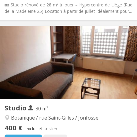
🏡 Studio rénové de 28 m² à louer – Hypercentre de Liège (Rue
de la Madeleine 25) Location à partir de juillet Idéalement pour...
Praktische Informatie
650 €
Huur:
20 €
Kosten:
12 maanden
Duur:
Toegelaten
Domiciliëring:
Inrichting
Privaat
Badkamer:
in de kamer
Keuken:
2
28 m
Oppervlakte:
2
Private kamers:
Andere
Studio
30 m²
Rustig, ernstig
Sfeer:
Nee
Toegang voor PBM:
Botanique / rue Saint-Gilles / Jonfosse
Rookvrij
Roker:
400 €
exclusief kosten
Nee
Huisdieren: