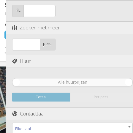
Andere
Studio
18 m²
Ernstig, rustig, hartelijk
Sfeer:
KL
Nee
Toegang voor PBM:
Seraing
Rookvrij
Roker:
450 €
exclusief kosten
Nee
Huisdieren:
Zoeken met meer
5 dagen geleden
1 sep
pers.
Bonjour à tous 👋🏻 ⭐️ Studio rénové récemment ⭐️ La façade
est affreuse et doit encore être rénovée mais l’intérieur du...
Huur
Praktische Informatie
450 €
Huur:
Alle huurprijzen
95 €
Kosten:
12 maanden
Duur:
Nee
Domiciliëring:
Totaal
Per pers.
Inrichting
Contacttaal
Privaat
Badkamer:
in de kamer
Keuken:
2
18 m
Oppervlakte:
Elke taal
1
Private kamers: