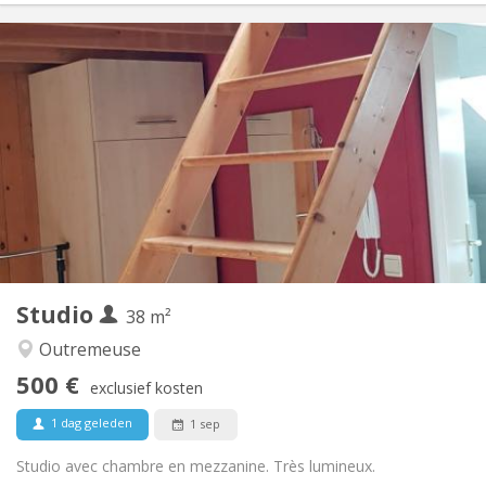
Praktische Informatie
480 €
Huur:
20 €
Kosten:
12 maanden
Duur:
Met voorwaarden
Domiciliëring:
Inrichting
Privaat
Badkamer:
Privé (aparte kamer)
Keuken:
2
31 m
Oppervlakte:
2
Private kamers:
Andere
Studio
38 m²
Ernstig, rustig, hartelijk
Sfeer:
Nee
Toegang voor PBM:
Outremeuse
Rookvrij
Roker:
500 €
exclusief kosten
Nee
Huisdieren:
1 dag geleden
1 sep
Studio avec chambre en mezzanine. Très lumineux.