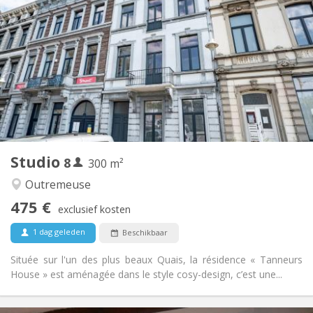
80 €
Kosten:
12 maanden
Duur:
Nee
Domiciliëring:
Inrichting
Privaat
Badkamer:
in de kamer
Keuken:
2
16 m
Oppervlakte:
0
Private kamers:
Andere
Studio
8
300 m²
Ernstig, rustig
Sfeer:
Nee
Toegang voor PBM:
Outremeuse
Rookvrij
Roker:
475 €
exclusief kosten
Nee
Huisdieren:
1 dag geleden
Beschikbaar
Située sur l'un des plus beaux Quais, la résidence « Tanneurs
House » est aménagée dans le style cosy-design, c’est une...