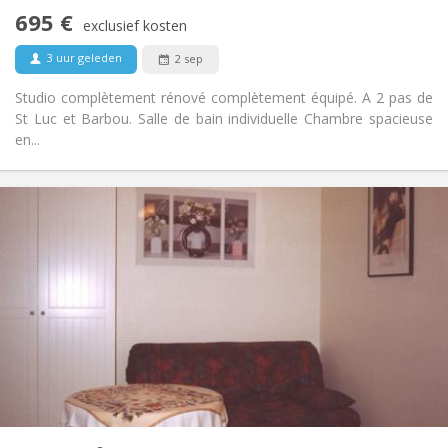
Rookvrij
Roker:
695 €
exclusief kosten
Nee
Huisdieren:
3 uur geleden
2 sep
Studio complètement rénové complètement équipé. A 2 pas de
St Luc et Barbou. Salle de bain individuelle Chambre spacieuse
en...
Praktische Informatie
695 €
Huur:
125 €
Kosten:
12 maanden
Duur:
Nee
Domiciliëring:
Inrichting
Privaat
Badkamer:
Privé (aparte kamer)
Keuken:
2
45 m
Oppervlakte:
2
Private kamers:
Andere