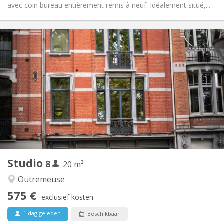
avec coin bureau entièrement remis à neuf. Idéalement situé,...
Praktische Informatie
520 €
Huur:
180 €
Kosten:
12 maanden
Duur:
Toegelaten
Domiciliëring:
Inrichting
Privaat
Badkamer:
Privé (aparte kamer)
Keuken:
2
35 m
Oppervlakte:
3
Private kamers:
Andere
Studio
8
20 m²
Hartelijk, rustig, ernstig
Sfeer:
Nee
Toegang voor PBM:
Outremeuse
Rookvrij
Roker:
575 €
exclusief kosten
Nee
Huisdieren:
1 dag geleden
Beschikbaar