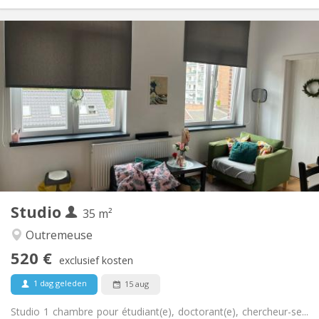
Praktische Informatie
500 €
Huur:
80 €
Kosten:
12 maanden
Duur:
Nee
Domiciliëring:
Inrichting
Privaat
Badkamer:
in de kamer
Keuken:
2
38 m
Oppervlakte:
2
Private kamers:
Andere
Studio
35 m²
Rustig, ernstig, hartelijk
Sfeer:
Nee
Toegang voor PBM:
Outremeuse
Rookvrij
Roker:
520 €
exclusief kosten
Nee
Huisdieren:
1 dag geleden
15 aug
Studio 1 chambre pour étudiant(e), doctorant(e), chercheur-se...