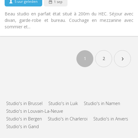
5 uur geleden
1 sep
Beau studio en parfait état situé à 200m du HEC. Séjour avec
divan, garde-robe et bureau. Couchage en mezzanine avec
sommier et...
Praktische Informatie
400 €
Huur:
›
120 €
Kosten:
1
2
12 maanden
Duur:
Nee
Domiciliëring:
Inrichting
Privaat
Badkamer:
Privé (aparte kamer)
Keuken:
2
30 m
Oppervlakte:
Studio's in Brussel
Studio's in Luik
Studio's in Namen
2
Private kamers:
Studio's in Louvain-La-Neuve
Studio's in Bergen
Studio's in Charleroi
Studio's in Anvers
Andere
Studio's in Gand
Rustig, ernstig
Sfeer:
Nee
Toegang voor PBM: