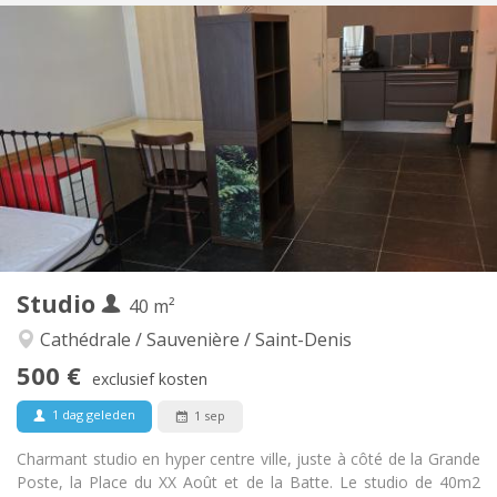
Praktische Informatie
470 €
Huur:
100 €
Kosten:
12 maanden
Duur:
Nee
Domiciliëring:
Inrichting
Privaat
Badkamer:
Privé (aparte kamer)
Keuken:
2
21 m
Oppervlakte:
3
Private kamers:
Andere
Studio
40 m²
Ernstig, rustig, hartelijk
Sfeer:
Nee
Toegang voor PBM:
Cathédrale / Sauvenière / Saint-Denis
Rookvrij
Roker:
500 €
exclusief kosten
Nee
Huisdieren:
1 dag geleden
1 sep
Charmant studio en hyper centre ville, juste à côté de la Grande
Poste, la Place du XX Août et de la Batte. Le studio de 40m2