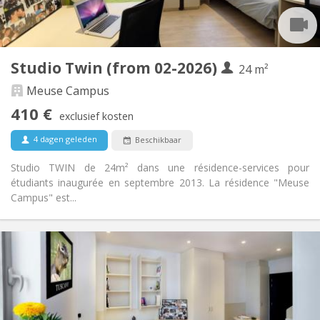
Privé (aparte kamer)
Keuken:
2
40 m
Oppervlakte:
3
Private kamers:
Andere
Studio Twin (from 02-2026)
24 m²
Rustig, hartelijk, ernstig
Sfeer:
Ja
Toegang voor PBM:
Meuse Campus
Rookvrij
Roker:
410 €
exclusief kosten
Toegestaan
Huisdieren:
4 dagen geleden
Beschikbaar
Studio TWIN de 24m² dans une résidence-services pour
étudiants inaugurée en septembre 2013. La résidence "Meuse
Campus" est...
Praktische Informatie
410 €
Huur:
289 €
Kosten:
12 maanden, 11 maanden, 10 maanden, 5-6
Duur:
maanden
Met voorwaarden
Domiciliëring: