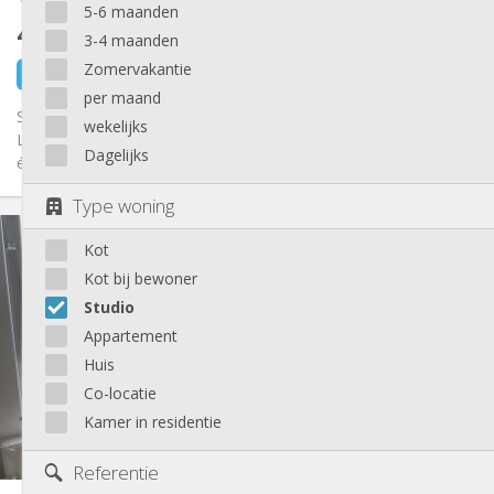
5-6 maanden
400 €
exclusief kosten
3-4 maanden
Zomervakantie
3 uur geleden
Beschikbaar
per maand
Studio meublé pour étudiants / jeunes travailleurs · Esneux /
wekelijks
Liège ✨ Studio lumineux au bord de l’Ourthe – idéal pour
Dagelijks
étudiants...
Type woning
Praktische Informatie
Kot
400 €
Huur:
100 €
Kosten:
Kot bij bewoner
10 maanden
Duur:
Studio
Nee
Domiciliëring:
Appartement
Inrichting
Huis
Privaat
Badkamer:
Co-locatie
in de kamer
Keuken:
Kamer in residentie
2
14 m
Oppervlakte:
1
Private kamers:
Referentie