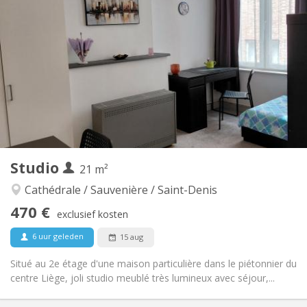
445 € (223 €/pers.)
Huur:
325 € (163 €/pers.)
Kosten:
12 maanden, 11 maanden, 10 maanden, 5-6
Duur:
maanden
Met voorwaarden
Domiciliëring:
Inrichting
Privaat
Badkamer:
in de kamer
Keuken:
2
29 m
Oppervlakte:
2
Private kamers:
Studio
21 m²
Andere
Hartelijk
Sfeer:
Cathédrale / Sauvenière / Saint-Denis
Ja
Toegang voor PBM:
470 €
exclusief kosten
Rookvrij
Roker:
Nee
Huisdieren:
6 uur geleden
15 aug
Situé au 2e étage d'une maison particulière dans le piétonnier du
centre Liège, joli studio meublé très lumineux avec séjour,...