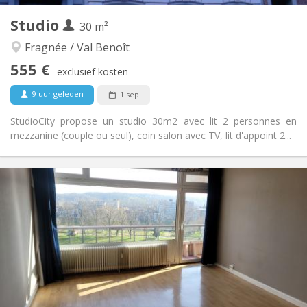
Andere
Studio
30 m²
Rustig
Sfeer:
Nee
Toegang voor PBM:
Fragnée / Val Benoît
Rookvrij
Roker:
555 €
exclusief kosten
Nee
Huisdieren:
9 uur geleden
1 sep
StudioCity propose un studio 30m2 avec lit 2 personnes en
mezzanine (couple ou seul), coin salon avec TV, lit d'appoint 2...
Praktische Informatie
555 €
Huur:
195 €
Kosten:
12 maanden, 5-6 maanden, per maand
Duur:
Nee
Domiciliëring:
Inrichting
Privaat
Badkamer:
Privé (aparte kamer)
Keuken:
2
30 m
Oppervlakte: