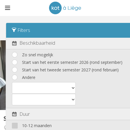
Sorteren
Dagtarief Desc
Filters
Studio's
(8)
Beschikbaarheid
Zo snel mogelijk
Start van het eerste semester 2026 (rond september)
Start van het tweede semester 2027 (rond februari)
Andere
Duur
Studio
17 m²
10-12 maanden
Fétinne / Longdoz / Vennes