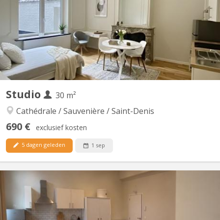
d’une résidence sécurisée et bien entretenue dans le quartier
résidentiel du Bois Saint-Jean, proche du Sart-Tilman et du centre
commercial de Boncelles. Parfaitement situé, dans...
Studio
30 m²
Cathédrale / Sauvenière / Saint-Denis
690 €
exclusief kosten
5 dagen geleden
1 sep
KL 15997
🏡 Studio – Idéal Étudiant(e) / Jeune Professionnel 📍
Emplacement idéal : A proximité de toutes les écoles et du centre
ville. Les transports en commun (bus et train) sont à proximité