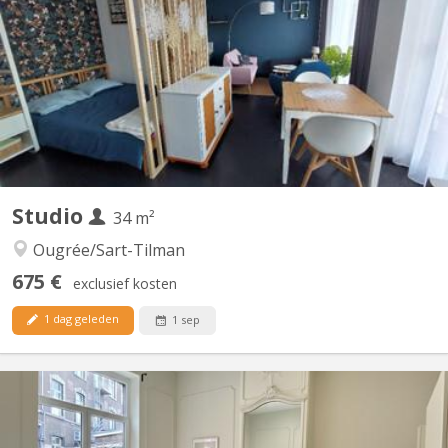
une chambre, d'une salle de bain avec douche, d'un séjour et
d'une cuisine équipée. Possibilité de parking pour voiture. Dans
une cour au calme A 50m de l'école André Vésale
Studio
34 m²
Ougrée/Sart-Tilman
675 €
exclusief kosten
1 dag geleden
1 sep
KL 13914
OPTION - Visites suspendues Studio meublé indépendant de 34
m2, rénové en 2023 et situé au 4ème étage (avec ascenseur)