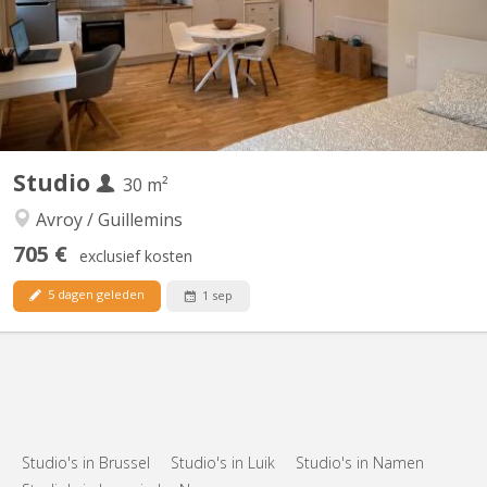
immédiate de l'immeuble. 📌 À savoir : - Cuisine totalement
équipée : taques, frigo, congélateur, four, hotte,...
Studio
30 m²
Avroy / Guillemins
705 €
exclusief kosten
5 dagen geleden
1 sep
KL 16679
🏡 Studio – Idéal Étudiant(e) / Jeune Professionnel 📍
Emplacement idéal : A proximité de toutes les écoles et du centre
ville. Les transports en commun (bus, tram et train) sont à
Studio's in Brussel
Studio's in Luik
Studio's in Namen
proximité de l'immeuble. 📌 À savoir : - Cuisine totalement
équipée : taques, frigo, congélateur, four, hotte,...