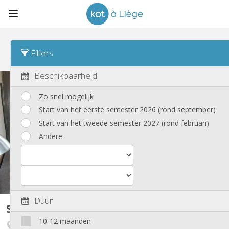
Sorteren
Dagtarief Asc
Filters
Studio's
(11)
Beschikbaarheid
Zo snel mogelijk
Start van het eerste semester 2026 (rond september)
Start van het tweede semester 2027 (rond februari)
Andere
Duur
Studio
17 m²
10-12 maanden
Fétinne / Longdoz / Vennes