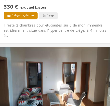
Rookvrij
Roker:
330 €
exclusief kosten
Nee
Huisdieren:
3 dagen geleden
1 sep
Il reste 2 chambres pour étudiantes sur 6 de mon immeuble. Il
est idéalement situé dans l’hyper centre de Liège, à 4 minutes
à...
Praktische Informatie
330 €
Huur:
150 €
Kosten:
12 maanden
Duur:
Nee
Domiciliëring:
Inrichting
Privaat
Badkamer:
Gemeenschappelijk
Keuken:
2
16 m
Oppervlakte:
1
Private kamers:
Andere