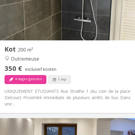
Inrichting
Privaat
Badkamer:
Gemeenschappelijk
Keuken:
2
18 m
Oppervlakte:
2
Private kamers:
Andere
Kot
200 m²
Ernstig, hartelijk, rustig
Sfeer:
Outremeuse
Nee
Toegang voor PBM:
Rookvrij
Roker:
350 €
exclusief kosten
Nee
Huisdieren:
4 dagen geleden
1 sep
UNIQUEMENT ETUDIANTS Rue Strailhe 1 (Au coin de la place
Delcour) Proximité immédiate de plusieurs arrêts de bus Dans
une...
Praktische Informatie
350 €
Huur:
100 €
Kosten: