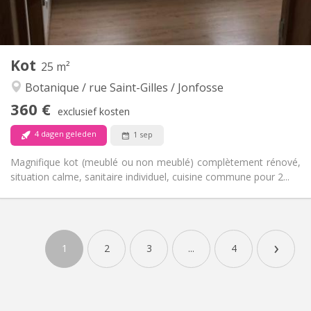
Gemeenschappelijk
Keuken:
2
12 m
Oppervlakte:
1
Private kamers:
Andere
Kot
25 m²
Gemeenschappelijk, hartelijk
Sfeer:
Botanique / rue Saint-Gilles / Jonfosse
Nee
Toegang voor PBM:
Rookvrij
Roker:
360 €
exclusief kosten
Nee
Huisdieren:
4 dagen geleden
1 sep
Magnifique kot (meublé ou non meublé) complètement rénové,
situation calme, sanitaire individuel, cuisine commune pour 2...
Praktische Informatie
360 €
Huur:
›
100 €
Kosten:
1
2
3
...
4
12 maanden
Duur:
Nee
Domiciliëring:
Inrichting