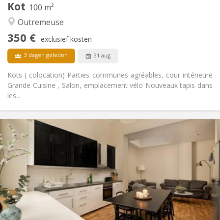
Kot
100 m²
Hartelijk, ernstig, rustig
Sfeer:
Outremeuse
Nee
Toegang voor PBM:
Rookvrij
Roker:
350 €
exclusief kosten
Nee
Huisdieren:
3 dagen geleden
31 aug
Kots ( colocation) Parties communes agréables, cour intérieure
Grande Cuisine , Salon, emplacement vélo Nouveaux tapis dans
les...
Praktische Informatie
350 €
Huur:
110 €
Kosten:
12 maanden
Duur:
Met voorwaarden
Domiciliëring:
Inrichting
Gemeenschappelijk
Badkamer:
Gemeenschappelijk
Keuken:
2
100 m
Oppervlakte: