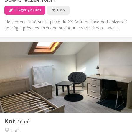
exclusief kosten
Nee
Huisdieren:
2 dagen geleden
1 sep
Idéalement situé sur la place du XX Août en face de l'Université
de Liège, près des arrêts de bus pour le Sart Tilman,... avec...
Praktische Informatie
330 €
Huur:
45 €
Kosten:
12 maanden
Duur:
Nee
Domiciliëring:
Inrichting
Gemeenschappelijk
Badkamer:
Gemeenschappelijk
Keuken:
2
17 m
Oppervlakte:
1
Private kamers:
Andere
Kot
16 m²
Ernstig
Sfeer:
Luik
Nee
Toegang voor PBM: