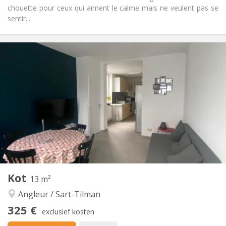
chouette pour ceux qui aiment le calme mais ne veulent pas se
sentir...
Praktische Informatie
310 €
Huur:
110 €
Kosten:
12 maanden
Duur:
Toegelaten
Domiciliëring:
Inrichting
Gemeenschappelijk
Badkamer:
in de kamer
Keuken:
2
18 m
Oppervlakte:
1
Private kamers:
Andere
Kot
13 m²
Ernstig, hartelijk, rustig
Sfeer:
Angleur / Sart-Tilman
Nee
Toegang voor PBM:
Rookvrij
Roker:
325 €
exclusief kosten
Nee
Huisdieren: