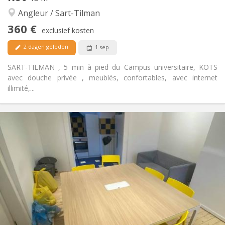
Ernstig, gemeenschappelijk, rustig
Sfeer:
Angleur / Sart-Tilman
Nee
Toegang voor PBM:
Roken ok
Roker:
360 €
exclusief kosten
Nee
Huisdieren:
2 dagen geleden
1 sep
SART-TILMAN , 5 min à pied du Campus universitaire, KOTS
avec douche privée , meublés, confortables, avec internet
illimité,...
Praktische Informatie
360 €
Huur:
125 €
Kosten:
12 maanden
Duur:
Nee
Domiciliëring:
Inrichting
Privaat
Badkamer:
Gemeenschappelijk
Keuken:
2
13 m
Oppervlakte:
1
Private kamers: