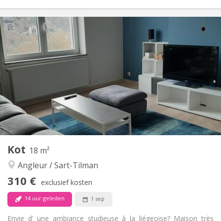
Praktische Informatie
310 €
Huur:
90 €
Kosten:
12 maanden
Duur:
Nee
Domiciliëring:
Inrichting
Gemeenschappelijk
Badkamer:
Gemeenschappelijk
Keuken:
2
12 m
Oppervlakte:
1
Private kamers:
Andere
Kot
18 m²
Gemeenschappelijk
Sfeer:
Angleur / Sart-Tilman
Nee
Toegang voor PBM:
Rookvrij
Roker:
310 €
exclusief kosten
Nee
Huisdieren:
14 uur geleden
1 sep
Envie d' une ambiance studieuse à la liégeoise? Maison très