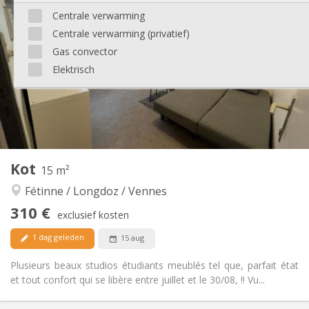
305 €
Huur:
Centrale verwarming
100 €
Kosten:
Centrale verwarming (privatief)
12 maanden, 11 maanden, 10 maanden,
Duur:
zomervakantie
Gas convector
Nee
Domiciliëring:
Elektrisch
Inrichting
Gemeenschappelijk
Badkamer:
Gemeenschappelijk
Keuken:
2
11 m
Oppervlakte:
1
Private kamers:
Kot
15 m²
Andere
Fétinne / Longdoz / Vennes
Rustig, hartelijk, ernstig, gemeenschappelijk
Sfeer:
Nee
Toegang voor PBM:
310 €
exclusief kosten
Rookvrij
Roker:
Nee
Huisdieren:
1 dag geleden
15 aug
Plusieurs beaux studios étudiants meublés tel que, parfait état
et tout confort qui se libère entre juillet et le 30/08, !! Vu...