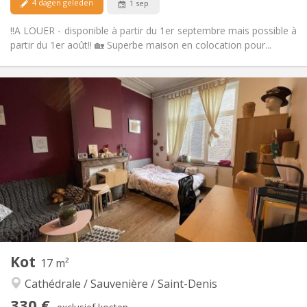
4 dagen geleden
1 sep
‼️A LOUER - disponible à partir du 1er septembre mais possible à
partir du 1er août‼️ 🏡 Superbe maison en colocation pour...
Praktische Informatie
325 €
Huur:
80 €
Kosten:
12 maanden
Duur:
Nee
Domiciliëring:
Inrichting
Privaat
Badkamer:
Gemeenschappelijk
Keuken:
2
13 m
Oppervlakte:
4
Private kamers:
Andere
Kot
17 m²
Ernstig, rustig
Sfeer:
Cathédrale / Sauvenière / Saint-Denis
Nee
Toegang voor PBM:
Rookvrij
Roker:
330 €