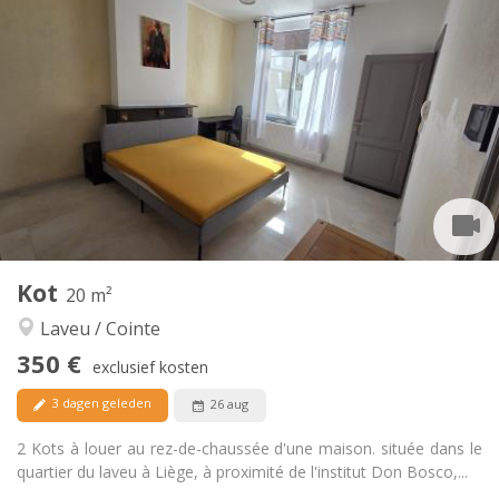
Praktische Informatie
350 €
Huur:
100 €
Kosten:
12 maanden
Duur:
Nee
Domiciliëring:
Inrichting
Gemeenschappelijk
Badkamer:
Gemeenschappelijk
Keuken:
2
110 m
Oppervlakte:
1
Private kamers:
Andere
Kot
20 m²
Gemeenschappelijk, ernstig, hartelijk, rustig
Sfeer:
Laveu / Cointe
Nee
Toegang voor PBM:
Rookvrij
Roker:
350 €
exclusief kosten
Nee
Huisdieren:
3 dagen geleden
26 aug
2 Kots à louer au rez-de-chaussée d'une maison. située dans le
quartier du laveu à Liège, à proximité de l'institut Don Bosco,...