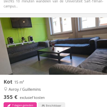
slechts 10 minuten wandelen van de Universiteit Sart-Tilman-
campus...
Praktische Informatie
355 €
Huur:
65 €
Kosten:
12 maanden, 10 maanden
Duur:
Nee
Domiciliëring:
Inrichting
Gemeenschappelijk
Badkamer:
Gemeenschappelijk
Keuken:
2
25 m
Oppervlakte:
1
Private kamers:
Andere
Kot
15 m²
Ernstig, hartelijk, rustig, gemeenschappelijk
Sfeer:
Avroy / Guillemins
Nee
Toegang voor PBM:
Rookvrij
Roker:
355 €
exclusief kosten
Nee
Huisdieren:
7 dagen geleden
Beschikbaar