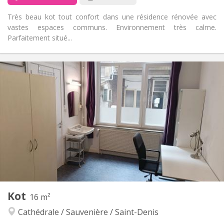
Très beau kot tout confort dans une résidence rénovée avec
vastes espaces communs. Environnement très calme.
Parfaitement situé...
Praktische Informatie
355 €
Huur:
65 €
Kosten:
12 maanden
Duur:
Met voorwaarden
Domiciliëring:
Inrichting
Gemeenschappelijk
Badkamer:
Gemeenschappelijk
Keuken:
2
15 m
Oppervlakte:
1
Private kamers:
Andere
Kot
16 m²
Rustig, ernstig, hartelijk
Sfeer:
Cathédrale / Sauvenière / Saint-Denis
Nee
Toegang voor PBM:
Rookvrij
Roker: