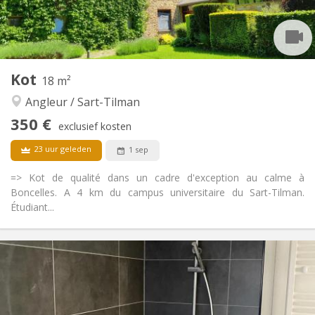
Gemeenschappelijk
Badkamer:
Gemeenschappelijk
Keuken:
2
10 m
Oppervlakte:
1
Private kamers:
Andere
Kot
18 m²
Ernstig, hartelijk, rustig, gemeenschappelijk
Sfeer:
Angleur / Sart-Tilman
Nee
Toegang voor PBM:
Rookvrij
Roker:
350 €
exclusief kosten
Nee
Huisdieren:
23 uur geleden
1 sep
=> Kot de qualité dans un cadre d'exception au calme à
Boncelles. A 4 km du campus universitaire du Sart-Tilman.
Étudiant...
Praktische Informatie
350 €
Huur:
100 €
Kosten:
12 maanden
Duur:
Met voorwaarden
Domiciliëring: