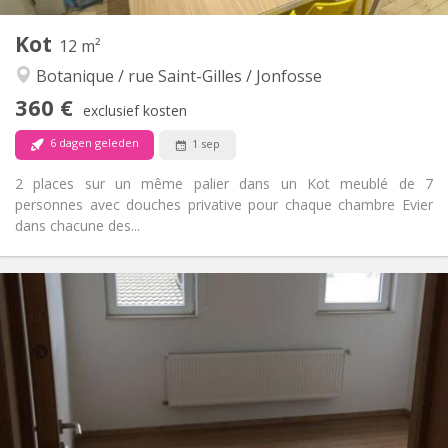
Andere
Kot
12 m²
Ernstig, rustig, hartelijk, gemeenschappelijk
Sfeer:
Botanique / rue Saint-Gilles / Jonfosse
Nee
Toegang voor PBM:
Rookvrij
Roker:
360 €
exclusief kosten
Nee
Huisdieren:
6 dagen geleden
1 sep
2 places sur un même palier dans un Kot meublé de 7
personnes avec douches privative pour chaque chambre Evier
dans chacune des...
Praktische Informatie
360 €
Huur:
60 €
Kosten:
12 maanden
Duur:
Nee
Domiciliëring:
Inrichting
Privaat
Badkamer: