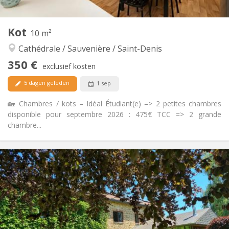
1
Private kamers:
Andere
Kot
10 m²
Rustig, hartelijk, ernstig, gemeenschappelijk
Sfeer:
Cathédrale / Sauvenière / Saint-Denis
Nee
Toegang voor PBM:
Rookvrij
Roker:
350 €
exclusief kosten
Nee
Huisdieren:
5 dagen geleden
1 sep
🏡 Chambres / kots – Idéal Étudiant(e) => 2 petites chambres
disponible pour septembre 2026 : 475€ TCC => 2 grande
chambre...
Praktische Informatie
350 €
Huur:
125 €
Kosten:
12 maanden
Duur:
Met voorwaarden
Domiciliëring:
Inrichting