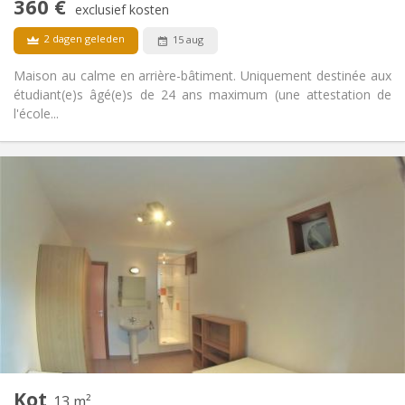
360 €
exclusief kosten
Nee
Huisdieren:
2 dagen geleden
15 aug
Maison au calme en arrière-bâtiment. Uniquement destinée aux
étudiant(e)s âgé(e)s de 24 ans maximum (une attestation de
l'école...
Praktische Informatie
360 €
Huur:
50 €
Kosten:
11 maanden
Duur:
Toegelaten
Domiciliëring:
Inrichting
Gemeenschappelijk
Badkamer:
Gemeenschappelijk
Keuken:
2
16 m
Oppervlakte:
1
Private kamers:
Andere
Kot
13 m²