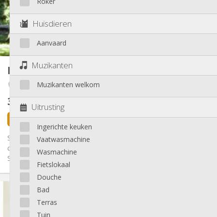
Roker
Inrichting
Gemeenschappelijk
Badkamer:
Huisdieren
Gemeenschappelijk
Keuken:
2
16 m
Oppervlakte:
Aanvaard
1
Private kamers:
Andere
Muzikanten
Kot
12 m²
Ernstig, hartelijk, rustig, gemeenschappelijk
Sfeer:
Muzikanten welkom
Angleur / Sart-Tilman
Nee
Toegang voor PBM:
Rookvrij
Roker:
305 €
exclusief kosten
Nee
Huisdieren:
Uitrusting
22 uur geleden
Beschikbaar
Ingerichte keuken
Sart Tilman, Bien rare dans un cadre d'exception, dans la
Vaatwasmachine
conciergerie d'une villa au sein d'un parc arboré de 2000m2.
Wasmachine
Super kot...
Fietslokaal
Douche
Praktische Informatie
Bad
305 €
Huur:
Terras
95 €
Kosten:
Tuin