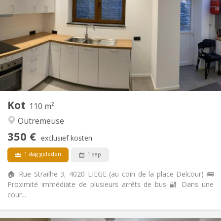
12 maanden
Duur:
Nee
Domiciliëring:
Inrichting
Privaat
Badkamer:
Gemeenschappelijk
Keuken:
2
200 m
Oppervlakte:
4
Private kamers:
Andere
Kot
110 m²
Rustig, ernstig
Sfeer:
Outremeuse
Nee
Toegang voor PBM:
Rookvrij
Roker:
350 €
exclusief kosten
Nee
Huisdieren:
1 dag geleden
1 sep
🏠 Rue Strailhe 3, 4020 LIEGE (au coin de la place Delcour) 🚌
Proximité immédiate de plusieurs arrêts de bus 🔐 Dans une
cour...