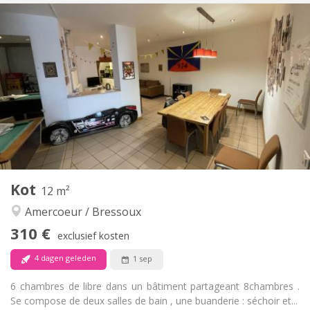
Praktische Informatie
310 €
Huur:
120 €
Kosten:
12 maanden
Duur:
Nee
Domiciliëring:
Inrichting
Privaat
Badkamer:
in de kamer
Keuken:
2
15 m
Oppervlakte:
1
Private kamers:
Andere
Kot
12 m²
Rustig, hartelijk, ernstig
Sfeer:
Amercoeur / Bressoux
Nee
Toegang voor PBM:
Rookvrij
Roker:
310 €
exclusief kosten
Nee
Huisdieren:
4 dagen geleden
1 sep
6 chambres de libre dans un bâtiment partageant 8chambres .
Se compose de deux salles de bain , une buanderie : séchoir et...