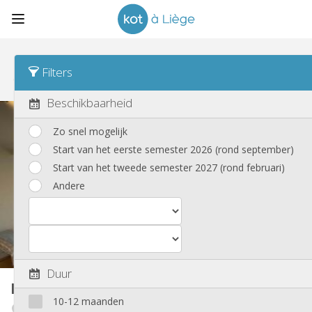
Sorteren
Type woning Desc
Filters
Koten
(76)
Beschikbaarheid
Zo snel mogelijk
Start van het eerste semester 2026 (rond september)
Start van het tweede semester 2027 (rond februari)
Andere
Duur
Kot
12 m²
10-12 maanden
Outremeuse