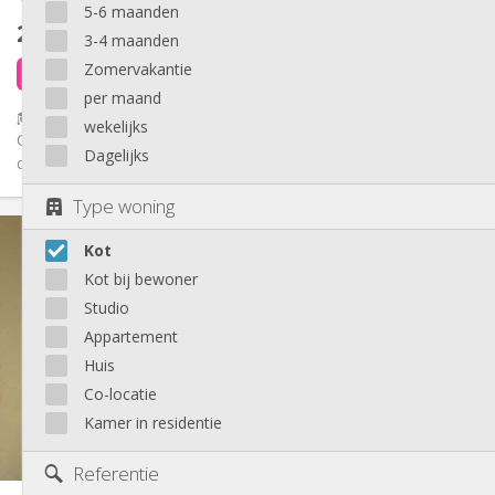
5-6 maanden
260 €
exclusief kosten
3-4 maanden
Zomervakantie
6 dagen geleden
Beschikbaar
per maand
🎓 KOT ÉTUDIANT MEUBLÉ – OUTREMEUSE (LIÈGE) – TOUT
wekelijks
COMPRIS – 350 € / 370 € 📍 Rue du Parlement – 4020 Liège Tu
Dagelijks
cherches un kot...
Type woning
Praktische Informatie
Kot
260 €
Huur:
90 €
Kosten:
Kot bij bewoner
12 maanden
Duur:
Studio
Nee
Domiciliëring:
Appartement
Inrichting
Huis
Gemeenschappelijk
Badkamer:
Co-locatie
Gemeenschappelijk
Keuken:
Kamer in residentie
2
12 m
Oppervlakte:
1
Private kamers:
Referentie