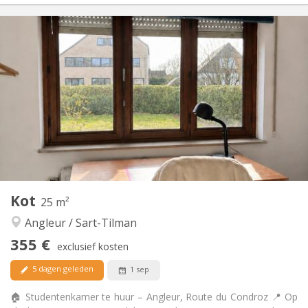
Praktische Informatie
350 €
Huur:
100 €
Kosten:
12 maanden, 10 maanden
Duur:
Met voorwaarden
Domiciliëring:
Inrichting
Gemeenschappelijk
Badkamer:
Gemeenschappelijk
Keuken:
2
20 m
Oppervlakte:
1
Private kamers:
Andere
Kot
25 m²
Hartelijk, rustig, ernstig
Sfeer:
Angleur / Sart-Tilman
Nee
Toegang voor PBM:
Rookvrij
Roker:
355 €
exclusief kosten
Nee
Huisdieren:
5 dagen geleden
1 sep
🏠 Studentenkamer te huur – Angleur, Route du Condroz 📍 Op