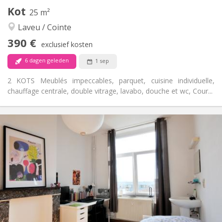
Andere
Kot
25 m²
Ernstig
Sfeer:
Laveu / Cointe
Nee
Toegang voor PBM:
Rookvrij
Roker:
390 €
exclusief kosten
Nee
Huisdieren:
6 dagen geleden
1 sep
2 KOTS Meublés impeccables, parquet, cuisine individuelle,
chauffage centrale, double vitrage, lavabo, douche et wc, Cour...
Praktische Informatie
390 €
Huur:
120 €
Kosten:
12 maanden
Duur:
Nee
Domiciliëring:
Inrichting
Gemeenschappelijk
Badkamer:
Privé (aparte kamer)
Keuken:
2
25 m
Oppervlakte: