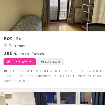
Inrichting
Gemeenschappelijk
Badkamer:
Gemeenschappelijk
Keuken:
2
12 m
Oppervlakte:
1
Private kamers:
Andere
Kot
12 m²
Rustig
Sfeer:
Outremeuse
Nee
Toegang voor PBM:
Rookvrij
Roker:
280 €
exclusief kosten
Nee
Huisdieren:
4 dagen geleden
Beschikbaar
🎓 KOT ÉTUDIANT MEUBLÉ – OUTREMEUSE (LIÈGE) – TOUT
COMPRIS 📍 Rue du Parlement – 4020 Liège Tu cherches un kot
confortable, bien...
Praktische Informatie
280 €
Huur:
90 €
Kosten: