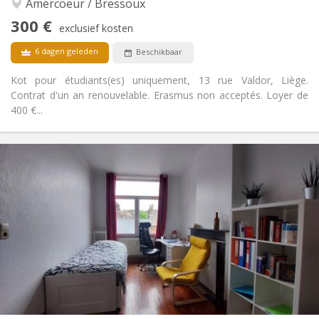
Amercoeur / Bressoux
Nee
Toegang voor PBM:
Rookvrij
Roker:
300 €
exclusief kosten
Nee
Huisdieren:
6 dagen geleden
Beschikbaar
Kot pour étudiants(es) uniquement, 13 rue Valdor, Liège.
Contrat d'un an renouvelable. Erasmus non acceptés. Loyer de
400 €...
Praktische Informatie
300 €
Huur:
100 €
Kosten:
12 maanden
Duur:
Nee
Domiciliëring:
Inrichting
Gemeenschappelijk
Badkamer:
Gemeenschappelijk
Keuken:
2
16 m
Oppervlakte:
2
Private kamers: