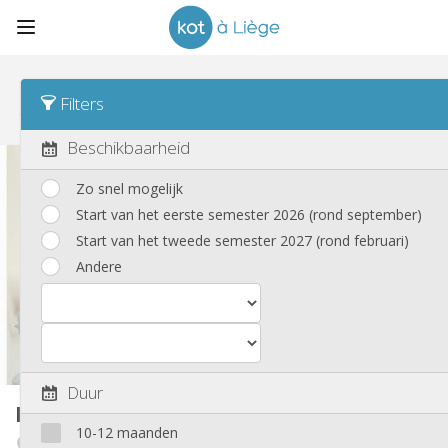
Sorteren
Datum van publicatie Desc
Filters
Koten
(189)
Beschikbaarheid
Zo snel mogelijk
Start van het eerste semester 2026 (rond september)
Start van het tweede semester 2027 (rond februari)
Andere
Duur
Kot
11 m²
10-12 maanden
Angleur / Sart-Tilman