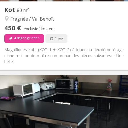
Andere
Kot
80 m²
Rustig
Sfeer:
Fragnée / Val Benoît
Nee
Toegang voor PBM:
Rookvrij
Roker:
450 €
exclusief kosten
Toegestaan
Huisdieren:
4 dagen geleden
1 sep
Magnifiques kots (KOT 1 + KOT 2) à louer au deuxième étage
d'une maison de maître comprenant les pièces suivantes: - Une
belle...
Praktische Informatie
450 €
Huur:
0 €
Kosten:
12 maanden
Duur:
Nee
Domiciliëring:
Inrichting
Gemeenschappelijk
Badkamer:
Gemeenschappelijk
Keuken: