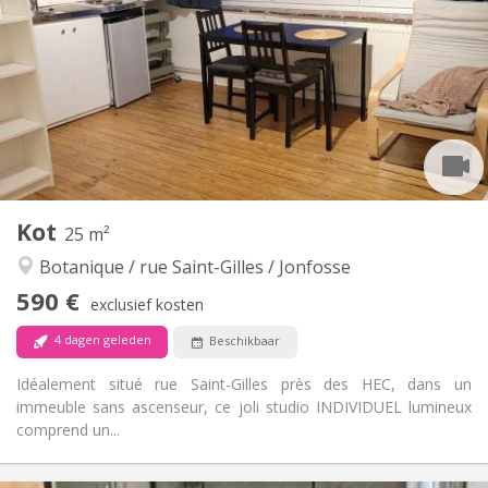
12 maanden
Duur:
Nee
Domiciliëring:
Inrichting
Gemeenschappelijk
Badkamer:
Gemeenschappelijk
Keuken:
2
12 m
Oppervlakte:
1
Private kamers:
Andere
Kot
25 m²
Rustig
Sfeer:
Botanique / rue Saint-Gilles / Jonfosse
Nee
Toegang voor PBM:
Rookvrij
Roker:
590 €
exclusief kosten
Nee
Huisdieren:
4 dagen geleden
Beschikbaar
Idéalement situé rue Saint-Gilles près des HEC, dans un
immeuble sans ascenseur, ce joli studio INDIVIDUEL lumineux
comprend un...