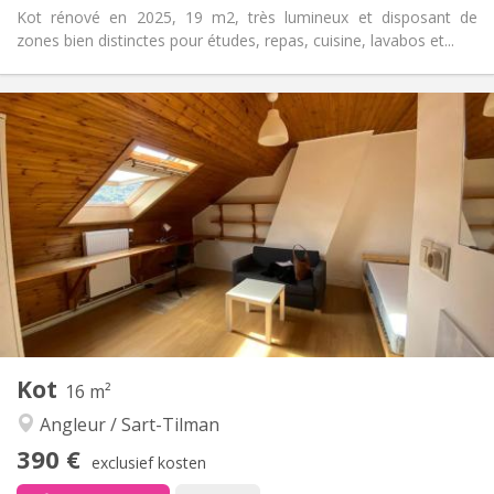
Kot rénové en 2025, 19 m2, très lumineux et disposant de
zones bien distinctes pour études, repas, cuisine, lavabos et...
Praktische Informatie
385 €
Huur:
95 €
Kosten:
12 maanden
Duur:
Nee
Domiciliëring:
Inrichting
Gemeenschappelijk
Badkamer:
in de kamer
Keuken:
2
19 m
Oppervlakte:
3
Private kamers:
Andere
Kot
16 m²
Rustig, hartelijk, ernstig
Sfeer:
Angleur / Sart-Tilman
Nee
Toegang voor PBM:
Rookvrij
Roker:
390 €
exclusief kosten
Nee
Huisdieren: