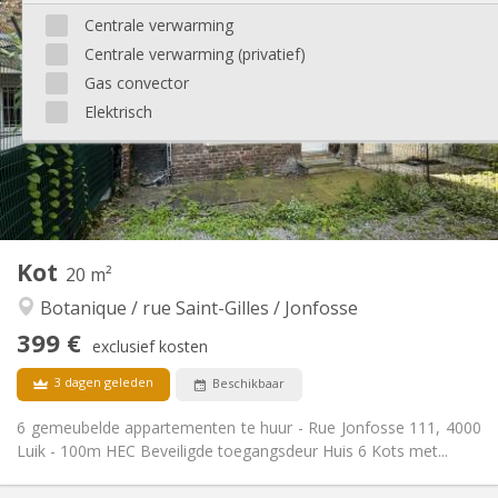
500 €
Huur:
Centrale verwarming
100 €
Kosten:
Centrale verwarming (privatief)
5-6 maanden
Duur:
Met voorwaarden
Domiciliëring:
Gas convector
Elektrisch
Inrichting
Privaat
Badkamer:
Gemeenschappelijk
Keuken:
2
15 m
Oppervlakte:
2
Private kamers:
Andere
Kot
20 m²
Hartelijk, ernstig, rustig
Sfeer:
Botanique / rue Saint-Gilles / Jonfosse
Nee
Toegang voor PBM:
Rookvrij
Roker:
399 €
exclusief kosten
Nee
Huisdieren:
3 dagen geleden
Beschikbaar
6 gemeubelde appartementen te huur - Rue Jonfosse 111, 4000
Luik - 100m HEC Beveiligde toegangsdeur Huis 6 Kots met...