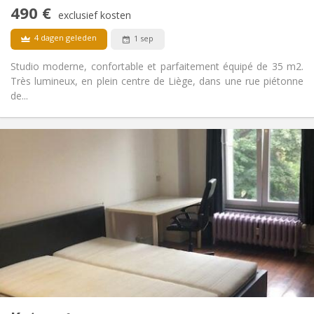
Rookvrij
Roker:
490 €
exclusief kosten
Nee
Huisdieren:
4 dagen geleden
1 sep
Studio moderne, confortable et parfaitement équipé de 35 m2.
Très lumineux, en plein centre de Liège, dans une rue piétonne
de...
Praktische Informatie
490 €
Huur:
180 €
Kosten:
12 maanden
Duur:
Nee
Domiciliëring:
Inrichting
Privaat
Badkamer:
Privé (aparte kamer)
Keuken:
2
35 m
Oppervlakte:
1
Private kamers:
Andere