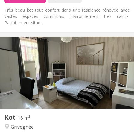
Très beau kot tout confort dans une résidence rénovée avec
vastes espaces communs. Environnement très calme.
Parfaitement situé...
Praktische Informatie
355 €
Huur:
65 €
Kosten:
12 maanden
Duur:
Met voorwaarden
Domiciliëring:
Inrichting
Gemeenschappelijk
Badkamer:
Gemeenschappelijk
Keuken:
2
15 m
Oppervlakte:
1
Private kamers:
Andere
Kot
16 m²
Hartelijk, rustig, ernstig
Sfeer:
Grivegnée
Nee
Toegang voor PBM:
Rookvrij
Roker: