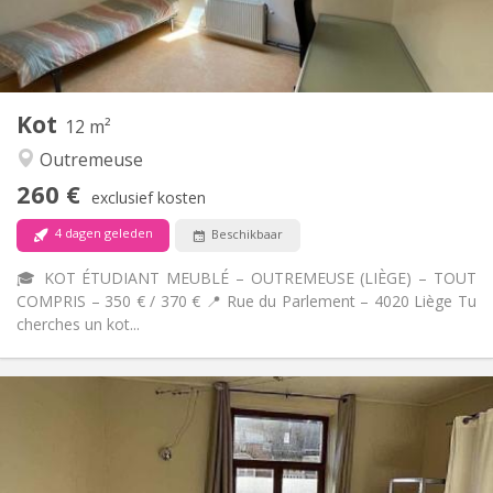
Gemeenschappelijk
Badkamer:
Gemeenschappelijk
Keuken:
2
16 m
Oppervlakte:
1
Private kamers:
Andere
Kot
12 m²
Gemeenschappelijk
Sfeer:
Outremeuse
Nee
Toegang voor PBM:
Roken ok
Roker:
260 €
exclusief kosten
Nee
Huisdieren:
4 dagen geleden
Beschikbaar
🎓 KOT ÉTUDIANT MEUBLÉ – OUTREMEUSE (LIÈGE) – TOUT
COMPRIS – 350 € / 370 € 📍 Rue du Parlement – 4020 Liège Tu
cherches un kot...
Praktische Informatie
260 €
Huur:
90 €
Kosten:
12 maanden
Duur:
Nee
Domiciliëring: