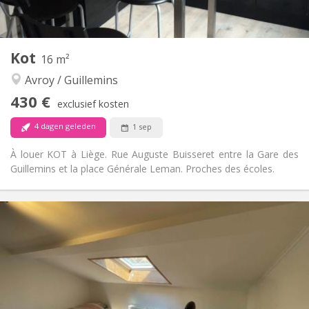
2
80 m
Oppervlakte:
1
Private kamers:
Andere
Kot
16 m²
Rustig
Sfeer:
Avroy / Guillemins
Nee
Toegang voor PBM:
Rookvrij
Roker:
430 €
exclusief kosten
Nee
Huisdieren:
4 dagen geleden
1 sep
À louer KOT à Liège. Rue Auguste Buisseret entre la Gare des
Guillemins et la place Générale Leman. Proches des écoles.
Praktische Informatie
430 €
Huur:
0 €
Kosten:
12 maanden
Duur:
Nee
Domiciliëring:
Inrichting