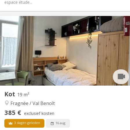
espace étude...
Praktische Informatie
420 €
Huur:
60 €
Kosten:
12 maanden
Duur:
Nee
Domiciliëring:
Inrichting
Privaat
Badkamer:
in de kamer
Keuken:
2
18 m
Oppervlakte:
1
Private kamers:
Andere
Kot
19 m²
Rustig, ernstig
Sfeer:
Fragnée / Val Benoît
Nee
Toegang voor PBM:
Rookvrij
Roker:
385 €
exclusief kosten
Nee
Huisdieren:
3 dagen geleden
16 aug