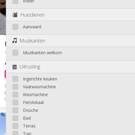
Roker
Inrichting
Privaat
Badkamer:
Huisdieren
Privé (aparte kamer)
Keuken:
2
15 m
Oppervlakte:
Aanvaard
4
Private kamers:
Andere
Muzikanten
Kot
22 m²
Ernstig, rustig
Sfeer:
Muzikanten welkom
Fragnée / Val Benoît
Nee
Toegang voor PBM:
Rookvrij
Roker:
430 €
exclusief kosten
Nee
Huisdieren:
Uitrusting
3 dagen geleden
1 sep
Ingerichte keuken
Dans un cadre agréable en périphérie de Liège, nous vous
Vaatwasmachine
proposons plusieurs kots confortables à partir de 430€
Wasmachine
(uniquement pour...
Fietslokaal
Douche
Praktische Informatie
Bad
430 €
Huur:
Terras
0 €
Kosten:
Tuin