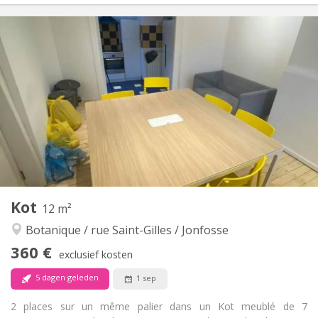
Praktische Informatie
450 €
Huur:
75 €
Kosten:
12 maanden, 10 maanden, 5-6 maanden,
Duur:
zomervakantie
Met voorwaarden
Domiciliëring:
Inrichting
Gemeenschappelijk
Badkamer:
Gemeenschappelijk
Keuken:
2
186 m
Oppervlakte:
4
Private kamers:
Kot
12 m²
Andere
Botanique / rue Saint-Gilles / Jonfosse
Gemeenschappelijk, hartelijk, ernstig, rustig
Sfeer:
Ja
Toegang voor PBM:
360 €
exclusief kosten
Rookvrij
Roker:
Nee
Huisdieren:
5 dagen geleden
1 sep
2 places sur un même palier dans un Kot meublé de 7