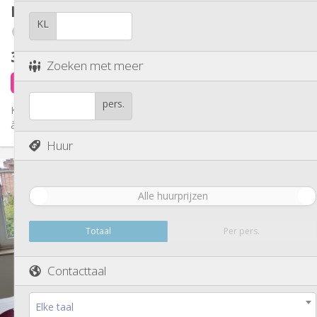
Kot
60 m²
Andere
KL
Fétinne / Longdoz / Vennes
Hartelijk, ernstig, gemeenschappelijk, rustig
Sfeer:
Nee
Toegang voor PBM:
375 €
exclusief kosten
Rookvrij
Roker:
Zoeken met meer
Nee
Huisdieren:
3 dagen geleden
Beschikbaar
pers.
Kot cool à Liège ! 3 chambres, salon chill, cuisine équipée, salle
à manger, et salle de bain commune. À deux pas du centre-ville...
Huur
Praktische Informatie
375 €
Huur:
Alle huurprijzen
75 €
Kosten:
12 maanden
Duur:
Nee
Domiciliëring:
Totaal
Per pers.
Inrichting
Contacttaal
Gemeenschappelijk
Badkamer:
Gemeenschappelijk
Keuken:
2
60 m
Oppervlakte:
Elke taal
1
Private kamers: