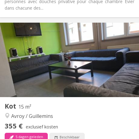
personnes avec douches privative pour chaque chambre Evier
dans chacune des...
Praktische Informatie
360 €
Huur:
60 €
Kosten:
12 maanden
Duur:
Nee
Domiciliëring:
Inrichting
Privaat
Badkamer:
Gemeenschappelijk
Keuken:
2
12 m
Oppervlakte:
1
Private kamers:
Andere
Kot
15 m²
Hartelijk, gemeenschappelijk
Sfeer:
Avroy / Guillemins
Nee
Toegang voor PBM:
Rookvrij
Roker:
355 €
exclusief kosten
Nee
Huisdieren:
5 dagen geleden
Beschikbaar