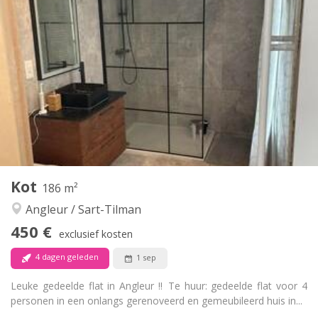
Praktische Informatie
590 €
Huur:
250 €
Kosten:
12 maanden, 5-6 maanden
Duur:
Nee
Domiciliëring:
Inrichting
Privaat
Badkamer:
in de kamer
Keuken:
2
25 m
Oppervlakte:
2
Private kamers:
Andere
Kot
186 m²
Ernstig, rustig
Sfeer:
Angleur / Sart-Tilman
Nee
Toegang voor PBM:
Rookvrij
Roker:
450 €
exclusief kosten
Nee
Huisdieren:
4 dagen geleden
1 sep
Leuke gedeelde flat in Angleur ‼️ Te huur: gedeelde flat voor 4
personen in een onlangs gerenoveerd en gemeubileerd huis in...