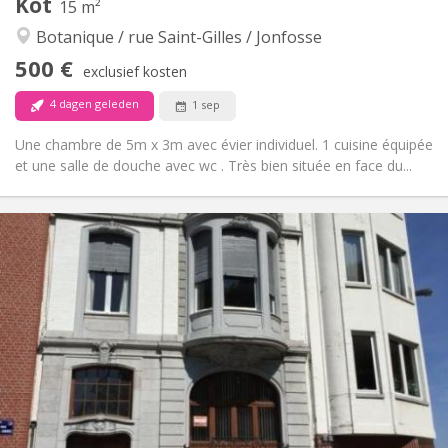
Kot
15 m²
Hartelijk, rustig, ernstig
Sfeer:
Botanique / rue Saint-Gilles / Jonfosse
Nee
Toegang voor PBM:
Rookvrij
Roker:
500 €
exclusief kosten
Nee
Huisdieren:
4 dagen geleden
1 sep
Une chambre de 5m x 3m avec évier individuel. 1 cuisine équipée
et une salle de douche avec wc . Très bien située en face du...
Praktische Informatie
500 €
Huur:
50 €
Kosten:
12 maanden, 5-6 maanden, 3-4 maanden
Duur:
Toegelaten
Domiciliëring:
Inrichting
Gemeenschappelijk
Badkamer:
Gemeenschappelijk
Keuken:
2
15 m
Oppervlakte:
1
Private kamers: