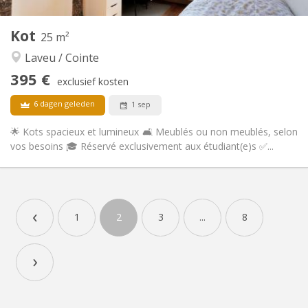
1
Private kamers:
Andere
Kot
25 m²
Ernstig
Sfeer:
Laveu / Cointe
Nee
Toegang voor PBM:
Rookvrij
Roker:
395 €
exclusief kosten
Nee
Huisdieren:
6 dagen geleden
1 sep
🌟 Kots spacieux et lumineux 🛋️ Meublés ou non meublés, selon
vos besoins 🎓 Réservé exclusivement aux étudiant(e)s ✅...
Praktische Informatie
395 €
Huur:
‹
125 €
Kosten:
1
2
3
...
8
12 maanden, 10 maanden
Duur:
Nee
Domiciliëring:
›
Inrichting
Gemeenschappelijk
Badkamer:
Privé (aparte kamer)
Keuken: