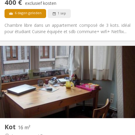
400 €
exclusief kosten
Nee
Huisdieren:
6 dagen geleden
1 sep
Chambre libre dans un appartement composé de 3 kots. idéal
pour étudiant Cuisine équipée et sdb commune+ wifi+ Netflix...
Praktische Informatie
400 €
Huur:
75 €
Kosten:
12 maanden
Duur:
Nee
Domiciliëring:
Inrichting
Gemeenschappelijk
Badkamer:
Gemeenschappelijk
Keuken:
2
16 m
Oppervlakte:
3
Private kamers:
Andere
Kot
16 m²
Rustig
Sfeer: