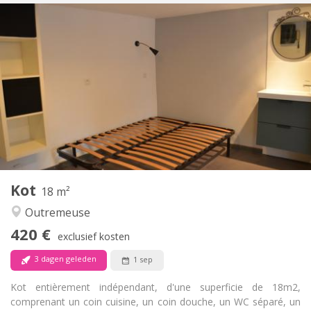
Praktische Informatie
399 €
Huur:
100 €
Kosten:
12 maanden, 11 maanden, 10 maanden, 5-6
Duur:
maanden
Toegelaten
Domiciliëring:
Inrichting
Gemeenschappelijk
Badkamer:
Gemeenschappelijk
Keuken:
2
20 m
Oppervlakte:
1
Private kamers:
Kot
18 m²
Andere
Outremeuse
Rustig, gemeenschappelijk, ernstig, hartelijk
Sfeer:
Ja
Toegang voor PBM:
420 €
exclusief kosten
Roken ok
Roker:
Toegestaan
Huisdieren:
3 dagen geleden
1 sep
Kot entièrement indépendant, d'une superficie de 18m2,
comprenant un coin cuisine, un coin douche, un WC séparé, un