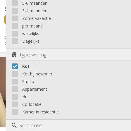
5-6 maanden
305 €
exclusief kosten
3-4 maanden
Zomervakantie
3 dagen geleden
1 sep
per maand
COLOCATION - Maison complètement renovée et meublée
wekelijks
pour étudiants. Disponible à partir du 01/09/2026. !! Loyer toutes
Dagelijks
charges...
Type woning
Praktische Informatie
Kot
305 €
Huur:
100 €
Kosten:
Kot bij bewoner
12 maanden, 11 maanden, 10 maanden,
Duur:
Studio
zomervakantie
Appartement
Nee
Domiciliëring:
Huis
Inrichting
Co-locatie
Gemeenschappelijk
Badkamer:
Kamer in residentie
Gemeenschappelijk
Keuken:
2
11 m
Oppervlakte:
Referentie
1
Private kamers: