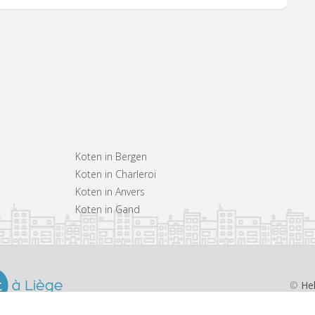
Koten in Bergen
Koten in Charleroi
Koten in Anvers
Koten in Gand
©
He