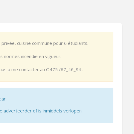
privée, cuisine commune pour 6 étudiants.
 normes incendie en vigueur.
ez pas à me contacter au O475 /67_46_84 .
aar.
adverteerder of is inmiddels verlopen.