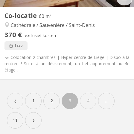
25 m
Oppervlakte:
1
Private kamers:
Co-locatie
60 m²
Andere
Cathédrale / Sauvenière / Saint-Denis
Gemeenschappelijk, ernstig, hartelijk, rustig
Sfeer:
Nee
Toegang voor PBM:
370 €
exclusief kosten
Rookvrij
Roker:
Nee
Huisdieren:
1 sep
📣 Colocation 2 chambres | Hyper-centre de Liège | Dispo à la
rentrée ! Suite à un désistement, un bel appartement au 4e
étage...
Praktische Informatie
370 €
Huur:
‹
60 €
Kosten:
1
2
3
4
...
12 maanden
Duur:
Toegelaten
Domiciliëring:
›
11
Inrichting
Gemeenschappelijk
Badkamer: