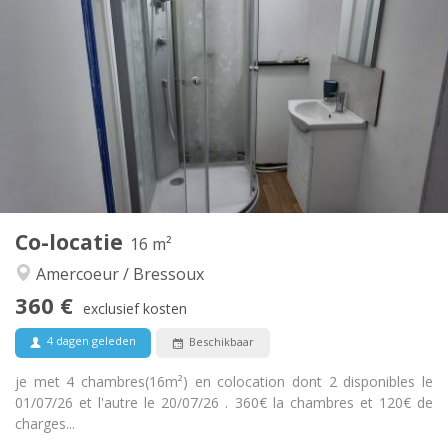
360 €
Huur:
140 €
Kosten:
12 maanden
Duur:
Toegelaten
Domiciliëring:
Inrichting
Gemeenschappelijk
Badkamer:
Gemeenschappelijk
Keuken:
2
70 m
Oppervlakte:
3
Private kamers:
Andere
Co-locatie
16 m²
Rustig, ernstig
Sfeer:
Amercoeur / Bressoux
Nee
Toegang voor PBM:
Rookvrij
Roker:
360 €
exclusief kosten
Nee
Huisdieren:
4 dagen geleden
Beschikbaar
je met 4 chambres(16m²) en colocation dont 2 disponibles le
01/07/26 et l'autre le 20/07/26 . 360€ la chambres et 120€ de
charges...