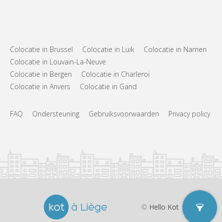
Gemeenschappelijk
Keuken:
2
60 m
Oppervlakte:
3
Private kamers:
Andere
Colocatie in Brussel
Colocatie in Luik
Colocatie in Namen
Ernstig, rustig
Sfeer:
Colocatie in Louvain-La-Neuve
Nee
Toegang voor PBM:
Colocatie in Bergen
Colocatie in Charleroi
Rookvrij
Roker:
Nee
Huisdieren:
Colocatie in Anvers
Colocatie in Gand
FAQ
Ondersteuning
Gebruiksvoorwaarden
Privacy policy
©
Hello Kot