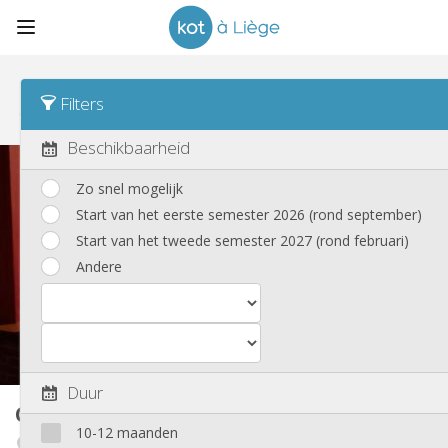
Sorteren
Dagtarief Asc
Filters
Colocatie, appartementen en huizen
(255)
Beschikbaarheid
Zo snel mogelijk
Start van het eerste semester 2026 (rond september)
Start van het tweede semester 2027 (rond februari)
Andere
Duur
Co-locatie
126 m²
10-12 maanden
Angleur / Sart-Tilman