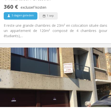
Rookvrij
Roker:
360 €
exclusief kosten
Nee
Huisdieren:
5 dagen geleden
1 sep
Il reste une grande chambres de 23m² en colocation située dans
un appartement de 120m² composé de 4 chambres (pour
étudiants),...
Praktische Informatie
360 €
Huur:
100 €
Kosten:
12 maanden, 5-6 maanden
Duur:
Met voorwaarden
Domiciliëring:
Inrichting
Gemeenschappelijk
Badkamer:
Gemeenschappelijk
Keuken:
2
120 m
Oppervlakte:
4
Private kamers:
Andere