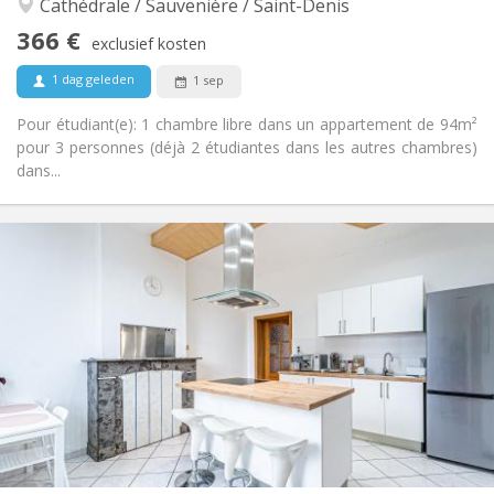
Cathédrale / Sauvenière / Saint-Denis
Nee
Toegang voor PBM:
Rookvrij
Roker:
366 €
exclusief kosten
Nee
Huisdieren:
1 dag geleden
1 sep
Pour étudiant(e): 1 chambre libre dans un appartement de 94m²
pour 3 personnes (déjà 2 étudiantes dans les autres chambres)
dans...
Praktische Informatie
366 €
Huur:
90 €
Kosten:
12 maanden
Duur:
Met voorwaarden
Domiciliëring:
Inrichting
Gemeenschappelijk
Badkamer:
Gemeenschappelijk
Keuken:
2
94 m
Oppervlakte:
1
Private kamers: