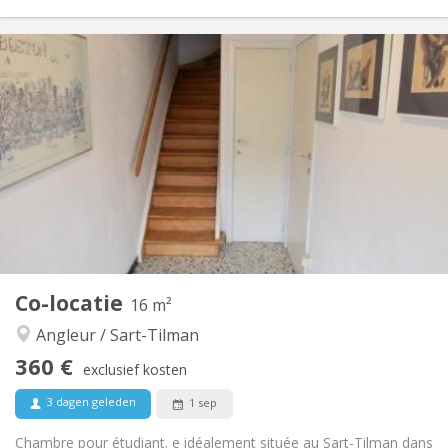
Praktische Informatie
355 €
Huur:
105 €
Kosten:
12 maanden
Duur:
Toegelaten
Domiciliëring:
Inrichting
Gemeenschappelijk
Badkamer:
Gemeenschappelijk
Keuken:
2
230 m
Oppervlakte:
1
Private kamers:
Andere
Co-locatie
16 m²
Hartelijk, ernstig, gemeenschappelijk, rustig
Sfeer:
Angleur / Sart-Tilman
Nee
Toegang voor PBM:
Rookvrij
Roker:
360 €
exclusief kosten
Toegestaan
Huisdieren:
3 dagen geleden
1 sep
Chambre pour étudiant. e idéalement située au Sart-Tilman dans