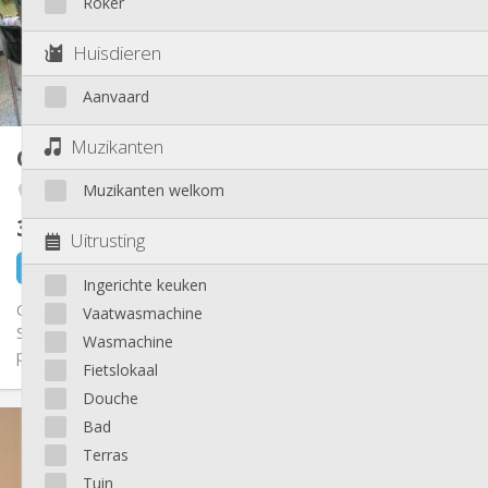
Roker
Inrichting
Gemeenschappelijk
Badkamer:
Huisdieren
Gemeenschappelijk
Keuken:
2
16 m
Oppervlakte:
Aanvaard
1
Private kamers:
Andere
Muzikanten
Co-locatie
150 m²
Hartelijk, gemeenschappelijk
Sfeer:
Muzikanten welkom
Angleur / Sart-Tilman
Nee
Toegang voor PBM:
Rookvrij
Roker:
350 €
exclusief kosten
Nee
Huisdieren:
Uitrusting
17 uur geleden
1 sep
Ingerichte keuken
COLOCATION FILLES - MAISON UNIFAMILIALE - LIEGE 📍
Vaatwasmachine
Située rue Bossy à Angleur (Liège). Pharmacie et supermarchés
Wasmachine
proches. Centre...
Fietslokaal
Douche
Praktische Informatie
Bad
350 €
Huur:
Terras
95 €
Kosten:
Tuin