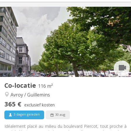
Praktische Informatie
360 €
Huur:
120 €
Kosten:
12 maanden
Duur:
Met voorwaarden
Domiciliëring:
Inrichting
Gemeenschappelijk
Badkamer:
Gemeenschappelijk
Keuken:
2
16 m
Oppervlakte:
4
Private kamers:
Andere
Co-locatie
116 m²
Rustig
Sfeer:
Avroy / Guillemins
Nee
Toegang voor PBM:
Rookvrij
Roker:
365 €
exclusief kosten
Nee
Huisdieren:
3 dagen geleden
30 aug
Idéalement placé au milieu du boulevard Piercot, tout proche à