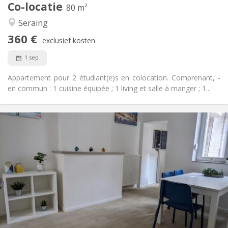
Co-locatie
80 m²
Hartelijk, ernstig, gemeenschappelijk, rustig
Sfeer:
Seraing
Nee
Toegang voor PBM:
Rookvrij
Roker:
360 €
exclusief kosten
Nee
Huisdieren:
1 sep
Appartement pour 2 étudiant(e)s en colocation. Comprenant, -
en commun : 1 cuisine équipée ; 1 living et salle à manger ; 1...
Praktische Informatie
360 €
Huur:
150 €
Kosten:
12 maanden
Duur:
Nee
Domiciliëring:
Inrichting
Gemeenschappelijk
Badkamer:
Gemeenschappelijk
Keuken:
2
80 m
Oppervlakte:
1
Private kamers: