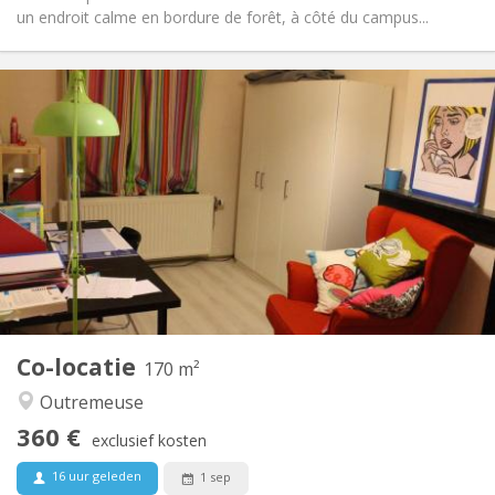
un endroit calme en bordure de forêt, à côté du campus...
Praktische Informatie
360 €
Huur:
50 €
Kosten:
12 maanden
Duur:
Nee
Domiciliëring:
Inrichting
Gemeenschappelijk
Badkamer:
Gemeenschappelijk
Keuken:
2
16 m
Oppervlakte:
1
Private kamers:
Andere
Co-locatie
170 m²
Ernstig, hartelijk, rustig, gemeenschappelijk
Sfeer:
Outremeuse
Nee
Toegang voor PBM:
Rookvrij
Roker:
360 €
exclusief kosten
Nee
Huisdieren:
16 uur geleden
1 sep