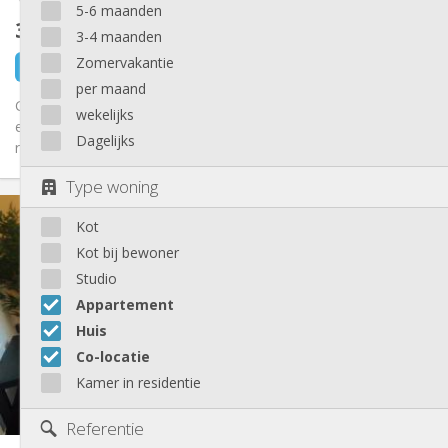
5-6 maanden
350 €
exclusief kosten
3-4 maanden
Zomervakantie
9 uur geleden
Beschikbaar
per maand
Grote RUIME slaapkamers met tweepersoonsbedden of
wekelijks
eenpersoonsbedden en kledingkasten++++in een huis met 4
Dagelijks
ruime gemeubileerde...
Type woning
Praktische Informatie
Kot
350 €
Huur:
20 €
Kosten:
Kot bij bewoner
12 maanden, 11 maanden, 10 maanden, 5-6
Duur:
Studio
maanden, 3-4 maanden, zomervakantie, per maand
Appartement
Toegelaten
Domiciliëring:
Huis
Inrichting
Co-locatie
Gemeenschappelijk
Badkamer:
Kamer in residentie
Gemeenschappelijk
Keuken:
2
126 m
Oppervlakte:
Referentie
6
Private kamers: