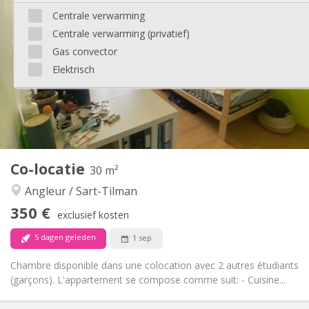
350 €
Huur:
Centrale verwarming
140 €
Kosten:
Centrale verwarming (privatief)
12 maanden
Duur:
Toegelaten
Domiciliëring:
Gas convector
Elektrisch
Inrichting
Gemeenschappelijk
Badkamer:
Gemeenschappelijk
Keuken:
2
70 m
Oppervlakte:
3
Private kamers:
Andere
Co-locatie
30 m²
Ernstig, rustig
Sfeer:
Angleur / Sart-Tilman
Nee
Toegang voor PBM:
Rookvrij
Roker:
350 €
exclusief kosten
Nee
Huisdieren:
5 dagen geleden
1 sep
Chambre disponible dans une colocation avec 2 autres étudiants
(garçons). L'appartement se compose comme suit: - Cuisine...