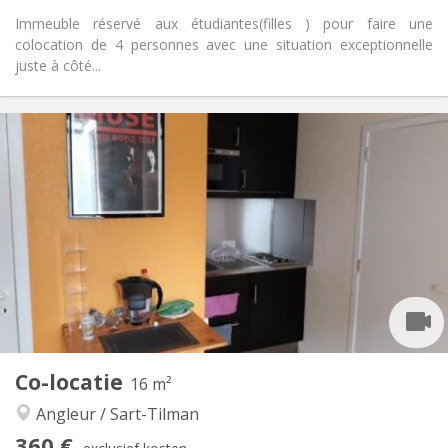
Immeuble réservé aux étudiantes(filles ) pour faire une
colocation de 4 personnes avec une situation exceptionnelle
juste à côté...
Praktische Informatie
360 €
Huur:
60 €
Kosten:
12 maanden
Duur:
Met voorwaarden
Domiciliëring:
Inrichting
Gemeenschappelijk
Badkamer:
Gemeenschappelijk
Keuken:
2
170 m
Oppervlakte:
4
Private kamers:
Andere
Co-locatie
16 m²
Ernstig, hartelijk, rustig, gemeenschappelijk
Sfeer:
Angleur / Sart-Tilman
Nee
Toegang voor PBM:
Rookvrij
Roker:
360 €