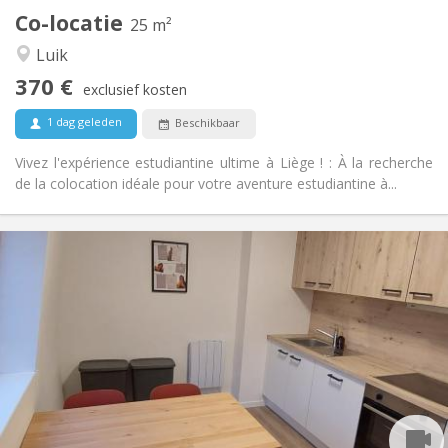
Andere
Co-locatie
25 m²
Gemeenschappelijk, ernstig, hartelijk, rustig
Sfeer:
Luik
Nee
Toegang voor PBM:
Rookvrij
Roker:
370 €
exclusief kosten
Nee
Huisdieren:
1 dag geleden
Beschikbaar
Vivez l'expérience estudiantine ultime à Liège ! : À la recherche
de la colocation idéale pour votre aventure estudiantine à...
Praktische Informatie
370 €
Huur:
80 €
Kosten:
12 maanden, 11 maanden, 10 maanden, 5-6
Duur:
maanden, 3-4 maanden, zomervakantie, per maand
Nee
Domiciliëring:
Inrichting
Gemeenschappelijk
Badkamer:
Gemeenschappelijk
Keuken:
2