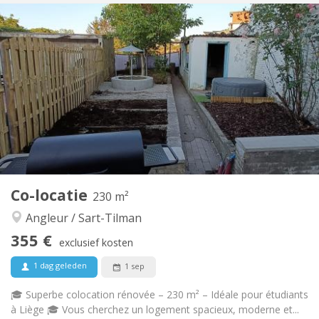
Praktische Informatie
350 €
Huur:
0 €
Kosten:
12 maanden
Duur:
Nee
Domiciliëring:
Inrichting
Gemeenschappelijk
Badkamer:
Gemeenschappelijk
Keuken:
2
30 m
Oppervlakte:
1
Private kamers:
Andere
Co-locatie
230 m²
Ernstig, rustig
Sfeer:
Angleur / Sart-Tilman
Nee
Toegang voor PBM:
Rookvrij
Roker:
355 €
exclusief kosten
Nee
Huisdieren:
1 dag geleden
1 sep
🎓 Superbe colocation rénovée – 230 m² – Idéale pour étudiants
à Liège 🎓 Vous cherchez un logement spacieux, moderne et...