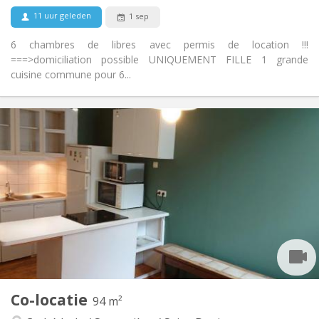
11 uur geleden
1 sep
6 chambres de libres avec permis de location !!!
===>domiciliation possible UNIQUEMENT FILLE 1 grande
cuisine commune pour 6...
Praktische Informatie
365 €
Huur:
35 €
Kosten:
12 maanden
Duur:
Toegelaten
Domiciliëring:
Inrichting
Gemeenschappelijk
Badkamer:
Privé (aparte kamer)
Keuken:
2
16 m
Oppervlakte:
1
Private kamers:
Andere
Co-locatie
94 m²
Ernstig, gemeenschappelijk, rustig, hartelijk
Sfeer: