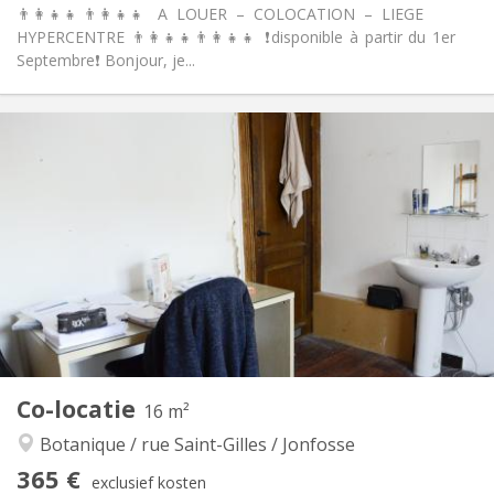
👨‍👩‍👧‍👧👨‍👩‍👧‍👧 A LOUER – COLOCATION – LIEGE
HYPERCENTRE 👨‍👩‍👧‍👧👨‍👩‍👧‍👧 ❗️disponible à partir du 1er
Septembre❗️ Bonjour, je...
Praktische Informatie
365 €
Huur:
120 €
Kosten:
12 maanden
Duur:
Nee
Domiciliëring:
Inrichting
Gemeenschappelijk
Badkamer:
Gemeenschappelijk
Keuken:
2
160 m
Oppervlakte:
1
Private kamers:
Andere
Co-locatie
16 m²
Rustig, ernstig, hartelijk
Sfeer:
Botanique / rue Saint-Gilles / Jonfosse
Nee
Toegang voor PBM:
Rookvrij
Roker:
365 €
exclusief kosten
Nee
Huisdieren: