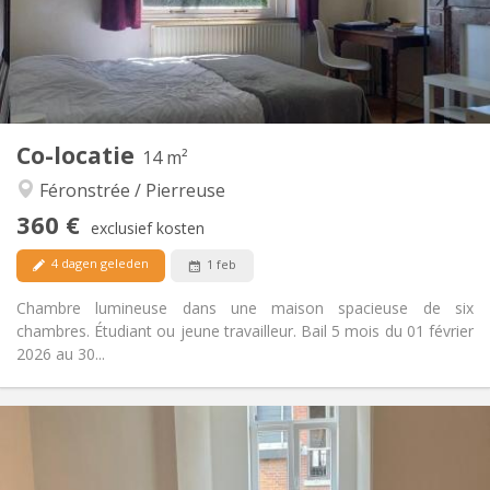
Inrichting
Gemeenschappelijk
Badkamer:
Gemeenschappelijk
Keuken:
2
150 m
Oppervlakte:
4
Private kamers:
Andere
Co-locatie
14 m²
Gemeenschappelijk, ernstig
Sfeer:
Féronstrée / Pierreuse
Nee
Toegang voor PBM:
Rookvrij
Roker:
360 €
exclusief kosten
Nee
Huisdieren:
4 dagen geleden
1 feb
Chambre lumineuse dans une maison spacieuse de six
chambres. Étudiant ou jeune travailleur. Bail 5 mois du 01 février
2026 au 30...
Praktische Informatie
360 €
Huur:
110 €
Kosten:
5-6 maanden
Duur: