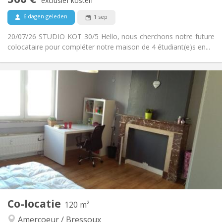
exclusief kosten
Nee
Huisdieren:
6 dagen geleden
1 sep
20/07/26 STUDIO KOT 30/5 Hello, nous cherchons notre future
colocataire pour compléter notre maison de 4 étudiant(e)s en...
Praktische Informatie
360 €
Huur:
70 €
Kosten:
12 maanden
Duur:
Nee
Domiciliëring:
Inrichting
Privaat
Badkamer:
Privé (aparte kamer)
Keuken:
2
16 m
Oppervlakte:
2
Private kamers:
Andere
Co-locatie
120 m²
Rustig, hartelijk, gemeenschappelijk, ernstig
Sfeer:
Amercoeur / Bressoux
Nee
Toegang voor PBM: