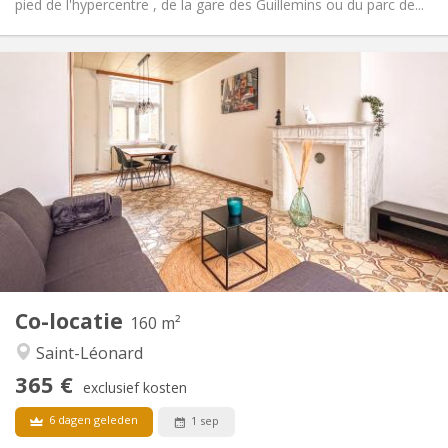
pied de l'hypercentre , de la gare des Guillemins ou du parc de...
Praktische Informatie
365 €
Huur:
125 €
Kosten:
12 maanden
Duur:
Met voorwaarden
Domiciliëring:
Inrichting
Gemeenschappelijk
Badkamer:
Gemeenschappelijk
Keuken:
2
116 m
Oppervlakte:
1
Private kamers:
Andere
Co-locatie
160 m²
Rustig, hartelijk, ernstig
Sfeer:
Saint-Léonard
Nee
Toegang voor PBM:
Rookvrij
Roker:
365 €
exclusief kosten
Nee
Huisdieren:
6 dagen geleden
1 sep