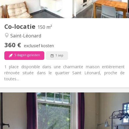
Gemeenschappelijk
Keuken:
2
14 m
Oppervlakte:
1
Private kamers:
Andere
Co-locatie
150 m²
Gemeenschappelijk, rustig, hartelijk, ernstig
Sfeer:
Saint-Léonard
Nee
Toegang voor PBM:
Rookvrij
Roker:
360 €
exclusief kosten
Nee
Huisdieren:
5 dagen geleden
1 sep
1 place disponible dans une charmante maison entièrement
rénovée située dans le quartier Saint Léonard, proche de
toutes...
Praktische Informatie
360 €
Huur:
65 €
Kosten:
12 maanden
Duur:
Nee
Domiciliëring: