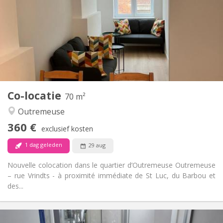
Met voorwaarden
Domiciliëring:
Inrichting
Gemeenschappelijk
Badkamer:
Gemeenschappelijk
Keuken:
2
14 m
Oppervlakte:
1
Private kamers:
Andere
Co-locatie
70 m²
Rustig, ernstig, hartelijk
Sfeer:
Outremeuse
Nee
Toegang voor PBM:
Rookvrij
Roker:
360 €
exclusief kosten
Nee
Huisdieren:
1 dag geleden
29 aug
Nouvelle colocation dans le quartier d’Outremeuse Outremeuse
– rue Vrindts - à proximité immédiate de St Luc, du Barbou et
des...
Praktische Informatie