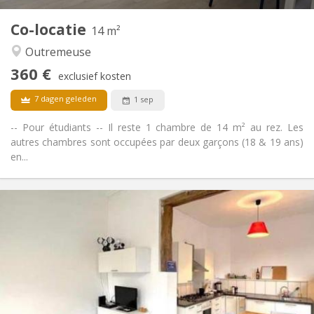
Andere
Co-locatie
14 m²
Rustig, ernstig, hartelijk
Sfeer:
Outremeuse
Nee
Toegang voor PBM:
Rookvrij
Roker:
360 €
exclusief kosten
Nee
Huisdieren:
7 dagen geleden
1 sep
-- Pour étudiants -- Il reste 1 chambre de 14 m² au rez. Les
autres chambres sont occupées par deux garçons (18 & 19 ans)
en...
Praktische Informatie
360 €
Huur:
90 €
Kosten:
12 maanden
Duur:
Nee
Domiciliëring:
Inrichting
Gemeenschappelijk
Badkamer: