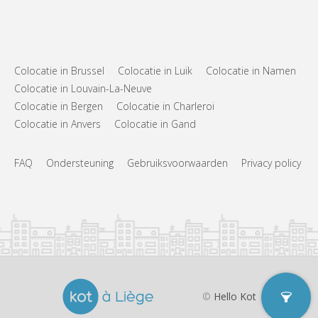
Gemeenschappelijk
Keuken:
2
16 m
Oppervlakte:
1
Private kamers:
Andere
Colocatie in Brussel
Colocatie in Luik
Colocatie in Namen
Hartelijk, gemeenschappelijk
Sfeer:
Colocatie in Louvain-La-Neuve
Nee
Toegang voor PBM:
Colocatie in Bergen
Colocatie in Charleroi
Rookvrij
Roker:
Nee
Huisdieren:
Colocatie in Anvers
Colocatie in Gand
FAQ
Ondersteuning
Gebruiksvoorwaarden
Privacy policy
©
Hello Kot