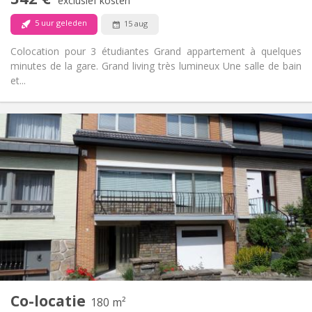
exclusief kosten
Nee
Huisdieren:
5 uur geleden
15 aug
Colocation pour 3 étudiantes Grand appartement à quelques
minutes de la gare. Grand living très lumineux Une salle de bain
et...
Praktische Informatie
342 €
Huur:
84 €
Kosten:
12 maanden
Duur:
Nee
Domiciliëring:
Inrichting
Gemeenschappelijk
Badkamer:
Gemeenschappelijk
Keuken:
2
140 m
Oppervlakte:
3
Private kamers:
Andere
Co-locatie
180 m²
Ernstig
Sfeer: