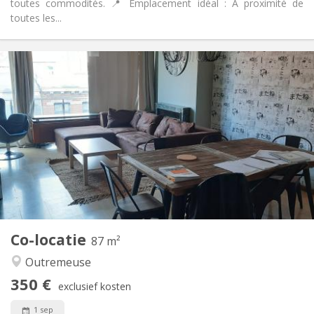
toutes commodités. 📍 Emplacement idéal : A proximité de
toutes les...
Praktische Informatie
350 €
Huur:
150 €
Kosten:
12 maanden
Duur:
Nee
Domiciliëring:
Inrichting
Privaat
Badkamer:
Gemeenschappelijk
Keuken:
2
200 m
Oppervlakte:
1
Private kamers:
Andere
Co-locatie
87 m²
Rustig
Sfeer:
Outremeuse
Nee
Toegang voor PBM:
Rookvrij
Roker:
350 €
exclusief kosten
Nee
Huisdieren:
1 sep