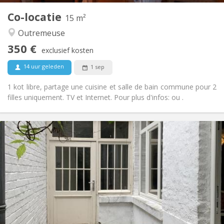
Andere
Co-locatie
15 m²
Rustig, ernstig, hartelijk
Sfeer:
Outremeuse
Nee
Toegang voor PBM:
Rookvrij
Roker:
350 €
exclusief kosten
Nee
Huisdieren:
14 uur geleden
1 sep
1 kot libre, partage une cuisine et salle de bain commune pour 2
filles uniquement. TV et Internet. Pour plus d'infos: ou .
Praktische Informatie
350 €
Huur:
35 €
Kosten:
12 maanden
Duur:
Met voorwaarden
Domiciliëring:
Inrichting
Gemeenschappelijk
Badkamer:
Gemeenschappelijk
Keuken:
2
15 m
Oppervlakte: