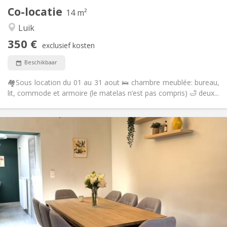
Andere
Co-locatie
14 m²
Rustig, gemeenschappelijk, ernstig, hartelijk
Sfeer:
Luik
Nee
Toegang voor PBM:
Rookvrij
Roker:
350 €
exclusief kosten
Toegestaan
Huisdieren:
Beschikbaar
🏘️Sous location du 01 au 31 aout 🛌 chambre meublée: bureau,
lit, commode et armoire (le matelas n’est pas compris) 🛁 deux...
Praktische Informatie
350 €
Huur:
50 €
Kosten:
Zomervakantie, per maand
Duur:
Toegelaten
Domiciliëring:
Inrichting
Gemeenschappelijk
Badkamer:
Gemeenschappelijk
Keuken:
2
14 m
Oppervlakte: