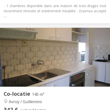
- 1 chambres disponible dans une maison de trois étages tout
récemment rénovée et entièrement meublée - Erasmus accepté
-...
Praktische Informatie
340 €
Huur:
50 €
Kosten:
12 maanden
Duur:
Nee
Domiciliëring:
Inrichting
Gemeenschappelijk
Badkamer:
Gemeenschappelijk
Keuken:
2
200 m
Oppervlakte:
6
Private kamers:
Andere
Co-locatie
140 m²
Rustig, hartelijk, gemeenschappelijk
Sfeer:
Avroy / Guillemins
Nee
Toegang voor PBM:
Roken ok
Roker:
342 €