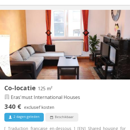
Praktische Informatie
340 €
Huur:
100 €
Kosten:
12 maanden
Duur:
Nee
Domiciliëring:
Inrichting
Gemeenschappelijk
Badkamer:
Gemeenschappelijk
Keuken:
2
75 m
Oppervlakte:
2
Private kamers:
Andere
Co-locatie
125 m²
Rustig, ernstig, hartelijk, gemeenschappelijk
Sfeer:
Eras'must International Houses
Nee
Toegang voor PBM:
Rookvrij
Roker:
340 €
exclusief kosten
Nee
Huisdieren:
2 dagen geleden
Beschikbaar
[ Traduction française en-dessous ] [EN] Shared housing for