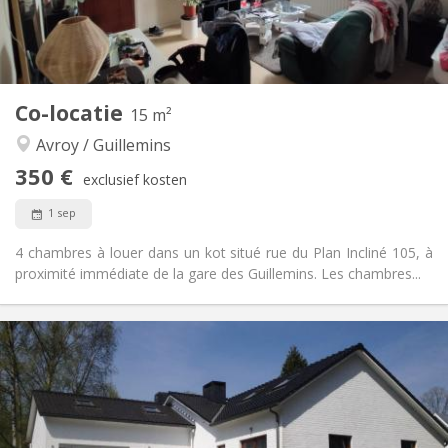
Gemeenschappelijk
Badkamer:
Gemeenschappelijk
Keuken:
2
19 m
Oppervlakte:
6
Private kamers:
Andere
Co-locatie
15 m²
Ernstig, hartelijk
Sfeer:
Avroy / Guillemins
Nee
Toegang voor PBM:
Rookvrij
Roker:
350 €
exclusief kosten
Nee
Huisdieren:
1 sep
4 chambres à louer dans un kot situé rue du Plan Incliné 105, à
proximité immédiate de la gare des Guillemins. Les chambres...
Praktische Informatie
350 €
Huur:
59 €
Kosten:
12 maanden
Duur:
Nee
Domiciliëring: