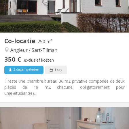
Inrichting
Gemeenschappelijk
Badkamer:
Gemeenschappelijk
Keuken:
2
15 m
Oppervlakte:
1
Private kamers:
Andere
Co-locatie
250 m²
Gemeenschappelijk, hartelijk
Sfeer:
Angleur / Sart-Tilman
Nee
Toegang voor PBM:
Rookvrij
Roker:
350 €
exclusief kosten
Nee
Huisdieren:
2 dagen geleden
1 sep
Il reste une chambre bureau 36 m2 privative composée de deux
pièces de 18 m2 chacune. obligatoirement pour
un(e)étudiant(e)...
Praktische Informatie
350 €
Huur:
100 €
Kosten:
12 maanden
Duur: