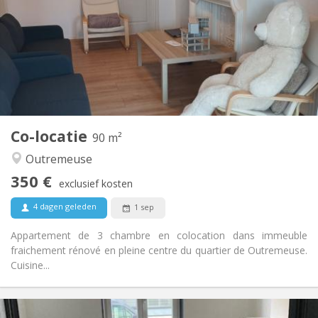
Nee
Domiciliëring:
Inrichting
Gemeenschappelijk
Badkamer:
Gemeenschappelijk
Keuken:
2
250 m
Oppervlakte:
2
Private kamers:
Andere
Co-locatie
90 m²
Hartelijk, rustig, gemeenschappelijk, ernstig
Sfeer:
Outremeuse
Nee
Toegang voor PBM:
Rookvrij
Roker:
350 €
exclusief kosten
Nee
Huisdieren:
4 dagen geleden
1 sep
Appartement de 3 chambre en colocation dans immeuble
fraichement rénové en pleine centre du quartier de Outremeuse.
Cuisine...
Praktische Informatie