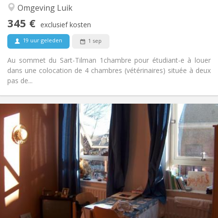
Omgeving Luik
Nee
Toegang voor PBM:
Rookvrij
Roker:
345 €
exclusief kosten
Nee
Huisdieren:
19 uur geleden
1 sep
Au sommet du Sart-Tilman 1chambre pour étudiant-e à louer
dans une colocation de 4 chambres (vétérinaires) située à deux
pas de...
Praktische Informatie
345 €
Huur:
60 €
Kosten:
12 maanden
Duur:
Nee
Domiciliëring:
Inrichting
Gemeenschappelijk
Badkamer:
Gemeenschappelijk
Keuken:
2
180 m
Oppervlakte:
1
Private kamers: