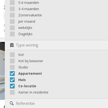
5-6 maanden
320 €
exclusief kosten
3-4 maanden
Zomervakantie
1 sep
per maand
Nouvelle colocation disponible debut Septembre à Saint-nicolas
wekelijks
à 10 minutes en bus de la place Saint-lambert ( arrêt de bus...
Dagelijks
Praktische Informatie
Type woning
320 €
Huur:
Kot
150 €
Kosten:
12 maanden
Duur:
Kot bij bewoner
Toegelaten
Domiciliëring:
Studio
Inrichting
Appartement
Huis
Gemeenschappelijk
Badkamer:
Gemeenschappelijk
Keuken:
Co-locatie
2
11 m
Oppervlakte:
Kamer in residentie
1
Private kamers:
Andere
Referentie
Co-locatie
16 m²