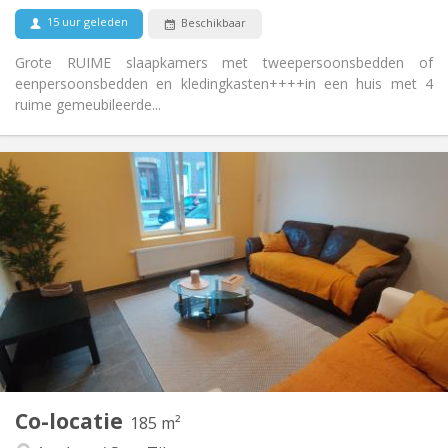
15 uur geleden
Beschikbaar
Grote RUIME slaapkamers met tweepersoonsbedden of
eenpersoonsbedden en kledingkasten++++in een huis met 4
ruime gemeubileerde...
Praktische Informatie
350 €
Huur:
20 €
Kosten:
12 maanden, 11 maanden, 10 maanden, 5-6
Duur:
maanden, 3-4 maanden, zomervakantie, per maand
Toegelaten
Domiciliëring:
Inrichting
Gemeenschappelijk
Badkamer:
Gemeenschappelijk
Keuken:
2
126 m
Oppervlakte:
6
Private kamers:
Co-locatie
185 m²
Andere