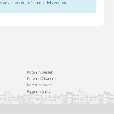
adverteerder of is inmiddels verlopen.
Koten in Bergen
Koten in Charleroi
Koten in Anvers
Koten in Gand