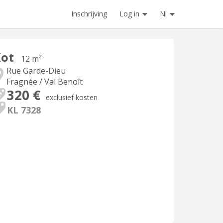
Inschrijving
Log in
Nl
Kot
12 m²
Rue Garde-Dieu
Fragnée / Val Benoît
320 €
exclusief kosten
KL 7328