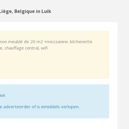
iège, Belgique in Luik
o non meublé de 20 m2 +mezzanine. kitchenette
, chauffage central, wifi
aar.
adverteerder of is inmiddels verlopen.