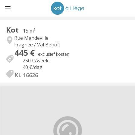
Kot
15 m²
Rue Mandeville
Fragnée / Val Benoît
445 €
exclusief kosten
250 €
/week
40 €
/dag
KL 16626