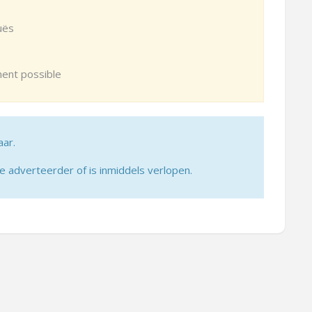
uës
ment possible
aar.
adverteerder of is inmiddels verlopen.