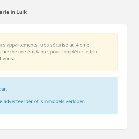
rie in Luik
urs appartements, très sécurisé au 4 eme,
echerche une étudiante, pour compléter le trio
t vous.
aar.
adverteerder of is inmiddels verlopen.