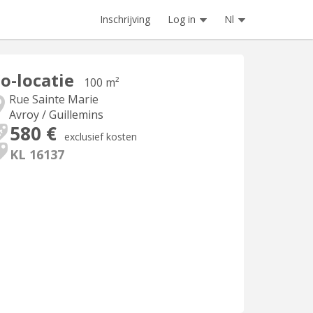
Inschrijving
Log in
Nl
o-locatie
100 m²
Rue Sainte Marie
Avroy / Guillemins
580 €
exclusief kosten
KL 16137