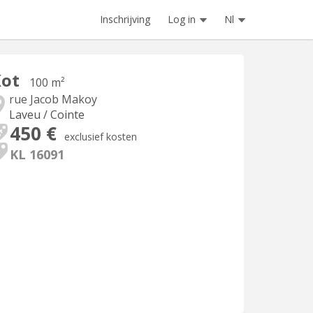
Inschrijving
Log in
Nl
Kot
100 m²
rue Jacob Makoy
Laveu / Cointe
450 €
exclusief kosten
KL 16091