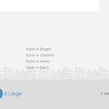
Koten in Bergen
Koten in Charleroi
Koten in Anvers
Koten in Gand
©
He