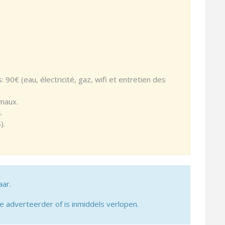
90€ (eau, électricité, gaz, wifi et entretien des
imaux.
.
).
.
aar.
adverteerder of is inmiddels verlopen.