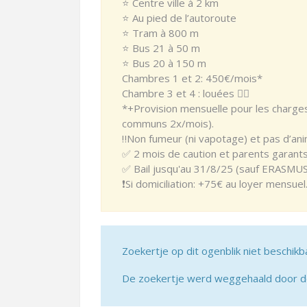
⭐️ Centre ville à 2 km
⭐️ Au pied de l’autoroute
⭐️ Tram à 800 m
⭐️ Bus 21 à 50 m
⭐️ Bus 20 à 150 m
Chambres 1 et 2: 450€/mois*
Chambre 3 et 4 : louées 👍🏻
*+Provision mensuelle pour les charges: 
communs 2x/mois).
‼️Non fumeur (ni vapotage) et pas d’an
✅ 2 mois de caution et parents garants
✅ Bail jusqu'au 31/8/25 (sauf ERASMUS
❗️Si domiciliation: +75€ au loyer mensuel
Zoekertje op dit ogenblik niet beschikb
De zoekertje werd weggehaald door de 