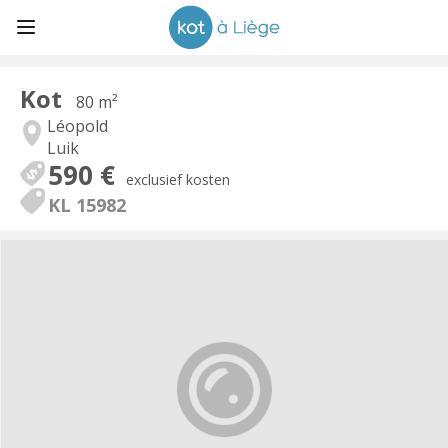
Kot
80 m²
Léopold
Luik
590 €
exclusief kosten
KL 15982