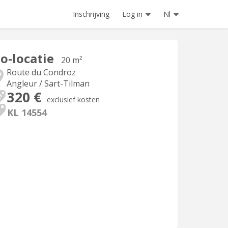
Inschrijving
Log in
Nl
o-locatie
20 m²
Route du Condroz
Angleur / Sart-Tilman
320 €
exclusief kosten
KL 14554