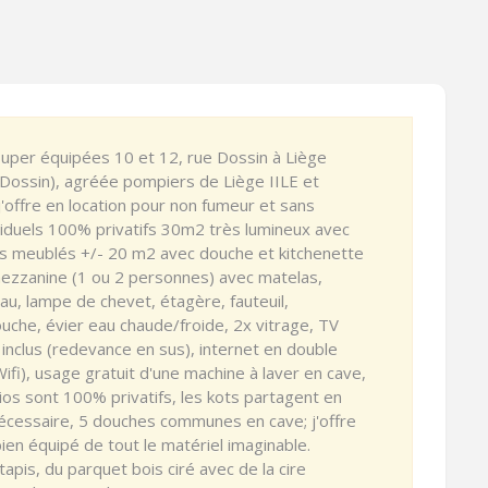
uper équipées 10 et 12, rue Dossin à Liège
 Dossin), agréée pompiers de Liège IILE et
 j'offre en location pour non fumeur et sans
viduels 100% privatifs 30m2 très lumineux avec
ots meublés +/- 20 m2 avec douche et kitchenette
ezzanine (1 ou 2 personnes) avec matelas,
u, lampe de chevet, étagère, fauteuil,
uche, évier eau chaude/froide, 2x vitrage, TV
inclus (redevance en sus), internet en double
 Wifi), usage gratuit d'une machine à laver en cave,
ios sont 100% privatifs, les kots partagent en
écessaire, 5 douches communes en cave; j'offre
ien équipé de tout le matériel imaginable.
apis, du parquet bois ciré avec de la cire