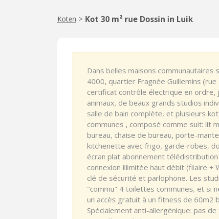
Kot 30 m² rue Dossin in Luik
Koten
>
Dans belles maisons communautaires s
4000, quartier Fragnée Guillemins (rue
certificat contrôle électrique en ordre,
animaux, de beaux grands studios indi
salle de bain complète, et plusieurs k
communes , composé comme suit: lit m
bureau, chaise de bureau, porte-mantea
kitchenette avec frigo, garde-robes, do
écran plat abonnement télédistribution 
connexion illimitée haut débit (filaire +
clé de sécurité et parlophone. Les stud
"commu" 4 toilettes communes, et si n
un accès gratuit à un fitness de 60m2 b
Spécialement anti-allergénique: pas de t