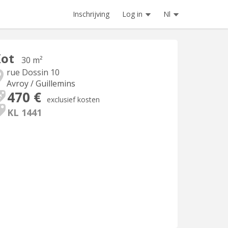
Inschrijving
Log in
Nl
Kot
30 m²
rue Dossin 10
Avroy / Guillemins
470 €
exclusief kosten
KL 1441