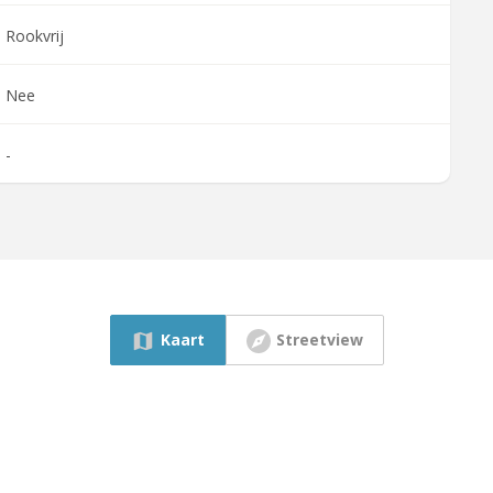
Rookvrij
Nee
-
Kaart
Streetview