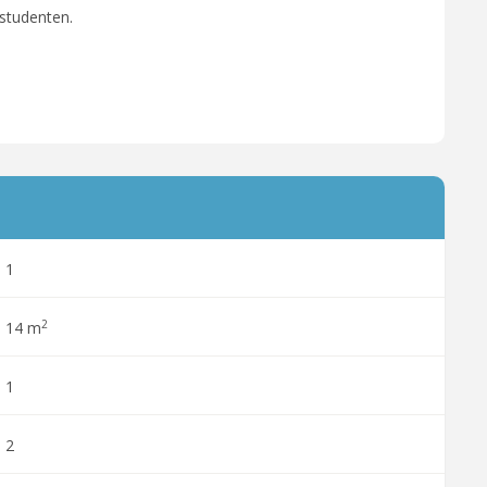
 studenten.
1
2
14 m
1
2