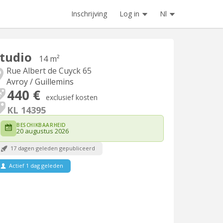
Inschrijving
Log in
Nl
tudio
14 m²
Rue Albert de Cuyck 65
Avroy / Guillemins
440 €
exclusief kosten
KL 14395
BESCHIKBAARHEID
20 augustus 2026
17 dagen geleden gepubliceerd
Actief 1 dag geleden