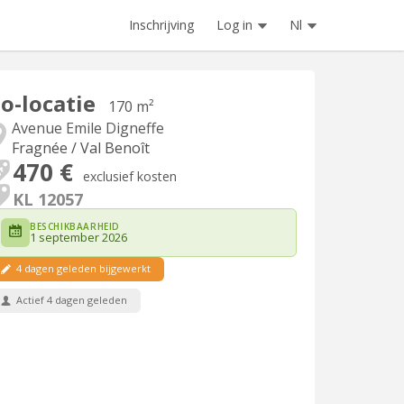
Inschrijving
Log in
Nl
o-locatie
170 m²
Avenue Emile Digneffe
Fragnée / Val Benoît
470 €
exclusief kosten
KL 12057
BESCHIKBAARHEID
1 september 2026
4 dagen geleden bijgewerkt
Actief 4 dagen geleden