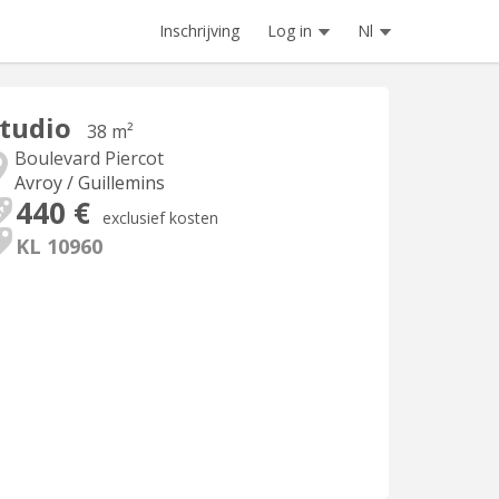
Inschrijving
Log in
Nl
tudio
38 m²
Boulevard Piercot
Avroy / Guillemins
440 €
exclusief kosten
KL 10960