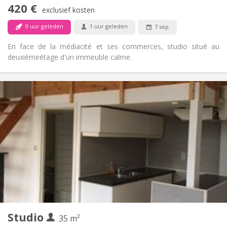
Rookvrij
Roker:
420 €
exclusief kosten
Nee
Huisdieren:
9 uur geleden
1 uur geleden
7 sep
En face de la médiacité et ses commerces, studio situé au
deuxièmeétage d'un immeuble calme.
Praktische Informatie
420 €
Huur:
80 €
Kosten:
12 maanden
Duur:
Toegelaten
Domiciliëring:
Inrichting
Privaat
Badkamer:
in de kamer
Keuken:
2
40 m
Oppervlakte:
3
Private kamers:
Andere
Studio
35 m²
Rustig
Sfeer: