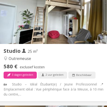
12 maanden
Duur:
Met voorwaarden
Domiciliëring:
Inrichting
Privaat
Badkamer:
in de kamer
Keuken:
2
30 m
Oppervlakte:
2
Private kamers:
Andere
Studio
25 m²
Ernstig, rustig, hartelijk
Sfeer:
Nee
Toegang voor PBM:
Outremeuse
Rookvrij
Roker:
580 €
exclusief kosten
Nee
Huisdieren:
3 dagen geleden
2 uur geleden
Beschikbaar
🏡 Studio – Idéal Étudiant(e) / Jeune Professionnel 📍
Emplacement idéal : Vue périphérique face à la Meuse, à 10 min
du centre,...