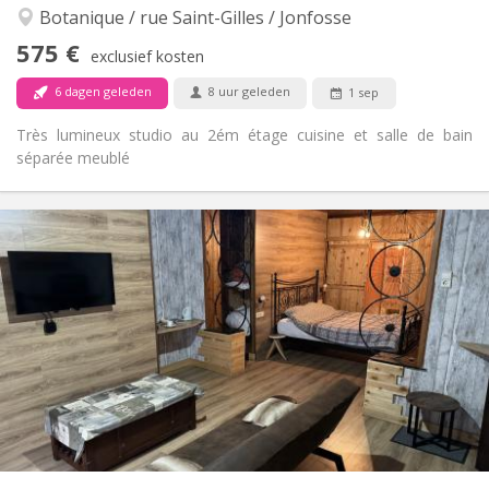
Nee
Toegang voor PBM:
Botanique / rue Saint-Gilles / Jonfosse
Rookvrij
Roker:
575 €
exclusief kosten
Nee
Huisdieren:
6 dagen geleden
8 uur geleden
1 sep
Très lumineux studio au 2ém étage cuisine et salle de bain
séparée meublé
Praktische Informatie
575 €
Huur:
150 €
Kosten:
12 maanden
Duur:
Met voorwaarden
Domiciliëring:
Inrichting
Privaat
Badkamer:
Privé (aparte kamer)
Keuken:
2
40 m
Oppervlakte:
3
Private kamers:
Andere