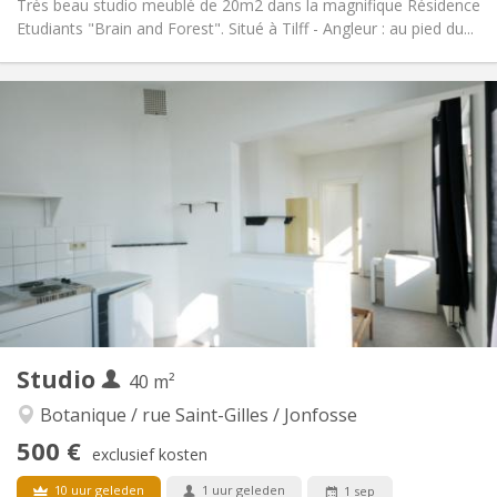
Très beau studio meublé de 20m2 dans la magnifique Résidence
Etudiants "Brain and Forest". Situé à Tilff - Angleur : au pied du...
Praktische Informatie
510 €
Huur:
110 €
Kosten:
12 maanden
Duur:
Met voorwaarden
Domiciliëring:
Inrichting
Privaat
Badkamer:
in de kamer
Keuken:
2
20 m
Oppervlakte:
2
Private kamers:
Andere
Studio
40 m²
Gemeenschappelijk, ernstig, hartelijk, rustig
Sfeer:
Nee
Toegang voor PBM:
Botanique / rue Saint-Gilles / Jonfosse
Rookvrij
Roker:
500 €
exclusief kosten
Nee
Huisdieren:
10 uur geleden
1 uur geleden
1 sep