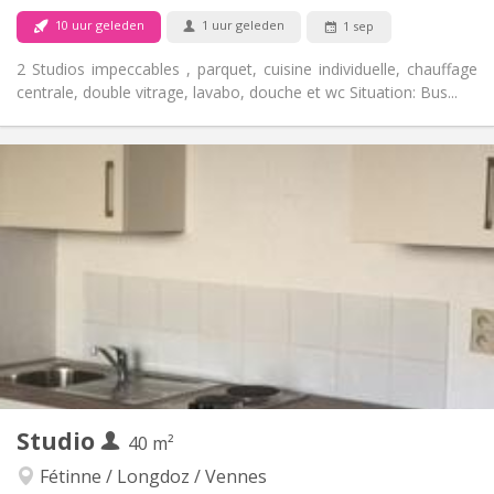
10 uur geleden
1 uur geleden
1 sep
2 Studios impeccables , parquet, cuisine individuelle, chauffage
centrale, double vitrage, lavabo, douche et wc Situation: Bus...
Praktische Informatie
550 € (275 €/pers.)
Huur:
100 € (50 €/pers.)
Kosten:
12 maanden
Duur:
Nee
Domiciliëring:
Inrichting
Privaat
Badkamer:
Privé (aparte kamer)
Keuken:
2
35 m
Oppervlakte:
3
Private kamers:
Andere
Studio
40 m²
Ernstig
Sfeer:
Nee
Toegang voor PBM:
Fétinne / Longdoz / Vennes