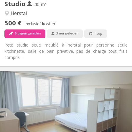
Studio
40 m²
Ernstig, rustig
Sfeer:
Nee
Toegang voor PBM:
Herstal
Rookvrij
Roker:
500 €
exclusief kosten
Nee
Huisdieren:
6 dagen geleden
3 uur geleden
1 sep
Petit studio situé meublé à herstal pour personne seule
kitchinette, salle de bain privative. pas de charge tout frais
compris...
Praktische Informatie
500 €
Huur:
50 €
Kosten:
per maand
Duur:
Toegelaten
Domiciliëring:
Inrichting
Privaat
Badkamer:
Privé (aparte kamer)
Keuken:
2
40 m
Oppervlakte: