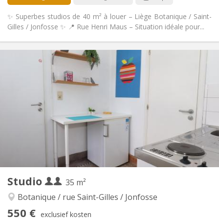
✨ Superbes studios de 40 m² à louer – Liège Botanique / Saint-
Gilles / Jonfosse ✨ 📍 Rue Henri Maus – Situation idéale pour...
Praktische Informatie
500 €
Huur:
160 €
Kosten:
12 maanden
Duur:
Nee
Domiciliëring:
Inrichting
Privaat
Badkamer:
Privé (aparte kamer)
Keuken:
2
40 m
Oppervlakte:
4
Private kamers:
Andere
Studio
35 m²
Ernstig
Sfeer:
Nee
Toegang voor PBM:
Botanique / rue Saint-Gilles / Jonfosse
Rookvrij
Roker:
550 €
exclusief kosten
Nee
Huisdieren: