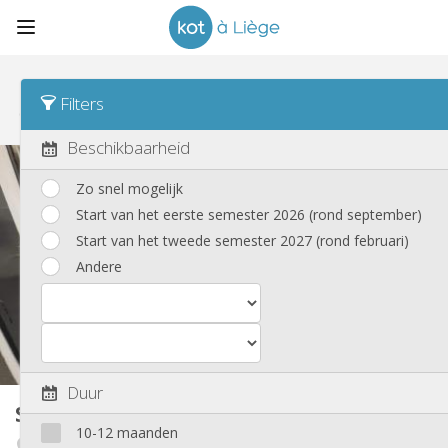
Sorteren
Laatste activiteit Asc
Filters
Studio's
(33)
Beschikbaarheid
Zo snel mogelijk
Start van het eerste semester 2026 (rond september)
Start van het tweede semester 2027 (rond februari)
Andere
Duur
Studio
35 m²
10-12 maanden
Cathédrale / Sauvenière / Saint-Denis