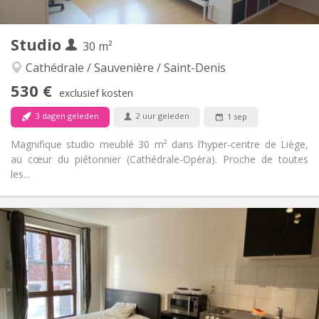
1
Private kamers:
Andere
Studio
30 m²
Rustig
Sfeer:
Nee
Toegang voor PBM:
Cathédrale / Sauvenière / Saint-Denis
Rookvrij
Roker:
530 €
exclusief kosten
Nee
Huisdieren:
3 dagen geleden
2 uur geleden
1 sep
Magnifique studio meublé 30 m² dans l’hyper-centre de Liège,
au cœur du piétonnier (Cathédrale-Opéra). Proche de toutes
les...
Praktische Informatie
530 €
Huur:
100 €
Kosten:
12 maanden
Duur:
Nee
Domiciliëring:
Inrichting