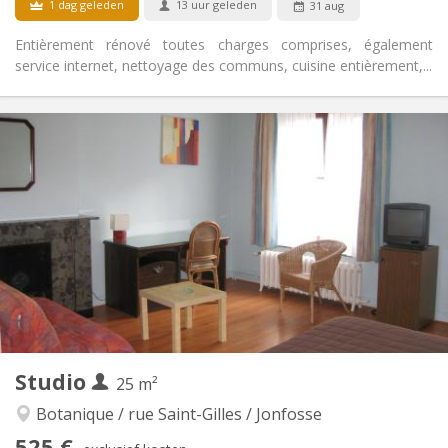
1 dag geleden
13 uur geleden
31 aug
Entièrement rénové toutes charges comprises, également
service internet, nettoyage des communs, cuisine entièrement,...
Praktische Informatie
450 €
Huur:
110 €
Kosten:
12 maanden
Duur:
Met voorwaarden
Domiciliëring:
Inrichting
Privaat
Badkamer:
Privé (aparte kamer)
Keuken:
2
29 m
Oppervlakte:
3
Private kamers:
Andere
Studio
25 m²
Ernstig, rustig, hartelijk
Sfeer:
Nee
Toegang voor PBM:
Botanique / rue Saint-Gilles / Jonfosse
Rookvrij
Roker:
525 €