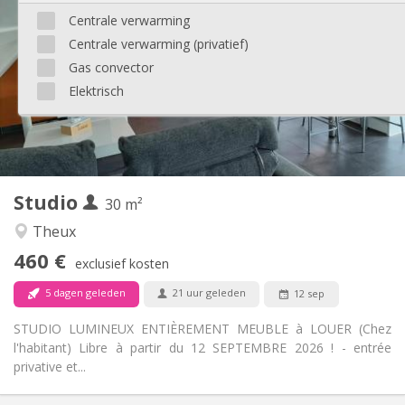
150 €
Kosten:
Centrale verwarming
5-6 maanden, 3-4 maanden, per maand, wekelijks
Duur:
Centrale verwarming (privatief)
Met voorwaarden
Domiciliëring:
Gas convector
Inrichting
Elektrisch
Privaat
Badkamer:
in de kamer
Keuken:
2
35 m
Oppervlakte:
2
Private kamers:
Andere
Studio
30 m²
Rustig, hartelijk
Sfeer:
Nee
Toegang voor PBM:
Theux
Rookvrij
Roker:
460 €
exclusief kosten
Nee
Huisdieren:
5 dagen geleden
21 uur geleden
12 sep
STUDIO LUMINEUX ENTIÈREMENT MEUBLE à LOUER (Chez
l'habitant) Libre à partir du 12 SEPTEMBRE 2026 ! - entrée
privative et...