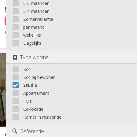
5-6 maanden
570 €
exclusief kosten
3-4 maanden
Zomervakantie
6 dagen geleden
4 dagen geleden
Beschikbaar
per maand
Plusieurs beaux studios étudiants meublés tel que, parfait état
wekelijks
et tout confort qui se libèrent entre juillet et le 30/08, !!...
Dagelijks
Praktische Informatie
Type woning
570 €
Huur:
Kot
165 €
Kosten:
12 maanden
Duur:
Kot bij bewoner
Nee
Domiciliëring:
Studio
Inrichting
Appartement
Huis
Privaat
Badkamer:
Privé (aparte kamer)
Keuken:
Co-locatie
2
35 m
Oppervlakte:
Kamer in residentie
3
Private kamers:
Andere
Referentie
Studio
20 m²