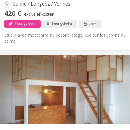
Nee
Toegang voor PBM:
Fétinne / Longdoz / Vennes
Rookvrij
Roker:
420 €
exclusief kosten
Nee
Huisdieren:
9 uur geleden
1 uur geleden
7 sep
Studio avec mezzanine au second étage. Vue sur les jardins au
calme.
Praktische Informatie
420 €
Huur:
80 €
Kosten:
12 maanden
Duur:
Toegelaten
Domiciliëring:
Inrichting
Privaat
Badkamer:
in de kamer
Keuken:
2
35 m
Oppervlakte:
2
Private kamers:
Andere