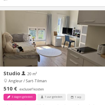
Praktische Informatie
330 €
Huur:
40 €
Kosten:
12 maanden
Duur:
Nee
Domiciliëring:
Inrichting
Privaat
Badkamer:
in de kamer
Keuken:
2
20 m
Oppervlakte:
1
Private kamers:
Andere
Studio
20 m²
Rustig
Sfeer:
Nee
Toegang voor PBM:
Angleur / Sart-Tilman
Rookvrij
Roker:
510 €
exclusief kosten
Nee
Huisdieren:
3 dagen geleden
1 uur geleden
1 sep