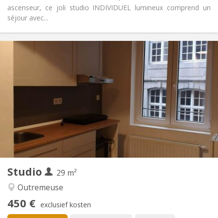
ascenseur, ce joli studio INDIVIDUEL lumineux comprend un
séjour avec...
Praktische Informatie
500 €
Huur:
25 €
Kosten:
12 maanden, 5-6 maanden
Duur:
Nee
Domiciliëring:
Inrichting
Privaat
Badkamer:
in de kamer
Keuken:
2
20 m
Oppervlakte:
2
Private kamers:
Andere
Studio
29 m²
Rustig, ernstig
Sfeer:
Nee
Toegang voor PBM:
Outremeuse
Rookvrij
Roker:
450 €
exclusief kosten
Nee
Huisdieren: