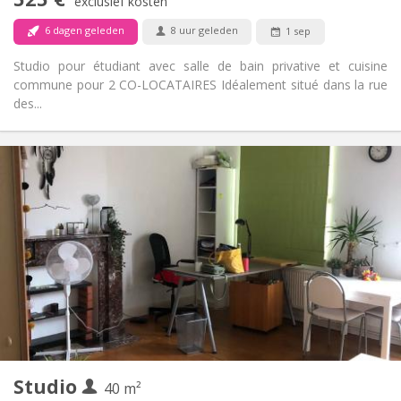
exclusief kosten
Nee
Huisdieren:
6 dagen geleden
8 uur geleden
1 sep
Studio pour étudiant avec salle de bain privative et cuisine
commune pour 2 CO-LOCATAIRES Idéalement situé dans la rue
des...
Praktische Informatie
525 €
Huur:
150 €
Kosten:
12 maanden
Duur:
Nee
Domiciliëring:
Inrichting
Privaat
Badkamer:
Gemeenschappelijk
Keuken:
2
25 m
Oppervlakte:
2
Private kamers:
Andere
Studio
40 m²
Hartelijk, rustig, ernstig
Sfeer: