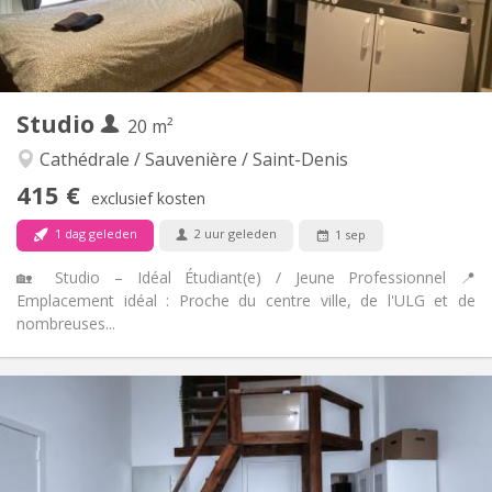
Privaat
Badkamer:
Privé (aparte kamer)
Keuken:
2
30 m
Oppervlakte:
3
Private kamers:
Andere
Studio
20 m²
Rustig, ernstig
Sfeer:
Nee
Toegang voor PBM:
Cathédrale / Sauvenière / Saint-Denis
Rookvrij
Roker:
415 €
exclusief kosten
Nee
Huisdieren:
1 dag geleden
2 uur geleden
1 sep
🏡 Studio – Idéal Étudiant(e) / Jeune Professionnel 📍
Emplacement idéal : Proche du centre ville, de l'ULG et de
nombreuses...
Praktische Informatie
415 €
Huur:
170 €
Kosten:
12 maanden
Duur:
Toegelaten
Domiciliëring: