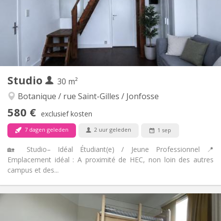
Inrichting
Privaat
Badkamer:
in de kamer
Keuken:
2
20 m
Oppervlakte:
2
Private kamers:
Andere
Studio
30 m²
Rustig, ernstig
Sfeer:
Nee
Toegang voor PBM:
Botanique / rue Saint-Gilles / Jonfosse
Rookvrij
Roker:
580 €
exclusief kosten
Nee
Huisdieren:
7 dagen geleden
2 uur geleden
1 sep
🏡 Studio– Idéal Étudiant(e) / Jeune Professionnel 📍
Emplacement idéal : A proximité de HEC, non loin des autres
campus et des...
Praktische Informatie
580 €
Huur:
170 €
Kosten: