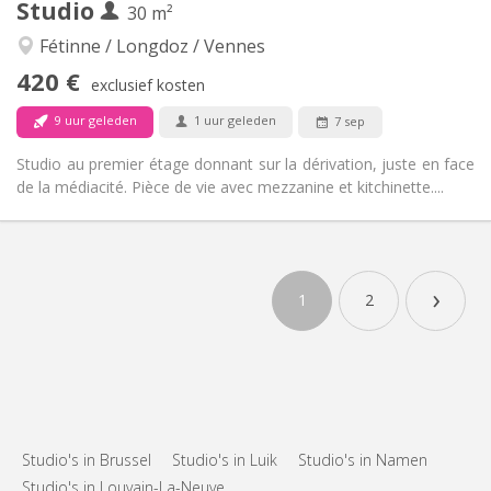
Studio
30 m²
Rustig
Sfeer:
Nee
Toegang voor PBM:
Fétinne / Longdoz / Vennes
Rookvrij
Roker:
420 €
exclusief kosten
Nee
Huisdieren:
9 uur geleden
1 uur geleden
7 sep
Studio au premier étage donnant sur la dérivation, juste en face
de la médiacité. Pièce de vie avec mezzanine et kitchinette....
Praktische Informatie
420 €
Huur:
›
80 €
Kosten:
1
2
12 maanden
Duur:
Toegelaten
Domiciliëring:
Inrichting
Privaat
Badkamer:
in de kamer
Keuken:
2
30 m
Oppervlakte:
Studio's in Brussel
Studio's in Luik
Studio's in Namen
2
Private kamers:
Studio's in Louvain-La-Neuve