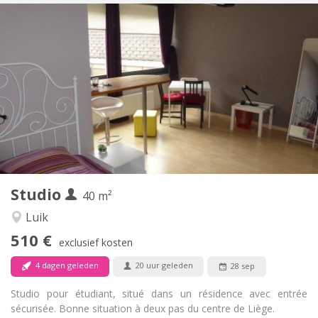
Praktische Informatie
460 €
Huur:
30 €
Kosten:
12 maanden, 11 maanden, 10 maanden, 5-6
Duur:
maanden
Nee
Domiciliëring:
Inrichting
Privaat
Badkamer:
Privé (aparte kamer)
Keuken:
2
30 m
Oppervlakte:
3
Private kamers:
Studio
40 m²
Andere
Ernstig, rustig
Sfeer:
Luik
Nee
Toegang voor PBM:
510 €
exclusief kosten
Rookvrij
Roker:
Nee
Huisdieren:
4 dagen geleden
20 uur geleden
28 sep
Studio pour étudiant, situé dans un résidence avec entrée
sécurisée. Bonne situation à deux pas du centre de Liège.