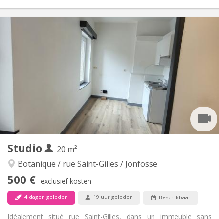
Praktische Informatie
510 €
Huur:
60 €
Kosten:
11 maanden
Duur:
Toegelaten
Domiciliëring:
Inrichting
Privaat
Badkamer:
Privé (aparte kamer)
Keuken:
2
40 m
Oppervlakte:
0
Private kamers:
Andere
Studio
20 m²
Rustig
Sfeer:
Ja
Toegang voor PBM:
Botanique / rue Saint-Gilles / Jonfosse
Rookvrij
Roker:
500 €
exclusief kosten
Nee
Huisdieren:
4 dagen geleden
19 uur geleden
Beschikbaar
Idéalement situé rue Saint-Gilles, dans un immeuble sans