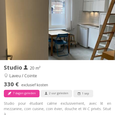
Praktische Informatie
580 €
Huur:
170 €
Kosten:
12 maanden
Duur:
Met voorwaarden
Domiciliëring:
Inrichting
Privaat
Badkamer:
in de kamer
Keuken:
2
25 m
Oppervlakte:
2
Private kamers:
Andere
Studio
20 m²
Rustig, ernstig
Sfeer:
Nee
Toegang voor PBM:
Laveu / Cointe
Rookvrij
Roker:
330 €
exclusief kosten
Nee
Huisdieren:
7 dagen geleden
2 uur geleden
1 sep
Studio pour étudiant calme exclusivement, avec lit en
mezzanine, coin cuisine, coin évier, douche et W-C privés. Situé
à...