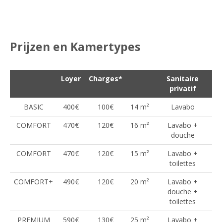
Prijzen en Kamertypes
Loyer
Charges*
Sanitaire
privatif
BASIC
400€
100€
14 m²
Lavabo
COMFORT
470€
120€
16 m²
Lavabo +
douche
COMFORT
470€
120€
15 m²
Lavabo +
toilettes
COMFORT+
490€
120€
20 m²
Lavabo +
douche +
toilettes
PREMIUM
590€
130€
25 m²
Lavabo +