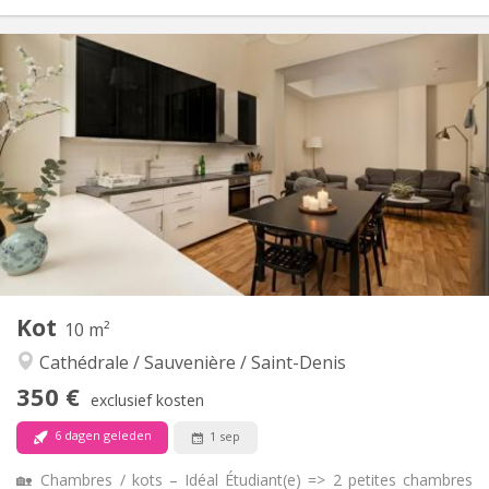
Praktische Informatie
350 €
Huur:
110 €
Kosten:
12 maanden
Duur:
Met voorwaarden
Domiciliëring:
Inrichting
Gemeenschappelijk
Badkamer:
Gemeenschappelijk
Keuken:
2
100 m
Oppervlakte:
1
Private kamers:
Andere
Kot
10 m²
Rustig, gemeenschappelijk, ernstig, hartelijk
Sfeer:
Cathédrale / Sauvenière / Saint-Denis
Nee
Toegang voor PBM:
Rookvrij
Roker:
350 €
exclusief kosten
Nee
Huisdieren:
6 dagen geleden
1 sep
🏡 Chambres / kots – Idéal Étudiant(e) => 2 petites chambres