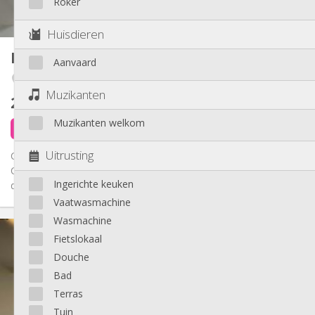
Roker
2
25 m
Oppervlakte:
1
Private kamers:
Huisdieren
Andere
Kot
12 m²
Aanvaard
Ernstig
Sfeer:
Angleur / Sart-Tilman
Nee
Toegang voor PBM:
Rookvrij
Roker:
Muzikanten
260 €
exclusief kosten
Nee
Huisdieren:
Muzikanten welkom
6 dagen geleden
1 sep
Uitrusting
Chambre meublée de 12m2 pour étudiant, au 2ème étage.
Cuisine, salle de bain et petite terrasse partagées. Les meubles
Ingerichte keuken
de la...
Vaatwasmachine
Wasmachine
Praktische Informatie
Fietslokaal
260 €
Huur:
Douche
98 €
Kosten:
12 maanden
Duur:
Bad
Nee
Domiciliëring:
Terras
Inrichting
Tuin