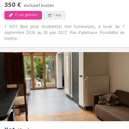
Rookvrij
Roker:
350 €
exclusief kosten
Nee
Huisdieren:
11 uur geleden
1 sep
1 KOT libre pour étudiant(e) non fumeur(se), à louer du 1
septembre 2026 au 30 juin 2027. Pas d'animaux. Possibilité de
mettre...
Praktische Informatie
350 €
Huur:
50 €
Kosten:
10 maanden
Duur:
Nee
Domiciliëring:
Inrichting
Gemeenschappelijk
Badkamer:
Gemeenschappelijk
Keuken:
2
16 m
Oppervlakte:
1
Private kamers:
Andere