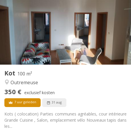
340 €
Huur:
50 €
Kosten:
12 maanden
Duur:
Nee
Domiciliëring:
Inrichting
Gemeenschappelijk
Badkamer:
Gemeenschappelijk
Keuken:
2
20 m
Oppervlakte:
1
Private kamers:
Andere
Kot
100 m²
Gemeenschappelijk, ernstig, hartelijk, rustig
Sfeer:
Outremeuse
Nee
Toegang voor PBM:
Rookvrij
Roker:
350 €
exclusief kosten
Nee
Huisdieren:
7 uur geleden
31 aug
Kots ( colocation) Parties communes agréables, cour intérieure
Grande Cuisine , Salon, emplacement vélo Nouveaux tapis dans
les...