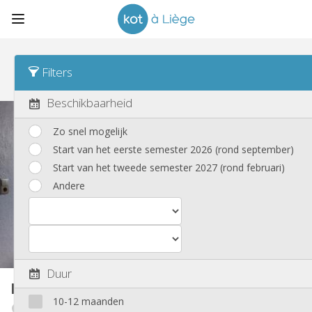
Sorteren
Weektarief Asc
Filters
Nieuwe zoekertjes
(147)
Beschikbaarheid
Zo snel mogelijk
Start van het eerste semester 2026 (rond september)
Start van het tweede semester 2027 (rond februari)
Andere
Duur
Kot
25 m²
10-12 maanden
Laveu / Cointe