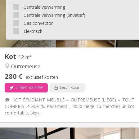
Nee
Domiciliëring:
Centrale verwarming
Inrichting
Centrale verwarming (privatief)
Gemeenschappelijk
Badkamer:
Gas convector
Gemeenschappelijk
Keuken:
Elektrisch
2
12 m
Oppervlakte:
1
Private kamers:
Andere
Kot
12 m²
Rustig
Sfeer:
Outremeuse
Nee
Toegang voor PBM:
Rookvrij
Roker:
280 €
exclusief kosten
Nee
Huisdieren:
3 dagen geleden
Beschikbaar
🎓 KOT ÉTUDIANT MEUBLÉ – OUTREMEUSE (LIÈGE) – TOUT
COMPRIS 📍 Rue du Parlement – 4020 Liège Tu cherches un kot
confortable, bien...
Praktische Informatie
280 €
Huur: