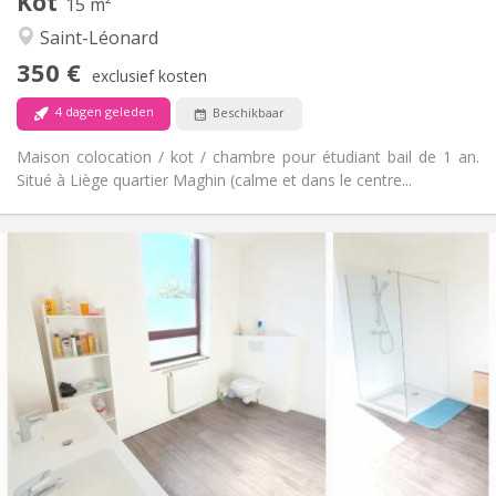
Kot
15 m²
Ernstig, hartelijk, rustig
Sfeer:
Saint-Léonard
Nee
Toegang voor PBM:
Rookvrij
Roker:
350 €
exclusief kosten
Nee
Huisdieren:
4 dagen geleden
Beschikbaar
Maison colocation / kot / chambre pour étudiant bail de 1 an.
Situé à Liège quartier Maghin (calme et dans le centre...
Praktische Informatie
350 €
Huur:
70 €
Kosten:
12 maanden
Duur:
Nee
Domiciliëring:
Inrichting
Gemeenschappelijk
Badkamer:
Gemeenschappelijk
Keuken:
2
15 m
Oppervlakte:
1
Private kamers: