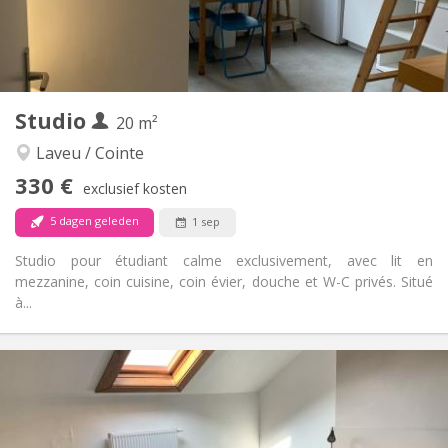
Inrichting
Gemeenschappelijk
Badkamer:
Gemeenschappelijk
Keuken:
2
108 m
Oppervlakte:
1
Private kamers:
Studio
20 m²
Andere
Rustig, hartelijk
Sfeer:
Laveu / Cointe
Nee
Toegang voor PBM:
330 €
exclusief kosten
Rookvrij
Roker:
Nee
Huisdieren:
5 dagen geleden
1 sep
Studio pour étudiant calme exclusivement, avec lit en
mezzanine, coin cuisine, coin évier, douche et W-C privés. Situé
à...
Praktische Informatie
330 €
Huur:
40 €
Kosten:
12 maanden
Duur:
Nee
Domiciliëring: