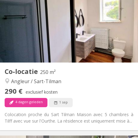
90 €
Kosten:
12 maanden
Duur:
Nee
Domiciliëring:
Inrichting
Gemeenschappelijk
Badkamer:
Gemeenschappelijk
Keuken:
2
12 m
Oppervlakte:
1
Private kamers:
Andere
Co-locatie
250 m²
Rustig
Sfeer:
Angleur / Sart-Tilman
Nee
Toegang voor PBM:
Rookvrij
Roker:
290 €
exclusief kosten
Nee
Huisdieren:
4 dagen geleden
1 sep
Colocation proche du Sart Tilman Maison avec 5 chambres à
Tilff avec vue sur l'Ourthe. La résidence est uniquement mise à...