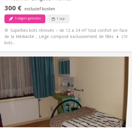
Rookvrij
Roker:
300 €
exclusief kosten
Nee
Huisdieren:
5 dagen geleden
1 sep
🌸 Superbes kots rénovés – de 12 a 24 m² tout confort en face
de la Médiacité , Liège composé exclusivement de filles 👧 (10
kots...
Praktische Informatie
300 €
Huur:
100 €
Kosten:
12 maanden
Duur:
Toegelaten
Domiciliëring:
Inrichting
Gemeenschappelijk
Badkamer:
Gemeenschappelijk
Keuken:
2
24 m
Oppervlakte:
1
Private kamers:
Andere