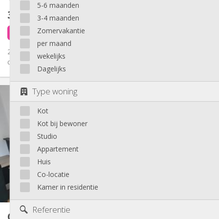
5-6 maanden
390 €
exclusief kosten
3-4 maanden
Zomervakantie
4 dagen geleden
1 sep
per maand
2 KOTS Meublés impeccables, parquet, cuisine individuelle,
wekelijks
chauffage centrale, double vitrage, lavabo, douche et wc, Cour...
Dagelijks
Praktische Informatie
Type woning
390 €
Huur:
Kot
120 €
Kosten:
12 maanden
Duur:
Kot bij bewoner
Nee
Domiciliëring:
Studio
Inrichting
Appartement
Huis
Gemeenschappelijk
Badkamer:
Privé (aparte kamer)
Keuken:
Co-locatie
2
25 m
Oppervlakte:
Kamer in residentie
1
Private kamers:
Andere
Referentie
Co-locatie
40 m²