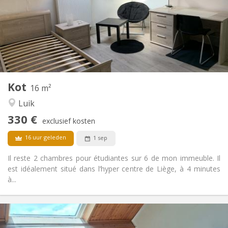
Inrichting
Privaat
Badkamer:
in de kamer
Keuken:
2
20 m
Oppervlakte:
1
Private kamers:
Andere
Kot
16 m²
Rustig
Sfeer:
Luik
Nee
Toegang voor PBM:
Rookvrij
Roker:
330 €
exclusief kosten
Nee
Huisdieren:
16 uur geleden
1 sep
Il reste 2 chambres pour étudiantes sur 6 de mon immeuble. Il
est idéalement situé dans l’hyper centre de Liège, à 4 minutes
à...
Praktische Informatie
330 €
Huur: