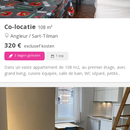
Gemeenschappelijk
Keuken:
2
12 m
Oppervlakte:
1
Private kamers:
Andere
Co-locatie
108 m²
Gemeenschappelijk
Sfeer:
Angleur / Sart-Tilman
Nee
Toegang voor PBM:
Rookvrij
Roker:
320 €
exclusief kosten
Nee
Huisdieren:
3 dagen geleden
1 sep
Dans un vaste appartement de 108 m2, au premier étage, avec
grand living, cuisine équipée, salle de bain, WC séparé, petite...
Praktische Informatie
320 €
Huur:
90 €
Kosten:
12 maanden, 11 maanden, 10 maanden, 5-6
Duur:
maanden
Nee
Domiciliëring: