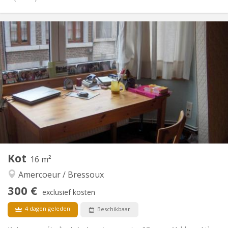
Praktische Informatie
290 €
Huur:
120 €
Kosten:
10 maanden
Duur:
Nee
Domiciliëring:
Inrichting
Gemeenschappelijk
Badkamer:
Gemeenschappelijk
Keuken:
2
20 m
Oppervlakte:
1
Private kamers:
Andere
Kot
16 m²
Ernstig, rustig
Sfeer:
Amercoeur / Bressoux
Nee
Toegang voor PBM:
Rookvrij
Roker:
300 €
exclusief kosten
Nee
Huisdieren:
4 dagen geleden
Beschikbaar