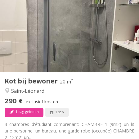
Praktische Informatie
290 €
Huur:
50 €
Kosten:
12 maanden
Duur:
Met voorwaarden
Domiciliëring:
Inrichting
Gemeenschappelijk
Badkamer:
Gemeenschappelijk
Keuken:
2
250 m
Oppervlakte:
1
Private kamers:
Andere
Kot bij bewoner
20 m²
Hartelijk, rustig, gemeenschappelijk, ernstig
Sfeer:
Saint-Léonard
Nee
Toegang voor PBM:
Rookvrij
Roker:
290 €
exclusief kosten
Toegestaan
Huisdieren:
1 dag geleden
1 sep
3 chambres d'étudiant comprenant: CHAMBRE 1 (9m2) un lit
une personne, un bureau, une garde robe (occupée) CHAMBRE
2 (12m2) un...