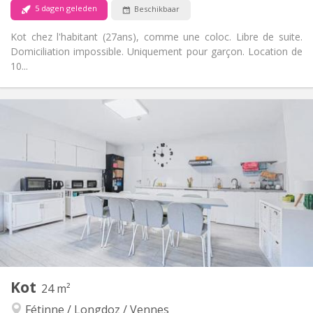
5 dagen geleden
Beschikbaar
Kot chez l'habitant (27ans), comme une coloc. Libre de suite.
Domiciliation impossible. Uniquement pour garçon. Location de
10...
Praktische Informatie
300 €
Huur:
150 €
Kosten:
12 maanden, 11 maanden, 10 maanden
Duur:
Nee
Domiciliëring:
Inrichting
Gemeenschappelijk
Badkamer:
Gemeenschappelijk
Keuken:
2
20 m
Oppervlakte:
1
Private kamers:
Andere
Kot
24 m²
Gemeenschappelijk, ernstig, hartelijk, rustig
Sfeer:
Fétinne / Longdoz / Vennes
Nee
Toegang voor PBM: