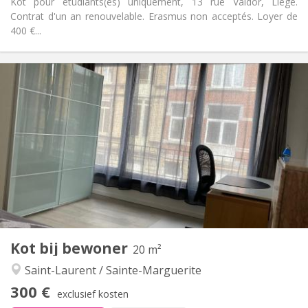
Kot pour étudiants(es) uniquement, 13 rue Valdor, Liège.
Contrat d'un an renouvelable. Erasmus non acceptés. Loyer de
400 €...
Praktische Informatie
300 €
Huur:
100 €
Kosten:
12 maanden
Duur:
Nee
Domiciliëring:
Inrichting
Gemeenschappelijk
Badkamer:
Gemeenschappelijk
Keuken:
2
16 m
Oppervlakte:
2
Private kamers:
Andere
Kot bij bewoner
20 m²
Ernstig
Sfeer:
Saint-Laurent / Sainte-Marguerite
Nee
Toegang voor PBM:
Rookvrij
Roker:
300 €
exclusief kosten
Nee
Huisdieren: