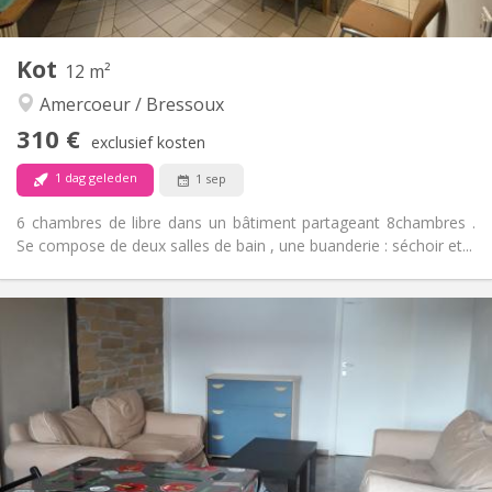
1
Private kamers:
Andere
Kot
12 m²
Ernstig
Sfeer:
Amercoeur / Bressoux
Nee
Toegang voor PBM:
Rookvrij
Roker:
310 €
exclusief kosten
Nee
Huisdieren:
1 dag geleden
1 sep
6 chambres de libre dans un bâtiment partageant 8chambres .
Se compose de deux salles de bain , une buanderie : séchoir et...
Praktische Informatie
310 €
Huur:
90 €
Kosten:
12 maanden
Duur:
Nee
Domiciliëring:
Inrichting
Gemeenschappelijk
Badkamer: