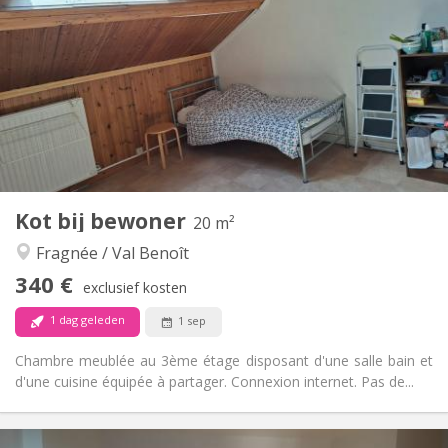
150 €
Kosten:
12 maanden
Duur:
Nee
Domiciliëring:
Inrichting
Privaat
Badkamer:
Gemeenschappelijk
Keuken:
2
16 m
Oppervlakte:
1
Private kamers:
Andere
Kot bij bewoner
20 m²
Hartelijk, ernstig, rustig
Sfeer:
Fragnée / Val Benoît
Nee
Toegang voor PBM:
Rookvrij
Roker:
340 €
exclusief kosten
Nee
Huisdieren:
1 dag geleden
1 sep
Chambre meublée au 3ème étage disposant d'une salle bain et
d'une cuisine équipée à partager. Connexion internet. Pas de...
Praktische Informatie