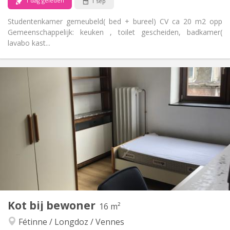
1 dag geleden
1 sep
Studentenkamer gemeubeld( bed + bureel) CV ca 20 m2 opp
Gemeenschappelijk: keuken , toilet gescheiden, badkamer(
lavabo kast...
Praktische Informatie
350 €
Huur:
25 €
Kosten:
12 maanden
Duur:
Nee
Domiciliëring:
Inrichting
Gemeenschappelijk
Badkamer:
Gemeenschappelijk
Keuken:
2
18 m
Oppervlakte:
1
Private kamers:
Andere
Kot bij bewoner
16 m²
Rustig, ernstig, hartelijk
Sfeer:
Fétinne / Longdoz / Vennes
Ja
Toegang voor PBM: