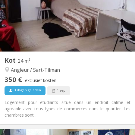
12 maanden
Duur:
Nee
Domiciliëring:
Inrichting
Gemeenschappelijk
Badkamer:
Gemeenschappelijk
Keuken:
2
120 m
Oppervlakte:
1
Private kamers:
Andere
Kot
24 m²
Hartelijk, rustig, ernstig, gemeenschappelijk
Sfeer:
Angleur / Sart-Tilman
Nee
Toegang voor PBM:
Roken ok
Roker:
350 €
exclusief kosten
Nee
Huisdieren:
3 dagen geleden
1 sep
Logement pour étudiants situé dans un endroit calme et
agréable avec tous types de commerces dans le quartier. Les
chambres sont...
Praktische Informatie