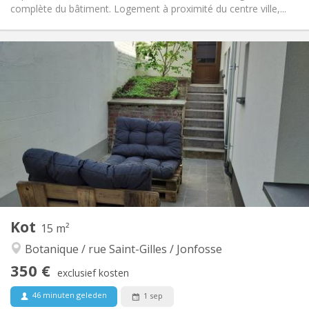
complète du bâtiment. Logement à proximité du centre ville,...
Praktische Informatie
350 €
Huur:
75 €
Kosten:
12 maanden
Duur:
Nee
Domiciliëring:
Inrichting
Gemeenschappelijk
Badkamer:
Gemeenschappelijk
Keuken:
2
40 m
Oppervlakte:
1
Private kamers:
Andere
Kot
15 m²
Hartelijk, gemeenschappelijk, rustig
Sfeer:
Botanique / rue Saint-Gilles / Jonfosse
Nee
Toegang voor PBM:
Rookvrij
Roker:
350 €
exclusief kosten
Nee
Huisdieren:
46 minuten geleden
1 sep