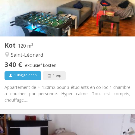
Inrichting
Gemeenschappelijk
Badkamer:
Gemeenschappelijk
Keuken:
2
200 m
Oppervlakte:
1
Private kamers:
Andere
Kot
120 m²
Rustig, ernstig, hartelijk, gemeenschappelijk
Sfeer:
Saint-Léonard
Ja
Toegang voor PBM:
Rookvrij
Roker:
340 €
exclusief kosten
Toegestaan
Huisdieren:
1 dag geleden
1 sep
Appartement de +-120m2 pour 3 étudiants en co-loc 1 chambre
a coucher par personne. Hyper calme. Tout est compris,
chauffage,...
Praktische Informatie
340 €
Huur:
50 €
Kosten: