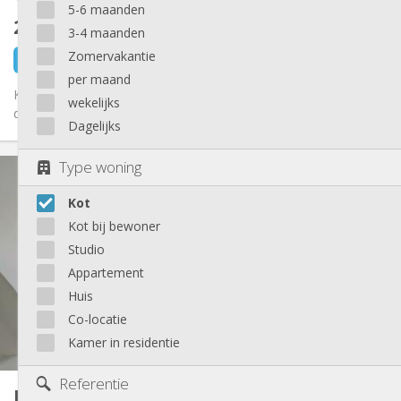
5-6 maanden
260 €
exclusief kosten
3-4 maanden
Zomervakantie
1 dag geleden
1 sep
per maand
Kot libre dans une maison de 6 kots et 1 studio. Kots tt équipés
wekelijks
de plus ou moins 15 m2, pas de domiciliation possible. Idéal...
Dagelijks
Praktische Informatie
Type woning
260 €
Huur:
Kot
90 €
Kosten:
12 maanden
Duur:
Kot bij bewoner
Nee
Domiciliëring:
Studio
Inrichting
Appartement
Huis
Gemeenschappelijk
Badkamer:
Gemeenschappelijk
Keuken:
Co-locatie
2
15 m
Oppervlakte:
Kamer in residentie
1
Private kamers:
Andere
Referentie
Kot
12 m²