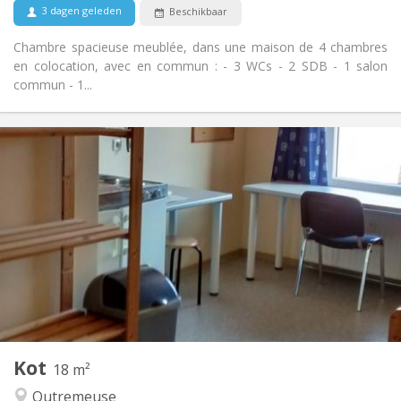
3 dagen geleden
Beschikbaar
Chambre spacieuse meublée, dans une maison de 4 chambres
en colocation, avec en commun : - 3 WCs - 2 SDB - 1 salon
commun - 1...
Praktische Informatie
325 €
Huur:
125 €
Kosten:
12 maanden
Duur:
Toegelaten
Domiciliëring:
Inrichting
Gemeenschappelijk
Badkamer:
Gemeenschappelijk
Keuken:
2
15 m
Oppervlakte:
1
Private kamers:
Andere
Kot
18 m²
Ernstig, rustig, hartelijk
Sfeer:
Outremeuse
Nee
Toegang voor PBM: