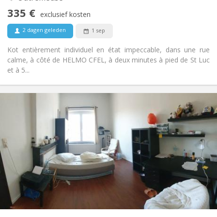
Rookvrij
Roker:
335 €
exclusief kosten
Nee
Huisdieren:
2 dagen geleden
1 sep
Kot entièrement individuel en état impeccable, dans une rue
calme, à côté de HELMO CFEL, à deux minutes à pied de St Luc
et à 5...
Praktische Informatie
335 €
Huur:
80 €
Kosten:
12 maanden
Duur:
Nee
Domiciliëring:
Inrichting
Privaat
Badkamer:
in de kamer
Keuken:
2
18 m
Oppervlakte:
2
Private kamers:
Andere