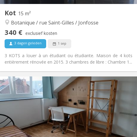
Andere
Kot
15 m²
Ernstig, hartelijk, rustig
Sfeer:
Botanique / rue Saint-Gilles / Jonfosse
Nee
Toegang voor PBM:
Rookvrij
Roker:
340 €
exclusief kosten
Nee
Huisdieren:
3 dagen geleden
1 sep
3 KOTS a louer à un étudiant ou étudiante. Maison de 4 kots
entièrement rénovée en 2015. 3 chambres de libre : Chambre 1...
Praktische Informatie
340 €
Huur:
90 €
Kosten:
12 maanden
Duur:
Nee
Domiciliëring:
Inrichting
Gemeenschappelijk
Badkamer:
Gemeenschappelijk
Keuken:
2
15 m
Oppervlakte: