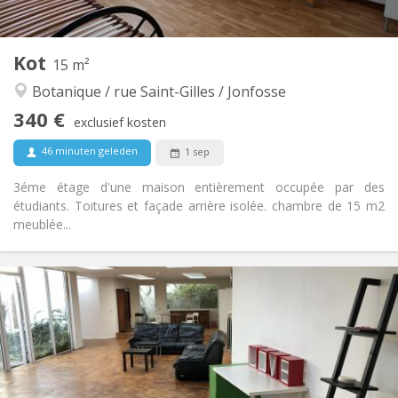
1
Private kamers:
Andere
Kot
15 m²
Gemeenschappelijk, ernstig, hartelijk, rustig
Sfeer:
Botanique / rue Saint-Gilles / Jonfosse
Nee
Toegang voor PBM:
Roken ok
Roker:
340 €
exclusief kosten
Nee
Huisdieren:
46 minuten geleden
1 sep
3éme étage d'une maison entièrement occupée par des
étudiants. Toitures et façade arrière isolée. chambre de 15 m2
meublée...
Praktische Informatie
340 €
Huur:
95 €
Kosten:
12 maanden
Duur:
Toegelaten
Domiciliëring:
Inrichting