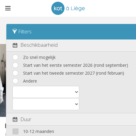
Sorteren
Type woning Desc
Filters
Koten
(88)
Beschikbaarheid
Zo snel mogelijk
Start van het eerste semester 2026 (rond september)
Start van het tweede semester 2027 (rond februari)
Andere
Duur
Kot
15 m²
10-12 maanden
Fétinne / Longdoz / Vennes