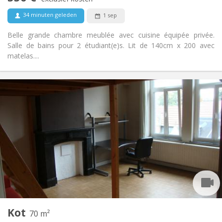
Nee
Huisdieren:
34 minuten geleden
1 sep
Belle grande chambre meublée avec cuisine équipée privée.
Salle de bains pour 2 étudiant(e)s. Lit de 140cm x 200 avec
matelas....
Praktische Informatie
350 €
Huur:
80 €
Kosten:
12 maanden
Duur:
Nee
Domiciliëring:
Inrichting
Gemeenschappelijk
Badkamer:
in de kamer
Keuken:
2
20 m
Oppervlakte:
1
Private kamers:
Andere
Kot
70 m²
Ernstig, rustig
Sfeer: