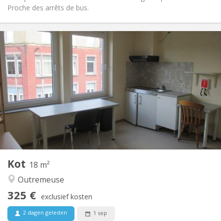
Proche des arrêts de bus.
Praktische Informatie
325 €
Huur:
90 €
Kosten:
12 maanden
Duur:
Met voorwaarden
Domiciliëring:
Inrichting
Privaat
Badkamer:
Gemeenschappelijk
Keuken:
2
20 m
Oppervlakte:
1
Private kamers:
Andere
Kot
18 m²
Ernstig, gemeenschappelijk, rustig
Sfeer:
Outremeuse
Nee
Toegang voor PBM:
Rookvrij
Roker:
325 €
exclusief kosten
Nee
Huisdieren:
2 dagen geleden
1 sep