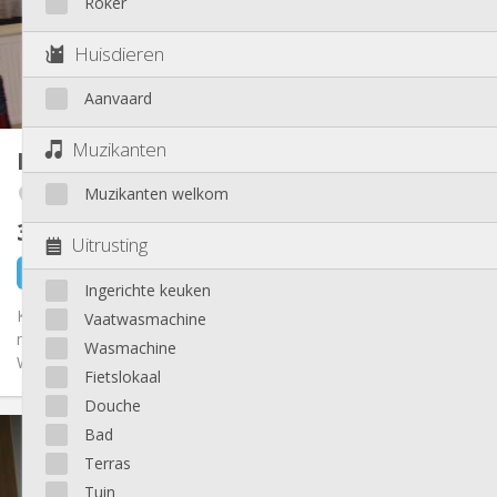
Roker
Inrichting
Gemeenschappelijk
Badkamer:
Huisdieren
Gemeenschappelijk
Keuken:
2
24 m
Oppervlakte:
Aanvaard
1
Private kamers:
Andere
Muzikanten
Kot
13 m²
Ernstig, hartelijk, rustig
Sfeer:
Muzikanten welkom
Angleur / Sart-Tilman
Nee
Toegang voor PBM:
Rookvrij
Roker:
310 €
exclusief kosten
Nee
Huisdieren:
Uitrusting
2 dagen geleden
1 sep
Ingerichte keuken
Kot lumineux entièrement meublé, situé au pied de la cote
Vaatwasmachine
menant au Sart Tilman. Lavabo dans la chambre. Douches et
Wasmachine
WC commun sur...
Fietslokaal
Douche
Praktische Informatie
Bad
310 €
Huur:
Terras
115 €
Kosten:
Tuin