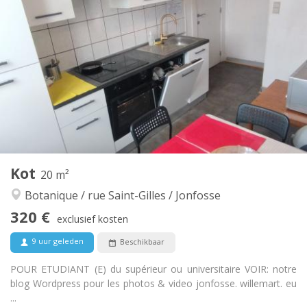
315 €
Huur:
150 €
Kosten:
12 maanden
Duur:
Toegelaten
Domiciliëring:
Inrichting
Gemeenschappelijk
Badkamer:
Gemeenschappelijk
Keuken:
2
12 m
Oppervlakte:
1
Private kamers:
Andere
Kot
20 m²
Rustig, gemeenschappelijk, hartelijk, ernstig
Sfeer:
Botanique / rue Saint-Gilles / Jonfosse
Nee
Toegang voor PBM:
Rookvrij
Roker:
320 €
exclusief kosten
Nee
Huisdieren:
9 uur geleden
Beschikbaar
POUR ETUDIANT (E) du supérieur ou universitaire VOIR: notre
blog Wordpress pour les photos & video jonfosse. willemart. eu
...