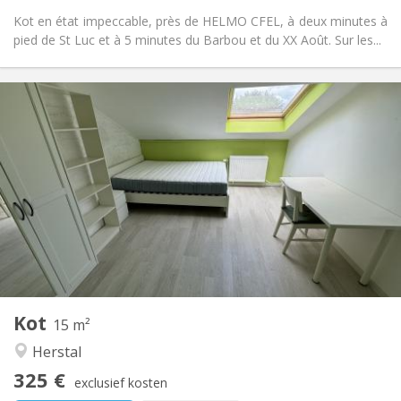
Kot en état impeccable, près de HELMO CFEL, à deux minutes à
pied de St Luc et à 5 minutes du Barbou et du XX Août. Sur les...
Praktische Informatie
325 €
Huur:
80 €
Kosten:
12 maanden
Duur:
Nee
Domiciliëring:
Inrichting
Gemeenschappelijk
Badkamer:
in de kamer
Keuken:
2
18 m
Oppervlakte:
1
Private kamers:
Andere
Kot
15 m²
Ernstig, rustig
Sfeer:
Herstal
Nee
Toegang voor PBM:
Roken ok
Roker:
325 €
exclusief kosten
Nee
Huisdieren: