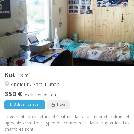
350 €
Huur:
30 €
Kosten:
12 maanden
Duur:
Toegelaten
Domiciliëring:
Inrichting
Gemeenschappelijk
Badkamer:
Gemeenschappelijk
Keuken:
2
24 m
Oppervlakte:
1
Private kamers:
Andere
Kot
18 m²
Gemeenschappelijk, ernstig, hartelijk, rustig
Sfeer:
Angleur / Sart-Tilman
Ja
Toegang voor PBM:
Rookvrij
Roker:
350 €
exclusief kosten
Nee
Huisdieren:
3 dagen geleden
1 sep
Logement pour étudiants situé dans un endroit calme et
agréable avec tous types de commerces dans le quartier. Les
chambres sont...