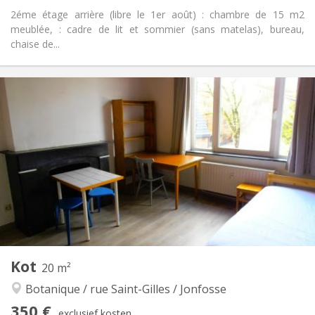
2éme étage arrière (libre le 1er août) : chambre de 15 m2
meublée, : cadre de lit et sommier (sans matelas), bureau,
chaise de...
Praktische Informatie
350 €
Huur:
95 €
Kosten:
12 maanden
Duur:
Toegelaten
Domiciliëring:
Inrichting
Gemeenschappelijk
Badkamer:
Gemeenschappelijk
Keuken:
2
15 m
Oppervlakte:
1
Private kamers:
Andere
Kot
20 m²
Rustig
Sfeer:
Botanique / rue Saint-Gilles / Jonfosse
Nee
Toegang voor PBM:
Roken ok
Roker:
350 €
exclusief kosten