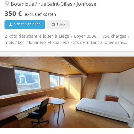
Botanique / rue Saint-Gilles / Jonfosse
Nee
Toegang voor PBM:
Rookvrij
Roker:
350 €
exclusief kosten
Nee
Huisdieren:
5 dagen geleden
1 sep
2 kots d’étudiant à louer à Liège / Loyer 350€ + 85€ charges /
mois / kot 2 lumineux et spacieux kots d’étudiant à louer dans...
Praktische Informatie
350 €
Huur:
85 €
Kosten:
12 maanden
Duur:
Met voorwaarden
Domiciliëring:
Inrichting
Gemeenschappelijk
Badkamer:
Gemeenschappelijk
Keuken:
2
70 m
Oppervlakte:
2
Private kamers:
Andere