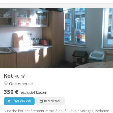
Praktische Informatie
350 €
Huur:
30 €
Kosten:
12 maanden
Duur:
Toegelaten
Domiciliëring:
Inrichting
Gemeenschappelijk
Badkamer:
Gemeenschappelijk
Keuken:
2
18 m
Oppervlakte:
1
Private kamers:
Andere
Kot
40 m²
Gemeenschappelijk, rustig, hartelijk, ernstig
Sfeer:
Outremeuse
Ja
Toegang voor PBM:
Roken ok
Roker:
350 €
exclusief kosten
Nee
Huisdieren:
1 dag geleden
Beschikbaar
Superbe kot entièrement remis à neuf. Double vitrages, isolation