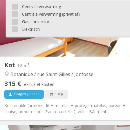
90 €
Kosten:
Centrale verwarming
12 maanden
Duur:
Centrale verwarming (privatief)
Nee
Domiciliëring:
Gas convector
Inrichting
Elektrisch
Privaat
Badkamer:
Gemeenschappelijk
Keuken:
2
18 m
Oppervlakte:
1
Private kamers:
Andere
Kot
12 m²
Rustig, gemeenschappelijk
Sfeer:
Botanique / rue Saint-Gilles / Jonfosse
Nee
Toegang voor PBM:
Rookvrij
Roker:
315 €
exclusief kosten
Nee
Huisdieren:
6 dagen geleden
1 sep
Kot meublé (armoire, lit + matelas + protège-matelas, bureau +
chaise, armoire sous-2vier eau ch/fr. ), volet. Bâtiment...
Praktische Informatie