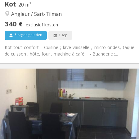
Kot
20 m²
Ernstig, rustig
Sfeer:
Angleur / Sart-Tilman
Nee
Toegang voor PBM:
Rookvrij
Roker:
340 €
exclusief kosten
Nee
Huisdieren:
3 dagen geleden
1 sep
Kot tout confort - Cuisine ; lave-vaisselle , micro-ondes, taque
de cuisson , hôte, four , machine à café,... - Buanderie ;...
Praktische Informatie
340 €
Huur:
60 €
Kosten:
12 maanden
Duur:
Nee
Domiciliëring:
Inrichting
Gemeenschappelijk
Badkamer:
Gemeenschappelijk
Keuken:
2
20 m
Oppervlakte:
1
Private kamers: