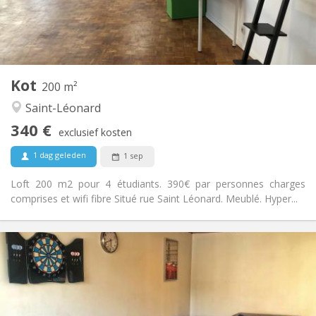
Gemeenschappelijk
Badkamer:
Gemeenschappelijk
Keuken:
2
15 m
Oppervlakte:
1
Private kamers:
Andere
Kot
200 m²
Rustig
Sfeer:
Saint-Léonard
Nee
Toegang voor PBM:
Roken ok
Roker:
340 €
exclusief kosten
Nee
Huisdieren:
1 dag geleden
1 sep
Loft 200 m2 pour 4 étudiants. 390€ par personnes charges
comprises et wifi fibre Situé rue Saint Léonard. Meublé. Hyper...
Praktische Informatie
340 €
Huur:
50 €
Kosten:
12 maanden
Duur:
Nee
Domiciliëring: