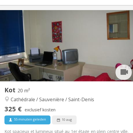
Praktische Informatie
320 €
Huur:
89 €
Kosten:
12 maanden, 11 maanden, 10 maanden, 5-6
Duur:
maanden
Toegelaten
Domiciliëring:
Inrichting
Gemeenschappelijk
Badkamer:
Gemeenschappelijk
Keuken:
2
20 m
Oppervlakte:
1
Private kamers:
Kot
20 m²
Andere
Cathédrale / Sauvenière / Saint-Denis
Ernstig, rustig
Sfeer:
Nee
Toegang voor PBM:
325 €
exclusief kosten
Rookvrij
Roker:
Nee
Huisdieren:
55 minuten geleden
10 aug
Kot spacieux et lumineux situé au 1er étage en plein centre ville.