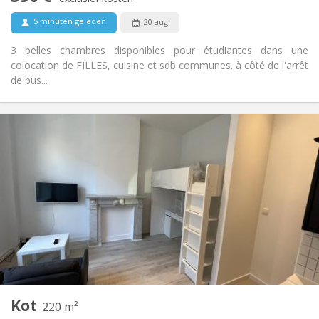
Nee
Huisdieren:
5 minuten geleden
20 aug
3 belles chambres disponibles pour étudiantes dans une
colocation de FILLES, cuisine et sdb communes. à côté de l'arrêt
de bus...
Praktische Informatie
390 €
Huur:
100 €
Kosten:
12 maanden, 10 maanden, 5-6 maanden
Duur:
Nee
Domiciliëring:
Inrichting
Gemeenschappelijk
Badkamer:
Gemeenschappelijk
Keuken:
2
16 m
Oppervlakte:
1
Private kamers:
Andere
Kot
220 m²
Rustig, ernstig
Sfeer: