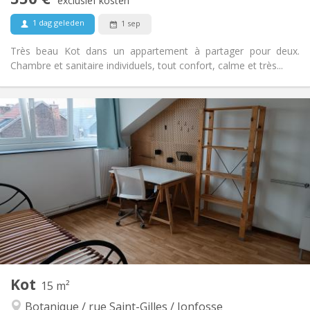
exclusief kosten
Nee
Huisdieren:
1 dag geleden
1 sep
Très beau Kot dans un appartement à partager pour deux.
Chambre et sanitaire individuels, tout confort, calme et très...
Praktische Informatie
350 €
Huur:
100 €
Kosten:
12 maanden, 5-6 maanden, 3-4 maanden
Duur:
Toegelaten
Domiciliëring:
Inrichting
Privaat
Badkamer:
Gemeenschappelijk
Keuken:
2
18 m
Oppervlakte:
2
Private kamers:
Andere
Kot
15 m²
Rustig
Sfeer:
Botanique / rue Saint-Gilles / Jonfosse
Nee
Toegang voor PBM: