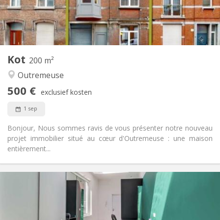
Gemeenschappelijk
Badkamer:
Gemeenschappelijk
Keuken:
2
15 m
Oppervlakte:
1
Private kamers:
Andere
Kot
200 m²
Hartelijk
Sfeer:
Outremeuse
Nee
Toegang voor PBM:
Rookvrij
Roker:
500 €
exclusief kosten
Nee
Huisdieren:
1 sep
Bonjour, Nous sommes ravis de vous présenter notre nouveau
projet immobilier situé au cœur d'Outremeuse : une maison
entièrement...
Praktische Informatie
500 €
Huur:
100 €
Kosten:
12 maanden
Duur:
Toegelaten
Domiciliëring: