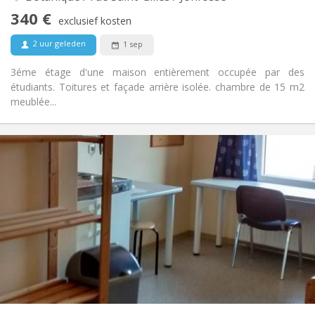
Rookvrij
Roker:
340 €
exclusief kosten
Nee
Huisdieren:
2 uur geleden
1 sep
3éme étage d'une maison entièrement occupée par des
étudiants. Toitures et façade arrière isolée. chambre de 15 m2
meublée...
Praktische Informatie
340 €
Huur:
95 €
Kosten:
12 maanden
Duur:
Toegelaten
Domiciliëring:
Inrichting
Gemeenschappelijk
Badkamer:
Gemeenschappelijk
Keuken:
2
15 m
Oppervlakte:
1
Private kamers:
Andere