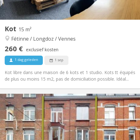
in de kamer
Keuken:
2
18 m
Oppervlakte:
1
Private kamers:
Andere
Kot
15 m²
Rustig, ernstig
Sfeer:
Fétinne / Longdoz / Vennes
Nee
Toegang voor PBM:
Roken ok
Roker:
260 €
exclusief kosten
Nee
Huisdieren:
1 dag geleden
1 sep
Kot libre dans une maison de 6 kots et 1 studio. Kots tt équipés
de plus ou moins 15 m2, pas de domiciliation possible. Idéal...
Praktische Informatie
260 €
Huur:
90 €
Kosten:
12 maanden
Duur:
Nee
Domiciliëring:
Inrichting