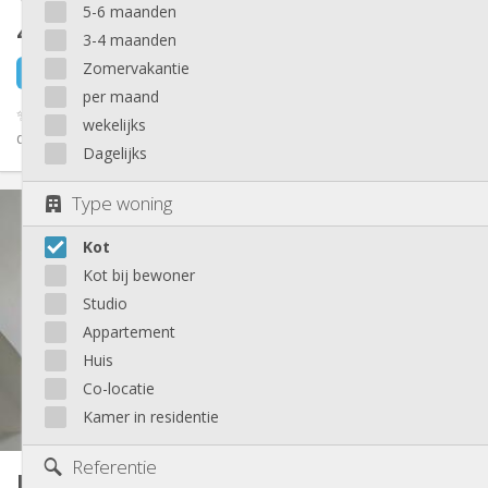
5-6 maanden
420 €
exclusief kosten
3-4 maanden
Zomervakantie
3 dagen geleden
29 aug
per maand
✨ Chambres étudiantes tout confort de 480 à 510 € – À 2 pas
wekelijks
de l’université vétérinaire et du CHU ✨ 📍 Tilff – Côte de...
Dagelijks
Praktische Informatie
Type woning
420 €
Huur:
Kot
100 €
Kosten:
12 maanden
Duur:
Kot bij bewoner
Met voorwaarden
Domiciliëring:
Studio
Inrichting
Appartement
Huis
Privaat
Badkamer:
Gemeenschappelijk
Keuken:
Co-locatie
2
18 m
Oppervlakte:
Kamer in residentie
2
Private kamers:
Andere
Referentie
Kot
12 m²