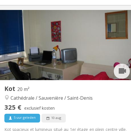
Praktische Informatie
310 €
Huur:
90 €
Kosten:
12 maanden
Duur:
Nee
Domiciliëring:
Inrichting
Privaat
Badkamer:
Gemeenschappelijk
Keuken:
2
18 m
Oppervlakte:
1
Private kamers:
Andere
Kot
20 m²
Rustig, gemeenschappelijk
Sfeer:
Cathédrale / Sauvenière / Saint-Denis
Nee
Toegang voor PBM:
Rookvrij
Roker:
325 €
exclusief kosten
Nee
Huisdieren:
5 uur geleden
10 aug
Kot spacieux et lumineux situé au 1er étage en plein centre ville.