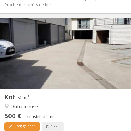
Proche des arrêts de bus.
Praktische Informatie
325 €
Huur:
90 €
Kosten:
12 maanden
Duur:
Met voorwaarden
Domiciliëring:
Inrichting
Privaat
Badkamer:
Gemeenschappelijk
Keuken:
2
20 m
Oppervlakte:
1
Private kamers:
Andere
Kot
50 m²
Gemeenschappelijk, ernstig, rustig
Sfeer:
Outremeuse
Nee
Toegang voor PBM:
Rookvrij
Roker:
500 €
exclusief kosten
Nee
Huisdieren:
1 dag geleden
1 sep