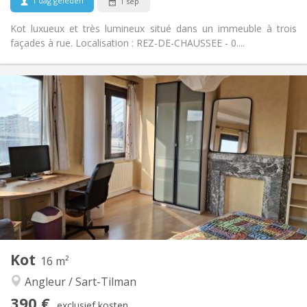
1 dag geleden
1 sep
Kot luxueux et très lumineux situé dans un immeuble à trois
façades à rue. Localisation : REZ-DE-CHAUSSEE - 0....
Praktische Informatie
411 €
Huur:
133 €
Kosten:
12 maanden
Duur:
Nee
Domiciliëring:
Inrichting
Gemeenschappelijk
Badkamer:
Gemeenschappelijk
Keuken:
2
19 m
Oppervlakte:
1
Private kamers:
Andere
Kot
16 m²
Ernstig
Sfeer:
Angleur / Sart-Tilman
Nee
Toegang voor PBM:
Rookvrij
Roker:
390 €
exclusief kosten