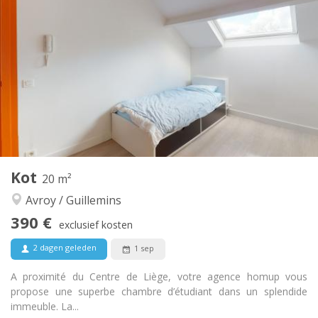
490 €
Huur:
100 €
Kosten:
12 maanden
Duur:
Met voorwaarden
Domiciliëring:
Inrichting
Gemeenschappelijk
Badkamer:
Gemeenschappelijk
Keuken:
2
215 m
Oppervlakte:
1
Private kamers:
Andere
Kot
20 m²
Hartelijk, ernstig
Sfeer:
Avroy / Guillemins
Nee
Toegang voor PBM:
Rookvrij
Roker:
390 €
exclusief kosten
Nee
Huisdieren:
2 dagen geleden
1 sep
A proximité du Centre de Liège, votre agence homup vous
propose une superbe chambre d’étudiant dans un splendide
immeuble. La...