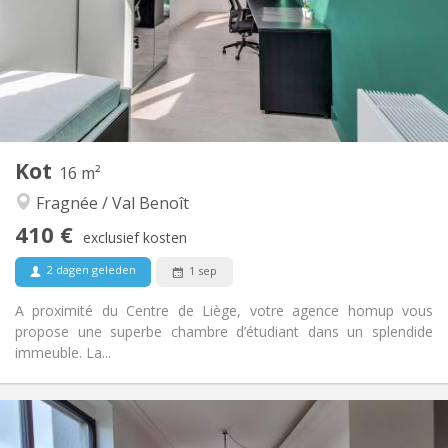
Inrichting
Gemeenschappelijk
Badkamer:
Gemeenschappelijk
Keuken:
2
200 m
Oppervlakte:
7
Private kamers:
Andere
Kot
16 m²
Hartelijk, rustig, gemeenschappelijk, ernstig
Sfeer:
Fragnée / Val Benoît
Nee
Toegang voor PBM:
Rookvrij
Roker:
410 €
exclusief kosten
Nee
Huisdieren:
2 dagen geleden
1 sep
A proximité du Centre de Liège, votre agence homup vous
propose une superbe chambre d’étudiant dans un splendide
immeuble. La...
Praktische Informatie
410 €
Huur: