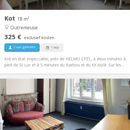
2
Private kamers:
Andere
Kot
18 m²
Rustig, ernstig
Sfeer:
Outremeuse
Nee
Toegang voor PBM:
Rookvrij
Roker:
325 €
exclusief kosten
Nee
Huisdieren:
2 uur geleden
1 sep
Kot en état impeccable, près de HELMO CFEL, à deux minutes à
pied de St Luc et à 5 minutes du Barbou et du XX Août. Sur les...
Praktische Informatie
325 €
Huur:
80 €
Kosten:
12 maanden
Duur:
Nee
Domiciliëring:
Inrichting
Gemeenschappelijk
Badkamer: