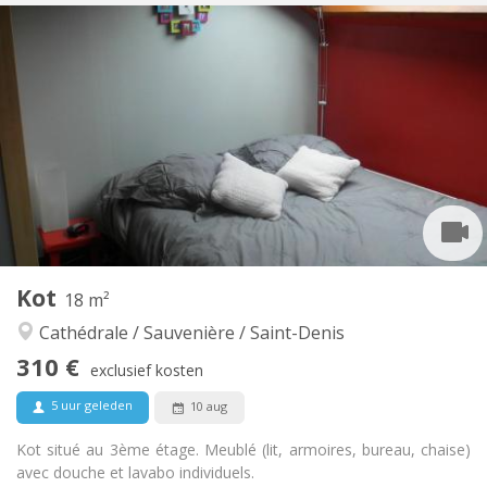
Praktische Informatie
365 €
Huur:
35 €
Kosten:
12 maanden
Duur:
Toegelaten
Domiciliëring:
Inrichting
Gemeenschappelijk
Badkamer:
Gemeenschappelijk
Keuken:
2
20 m
Oppervlakte:
1
Private kamers:
Andere
Kot
18 m²
Ernstig, hartelijk, rustig, gemeenschappelijk
Sfeer:
Cathédrale / Sauvenière / Saint-Denis
Nee
Toegang voor PBM:
Rookvrij
Roker:
310 €
exclusief kosten
Nee
Huisdieren:
5 uur geleden
10 aug
Kot situé au 3ème étage. Meublé (lit, armoires, bureau, chaise)
avec douche et lavabo individuels.