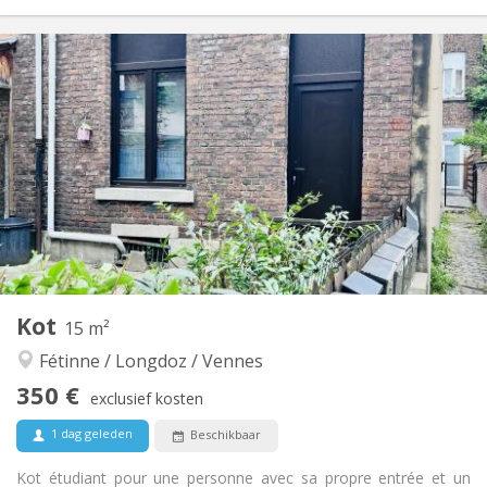
Praktische Informatie
390 €
Huur:
90 €
Kosten:
12 maanden
Duur:
Nee
Domiciliëring:
Inrichting
Privaat
Badkamer:
Gemeenschappelijk
Keuken:
2
20 m
Oppervlakte:
2
Private kamers:
Andere
Kot
15 m²
Hartelijk, ernstig, gemeenschappelijk, rustig
Sfeer:
Fétinne / Longdoz / Vennes
Nee
Toegang voor PBM:
Rookvrij
Roker:
350 €
exclusief kosten
Nee
Huisdieren:
1 dag geleden
Beschikbaar
Kot étudiant pour une personne avec sa propre entrée et un