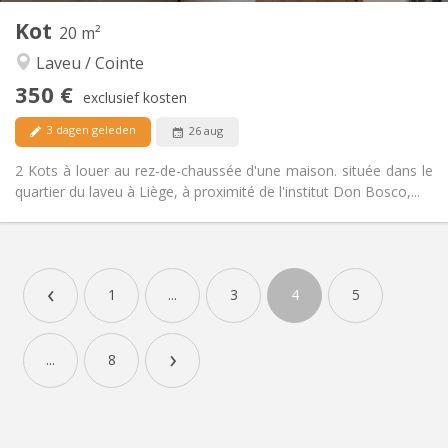
Andere
Kot
20 m²
Rustig, hartelijk, ernstig
Sfeer:
Laveu / Cointe
Nee
Toegang voor PBM:
Rookvrij
Roker:
350 €
exclusief kosten
Nee
Huisdieren:
3 dagen geleden
26 aug
2 Kots à louer au rez-de-chaussée d'une maison. située dans le
quartier du laveu à Liège, à proximité de l'institut Don Bosco,...
Praktische Informatie
350 €
Huur:
‹
100 €
Kosten:
1
...
3
4
5
12 maanden, 10 maanden
Duur:
Met voorwaarden
Domiciliëring:
›
...
8
Inrichting
Gemeenschappelijk
Badkamer:
Gemeenschappelijk
Keuken:
2
20 m
Oppervlakte: