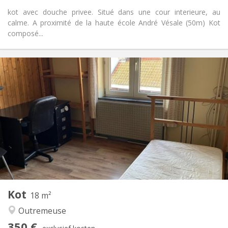
kot avec douche privee. Situé dans une cour interieure, au
calme. A proximité de la haute école André Vésale (50m) Kot
composé...
Praktische Informatie
500 €
Huur:
60 €
Kosten:
12 maanden
Duur:
Nee
Domiciliëring:
Inrichting
Privaat
Badkamer:
Gemeenschappelijk
Keuken:
2
50 m
Oppervlakte:
3
Private kamers:
Andere
Kot
18 m²
Ernstig, hartelijk, rustig
Sfeer:
Outremeuse
Nee
Toegang voor PBM:
Rookvrij
Roker:
350 €