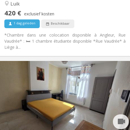
Luik
Nee
Toegang voor PBM:
Rookvrij
Roker:
420 €
exclusief kosten
Nee
Huisdieren:
1 dag geleden
Beschikbaar
*Chambre dans une colocation disponible à Angleur, Rue
Vaudrée* : 🛏️ 1 chambre étudiante disponible *Rue Vaudrée* à
Liège à...
Praktische Informatie
420 €
Huur:
80 €
Kosten:
12 maanden
Duur:
Nee
Domiciliëring:
Inrichting
Privaat
Badkamer:
Gemeenschappelijk
Keuken:
2
220 m
Oppervlakte:
4
Private kamers: