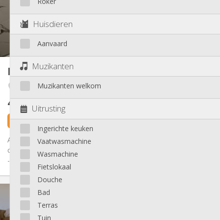
Roker
Inrichting
Gemeenschappelijk
Badkamer:
Huisdieren
Gemeenschappelijk
Keuken:
2
10 m
Oppervlakte:
Aanvaard
1
Private kamers:
Andere
Muzikanten
Kot
100 m²
Ernstig, gemeenschappelijk, rustig, hartelijk
Sfeer:
Muzikanten welkom
Angleur / Sart-Tilman
Nee
Toegang voor PBM:
Rookvrij
Roker:
450 €
exclusief kosten
Nee
Huisdieren:
Uitrusting
9 uur geleden
1 sep
Ingerichte keuken
Appartement 100 m2 lumineux entièrement rénové - reste 1
Vaatwasmachine
chambre disponible - 1 espace de vie commun spacieux (27 m2)
Wasmachine
- Pas de...
Fietslokaal
Douche
Praktische Informatie
Bad
450 €
Huur:
Terras
100 €
Kosten:
Tuin