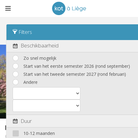
Sorteren
Datum van publicatie
Filters
Koten
(192)
Beschikbaarheid
Zo snel mogelijk
Start van het eerste semester 2026 (rond september)
Start van het tweede semester 2027 (rond februari)
Andere
Duur
Kot
18 m²
10-12 maanden
Angleur / Sart-Tilman