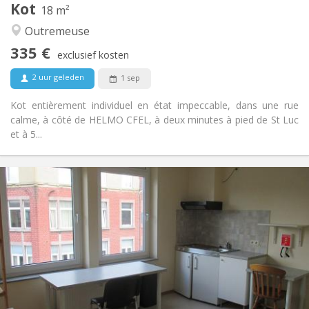
Kot
18 m²
Rustig
Sfeer:
Outremeuse
Nee
Toegang voor PBM:
Roken ok
Roker:
335 €
exclusief kosten
Nee
Huisdieren:
2 uur geleden
1 sep
Kot entièrement individuel en état impeccable, dans une rue
calme, à côté de HELMO CFEL, à deux minutes à pied de St Luc
et à 5...
Praktische Informatie
335 €
Huur:
80 €
Kosten:
12 maanden
Duur:
Nee
Domiciliëring:
Inrichting
Privaat
Badkamer:
in de kamer
Keuken:
2
18 m
Oppervlakte: