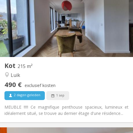
85 €
Kosten:
12 maanden
Duur:
Nee
Domiciliëring:
Inrichting
Privaat
Badkamer:
Gemeenschappelijk
Keuken:
2
16 m
Oppervlakte:
1
Private kamers:
Andere
Kot
215 m²
Hartelijk, ernstig
Sfeer:
Luik
Nee
Toegang voor PBM:
Rookvrij
Roker:
490 €
exclusief kosten
Nee
Huisdieren:
2 dagen geleden
1 sep
MEUBLE !!!!! Ce magnifique penthouse spacieux, lumineux et
idéalement situé, se trouve au dernier étage d'une résidence...
Praktische Informatie