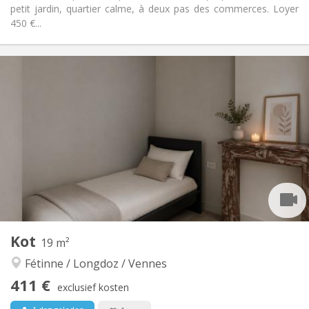
petit jardin, quartier calme, à deux pas des commerces. Loyer
450 €...
Praktische Informatie
350 €
Huur:
100 €
Kosten:
12 maanden
Duur:
Toegelaten
Domiciliëring:
Inrichting
Privaat
Badkamer:
in de kamer
Keuken:
2
15 m
Oppervlakte:
2
Private kamers:
Andere
Kot
19 m²
Rustig, ernstig
Sfeer:
Fétinne / Longdoz / Vennes
Nee
Toegang voor PBM:
Rookvrij
Roker:
411 €
exclusief kosten
Toegestaan
Huisdieren: